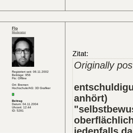
Flo
Moderator
Zitat:
Originally po
Registriert seit: 06.11.2002
Beiträge: 956
Flo: Offline
entschuldigu
Ort: Bremen
Hochschule/AG: 3D Grafiker
anhört)
Beitrag
Datum: 04.11.2004
"selbstbewus
Uhrzeit: 12:44
ID: 5281
oberflächlich
jedenfalls d