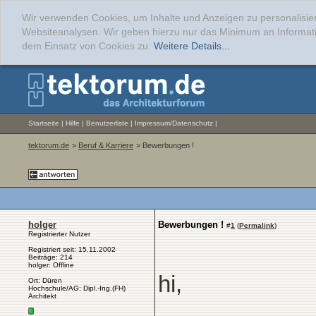
Wir verwenden Cookies, um Inhalte und Anzeigen zu personalisier
Websiteanalysen. Wir geben hierzu nur das Minimum an Informati
dem Einsatz von Cookies zu.
Weitere Details...
Startseite
|
Hilfe
|
Benutzerliste
|
Impressum/Datenschutz
|
tektorum.de
>
Beruf & Karriere
> Bewerbungen !
holger
Bewerbungen !
#
1
(
Permalink
)
Registrierter Nutzer
Registriert seit: 15.11.2002
Beiträge: 214
holger: Offline
hi,
Ort: Düren
Hochschule/AG: Dipl.-Ing.(FH)
Architekt