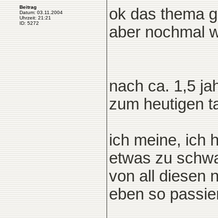
Beitrag
ok das thema ga
Datum: 03.11.2004
Uhrzeit: 21:21
ID: 5272
aber nochmal w
nach ca. 1,5 ja
zum heutigen ta
ich meine, ich h
etwas zu schwar
von all diesen 
eben so passier