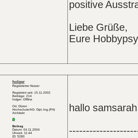
positive Ausstr
Liebe Grüße,
Eure Hobbyps
holger
Registrierter Nutzer
Registriert seit: 15.11.2002
Beiträge: 214
holger: Offline
hallo samsarah
Ort: Düren
Hochschule/AG: Dipl.-Ing.(FH)
Architekt
Beitrag
--------------------
Datum: 04.11.2004
Uhrzeit: 11:44
ID: 5280