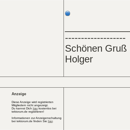
____________
-------------------
Schönen Gruß
Holger
Anzeige
Diese Anzeige wird registrierten
Mitgliedern nicht angezeigt.
Du kannst Dich
hier
kostenlos bei
tektorum.de registrieren!
Informationen zur Anzeigenschaltung
bei tektorum.de finden Sie
hier
.