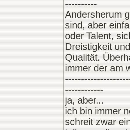
----------
Andersherum gi
sind, aber ein
oder Talent, sic
Dreistigkeit un
Qualität. Über
immer der am we
--------------------
------------
ja, aber...
ich bin immer 
schreit zwar ei