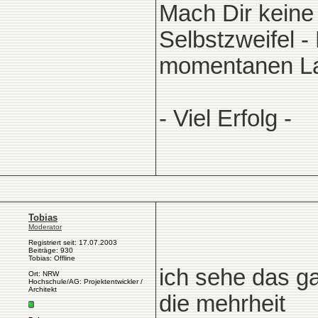
Mach Dir keine 
Selbstzweifel -
momentanen Lag
- Viel Erfolg -
Tobias
Moderator
Registriert seit: 17.07.2003
Beiträge: 930
Tobias: Offline
ich sehe das ga
Ort: NRW
Hochschule/AG: Projektentwickler /
Architekt
die mehrheit