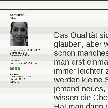
Samsarah
Admin
Das Qualität si
glauben, aber 
Registriert seit: 08.06.2002
schon manches 
Beiträge: 1.141
Samsarah: Offline
man erst einma
Ort: Berlin
Hochschule/AG: Gründer
immer leichter 
Beitrag
Datum: 04.11.2004
werden kleine
Uhrzeit: 11:12
ID: 5279
jemand neues, 
wissen die Chef
Hat man dann e