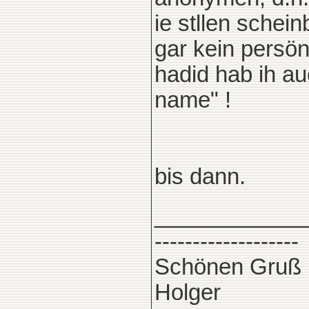
ie stllen schein
gar kein persön
hadid hab ih au
name" !
bis dann.
____________
-------------------
Schönen Gruß
Holger