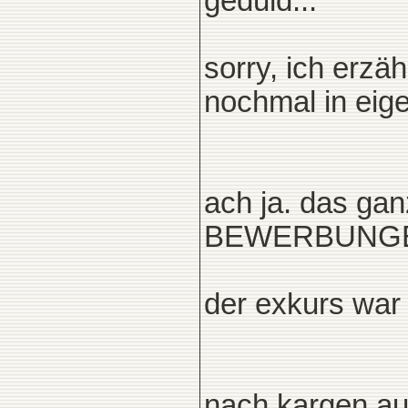
geduld...
sorry, ich erzä
nochmal in eig
ach ja. das gan
BEWERBUNGE
der exkurs war 
nach kargen auf