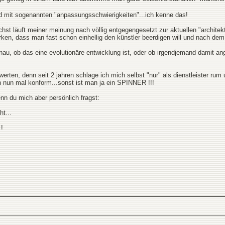
d mit sogenannten "anpassungsschwierigkeiten"...ich kenne das!
hst läuft meiner meinung nach völlig entgegengesetzt zur aktuellen "architek
en, dass man fast schon einhellig den künstler beerdigen will und nach dem s
enau, ob das eine evolutionäre entwicklung ist, oder ob irgendjemand damit an
werten, denn seit 2 jahren schlage ich mich selbst "nur" als dienstleister rum
 nun mal konform...sonst ist man ja ein SPINNER !!!
n du mich aber persönlich fragst:
t...
 !