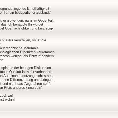
ugrunde liegende Ernsthaftigkeit
 der Tat ein bedauerlicher Zustand?
hts einzuwenden, ganz im Gegenteil.
 das ich behaupte Ihr würdet
gel Oberflächlichkeit und kurzlebig-
itektur verurteilen, so ist die
:
auf technische Merkmale.
chnologischen Produkten verkommen.
ozess weniger als Entwurf sondern
en.
 spielt in der heutigen Diskussion
tuelle Qualität ist nicht vorhanden.
gen Auseinandersetzung nicht stand.
st eine Differenzierung anzubringen.
hlt und nicht das 'Abgefahren-sein',
en-Preis-anderes-/-neu-sein'.
 Euch zu!
nst wohin!