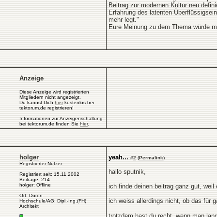
Beitrag zur modernen Kultur neu defin
Erfahrung des latenten Überflüssigs
mehr legt."
Eure Meinung zu dem Thema würde mic
Anzeige
Diese Anzeige wird registrierten
Mitgliedern nicht angezeigt.
Du kannst Dich
hier
kostenlos bei
tektorum.de registrieren!
Informationen zur Anzeigenschaltung
bei tektorum.de finden Sie
hier
.
holger
yeah...
#
2
(
Permalink
)
Registrierter Nutzer
hallo sputnik,
Registriert seit: 15.11.2002
Beiträge: 214
holger: Offline
ich finde deinen beitrag ganz gut, weil 
Ort: Düren
ich weiss allerdings nicht, ob das für
Hochschule/AG: Dipl.-Ing.(FH)
Architekt
trotzdem hast du recht. wenn man lan