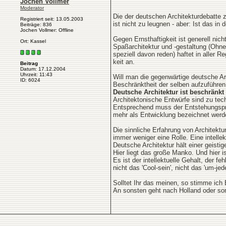
Jochen Vollmer
Moderator
Die der deutschen Architekturdebatte z
Registriert seit: 13.05.2003
ist nicht zu leugnen - aber: Ist das in
Beiträge: 836
Jochen Vollmer: Offline
Gegen Ernsthaftigkeit ist generell nic
Ort: Kassel
Spaßarchitektur und -gestaltung (Ohne
speziell davon reden) haftet in aller Re
keit an.
Beitrag
Datum: 17.12.2004
Uhrzeit: 11:43
Will man die gegenwärtige deutsche Arch
ID: 6024
Beschränktheit der selben aufzuführen
Deutsche Architektur ist beschränkt
Architektonische Entwürfe sind zu te
Entsprechend muss der Entstehungspr
mehr als Entwicklung bezeichnet werd
Die sinnliche Erfahrung von Architektur
immer weniger eine Rolle. Eine intellek
Deutsche Architektur hält einer geisti
Hier liegt das große Manko. Und hier i
Es ist der intellektuelle Gehalt, der fe
nicht das 'Cool-sein', nicht das 'um-jed
Solltet Ihr das meinen, so stimme ich
An sonsten geht nach Holland oder so