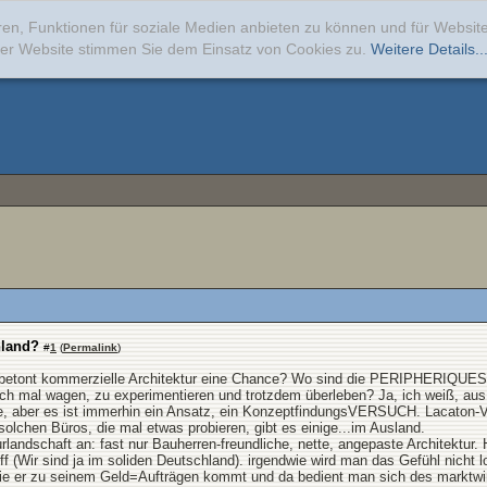
ren, Funktionen für soziale Medien anbieten zu können und für Websi
erer Website stimmen Sie dem Einsatz von Cookies zu.
Weitere Details..
hland?
#
1
(
Permalink
)
nd betont kommerzielle Architektur eine Chance? Wo sind die PERIPHERIQUE
h mal wagen, zu experimentieren und trotzdem überleben? Ja, ich weiß, aus b
, aber es ist immerhin ein Ansatz, ein KonzeptfindungsVERSUCH. Lacaton-V
 solchen Büros, die mal etwas probieren, gibt es einige...im Ausland.
rlandschaft an: fast nur Bauherren-freundliche, nette, angepaste Architektur.
f (Wir sind ja im soliden Deutschland). irgendwie wird man das Gefühl nicht l
wie er zu seinem Geld=Aufträgen kommt und da bedient man sich des marktw