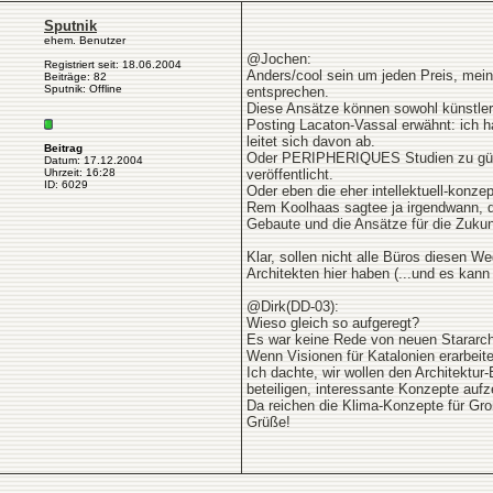
Sputnik
ehem. Benutzer
@Jochen:
Registriert seit: 18.06.2004
Anders/cool sein um jeden Preis, mei
Beiträge: 82
Sputnik: Offline
entsprechen.
Diese Ansätze können sowohl künstleri
Posting Lacaton-Vassal erwähnt: ich 
leitet sich davon ab.
Beitrag
Oder PERIPHERIQUES Studien zu günsti
Datum: 17.12.2004
Uhrzeit: 16:28
veröffentlicht.
ID: 6029
Oder eben die eher intellektuell-konz
Rem Koolhaas sagtee ja irgendwann, daß
Gebaute und die Ansätze für die Zukun
Klar, sollen nicht alle Büros diesen W
Architekten hier haben (...und es kann 
@Dirk(DD-03):
Wieso gleich so aufgeregt?
Es war keine Rede von neuen Stararc
Wenn Visionen für Katalonien erarbeite
Ich dachte, wir wollen den Architektu
beteiligen, interessante Konzepte aufz
Da reichen die Klima-Konzepte für Groß
Grüße!