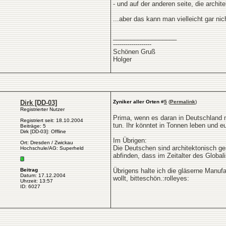
- und auf der anderen seite, die archite
...aber das kann man vielleicht gar ni
__________________
-------------------
Schönen Gruß
Holger
Dirk [DD-03]
Zyniker aller Orten
#
5
(
Permalink
)
Registrierter Nutzer
Prima, wenn es daran in Deutschland 
Registriert seit: 18.10.2004
tun. Ihr könntet in Tonnen leben und e
Beiträge: 5
Dirk [DD-03]: Offline
Im Übrigen:
Ort: Dresden / Zwickau
Die Deutschen sind architektonisch gese
Hochschule/AG: Superheld
abfinden, dass im Zeitalter des Globa
Beitrag
Übrigens halte ich die gläserne Manufa
Datum: 17.12.2004
wollt, bitteschön.:rolleyes:
Uhrzeit: 13:57
ID: 6027