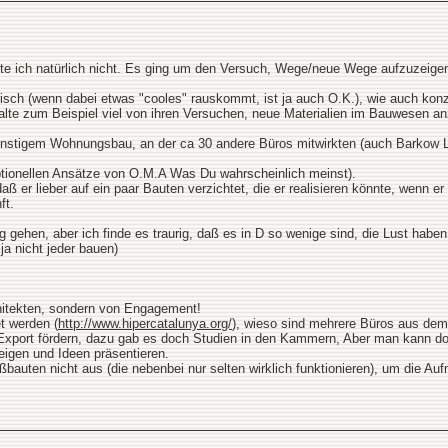
nte ich natürlich nicht. Es ging um den Versuch, Wege/neue Wege aufzuzeig
sch (wenn dabei etwas "cooles" rauskommt, ist ja auch O.K.), wie auch konze
halte zum Beispiel viel von ihren Versuchen, neue Materialien im Bauwesen
gem Wohnungsbau, an der ca 30 andere Büros mitwirkten (auch Barkow Leibin
eptionellen Ansätze von O.M.A Was Du wahrscheinlich meinst).
 er lieber auf ein paar Bauten verzichtet, die er realisieren könnte, wenn e
ft.
eg gehen, aber ich finde es traurig, daß es in D so wenige sind, die Lust ha
ja nicht jeder bauen)
hitekten, sondern von Engagement!
t werden (
http://www.hipercatalunya.org/
), wieso sind mehrere Büros aus dem 
r-Export fördern, dazu gab es doch Studien in den Kammern, Aber man kann doc
eigen und Ideen präsentieren.
bauten nicht aus (die nebenbei nur selten wirklich funktionieren), um die Au