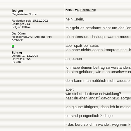
holger
nein...
#
4
(
Permalink
)
Registrierter Nutzer
nein...nein,
Registriert seit: 15.11.2002
Beiträge: 214
holger: Offline
mir geht es bestimmt nicht um das "an
Ort: Düren
höchstens um das"uups warum muss m
Hochschule/AG: Dipl.-Ing.(FH)
Architekt
aber spaß bei seite.
ich habe nichts gegen kompromisse. in
Beitrag
Datum: 17.12.2004
an jochen:
Uhrzeit: 13:55
ID: 6026
ich habe deinen beitrag so verstanden
da sich gebäude, wie man unschwer e
dem kann man natürlich nicht widerspr
aber:
wie siehst du diese entwicklung?
hast du eher "angst" davor bzw. sorge
ich glaube übrigens, dass ich in mein
es sind ja eigentlich 2 dinge:
- das berufsbild im wandel, weg vom k