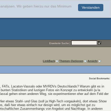
teanalysen. Wir geben hierzu nur das Minimum
Verstanden
.
Erweiterte Suche
|
LinkBack
Themen-Optionen
Ansicht
Social Bookmarks:
S, FATs, Lacaton-Vassals oder MVRDVs Deutschlands? Warum gibt es in
unten Statistiken und lustigen Fotos ein Konzept zu entwickeln (a la
assal gehen einen anderen Weg, sie experimentieren eher auf dem Feld der
 Hier etwas Stahl- und Glas (soll ja High-Tech vorgaukeln), dort etwas Show
os, daß hier etwas einfach nur design wird, um es möglichst gut zu
irtschaftlichen Zusammenhangs von Angebot und Nachfrage. In anderen