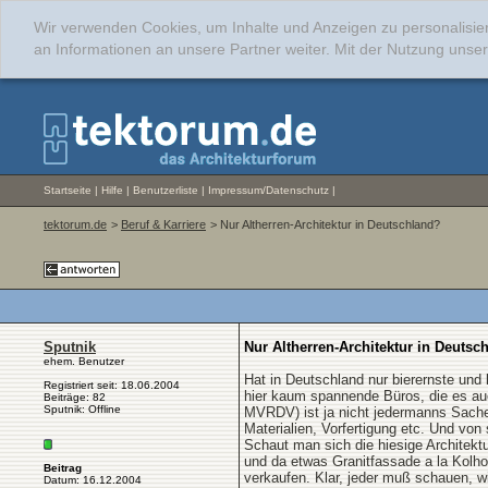
Wir verwenden Cookies, um Inhalte und Anzeigen zu personalisie
an Informationen an unsere Partner weiter. Mit der Nutzung uns
Startseite
|
Hilfe
|
Benutzerliste
|
Impressum/Datenschutz
|
tektorum.de
>
Beruf & Karriere
> Nur Altherren-Architektur in Deutschland?
Sputnik
Nur Altherren-Architektur in Deutsc
ehem. Benutzer
Hat in Deutschland nur bierernste u
Registriert seit: 18.06.2004
hier kaum spannende Büros, die es auc
Beiträge: 82
Sputnik: Offline
MVRDV) ist ja nicht jedermanns Sache
Materialien, Vorfertigung etc. Und von
Schaut man sich die hiesige Architektu
und da etwas Granitfassade a la Kolhof
Beitrag
verkaufen. Klar, jeder muß schauen, 
Datum: 16.12.2004