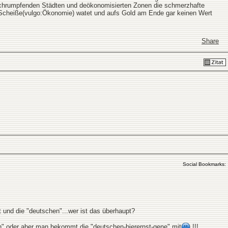
in schrumpfenden Städten und deökonomisierten Zonen die schmerzhafte
 Scheiße(vulgo:Ökonomie) watet und aufs Gold am Ende gar keinen Wert
Share
Social Bookmarks:
t und die "deutschen"...wer ist das überhaupt?
n" oder aber man bekommt die "deutschen-bierernst-gene" mit
!!!