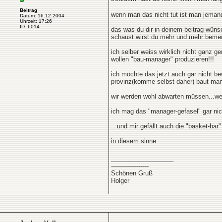
Beitrag
wenn man das nicht tut ist man jeman
Datum: 16.12.2004
Uhrzeit: 17:26
ID: 6014
das was du dir in deinem beitrag wünsc
schaust wirst du mehr und mehr bemerk
ich selber weiss wirklich nicht ganz g
wollen "bau-manager" produzieren!!!
ich möchte das jetzt auch gar nicht be
provinz(komme selbst daher) baut man
wir werden wohl abwarten müssen...wen
ich mag das "manager-gefasel" gar nich
...und mir gefällt auch die "basket-bar"
in diesem sinne...
__________________
-------------------
Schönen Gruß
Holger