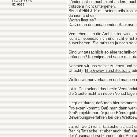
Uhrzeit: 14:55
Ländern ist es auch nicht anders, auch
ID: 6012
trotzdem nicht untergehen.
Bis auf Hild & K mit seinen teils iro
da niemand ein.
Woran liegt es?
Daß es an der andauernden Baukrise lie
Verstehen sich die Architekten wirkli
Kunst, nebensächlich und nicht ernst 
auszuharren. Sie müssen ja noch so vie
Sind wir tatsächlich so eine technik-
anfangen? Irgendjemand sagte mal, daß
Nehmen wir uns selbst zu ernst und ha
Utrecht):
http://www.nlarchitects.nl/
ode
Wollen wir nur verkaufen und machen n
Ist in Deutscland das breite Verständn
die Städte nicht an neuen Vorschlägen
Liegt es daran, daß man hier bekannter
Projekten kommt. Daß man dann weniger
Großprojekts nur für junge Büros) gi
Bewerbungsverfahren bei den Wettbew
Ja, ich weiß nicht. Tatsache ist, daß 
Berlin).Tatsache ist aber auch, daß s
der Auseinandersetzung mit der Popkul