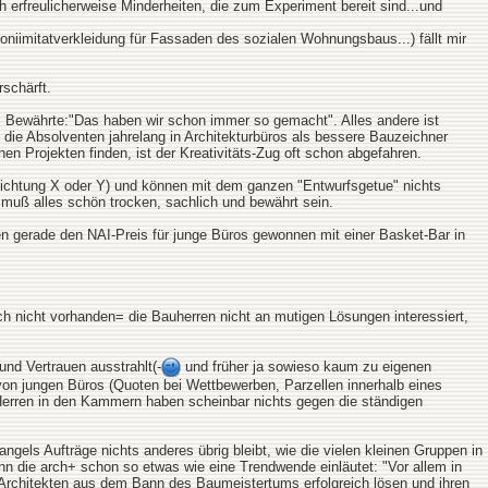
ch erfreulicherweise Minderheiten, die zum Experiment bereit sind...und
niimitatverkleidung für Fassaden des sozialen Wohnungsbaus...) fällt mir
rschärft.
as Bewährte:"Das haben wir schon immer so gemacht". Alles andere ist
 die Absolventen jahrelang in Architekturbüros als bessere Bauzeichner
en Projekten finden, ist der Kreativitäts-Zug oft schon abgefahren.
Abdichtung X oder Y) und können mit dem ganzen "Entwurfsgetue" nichts
 muß alles schön trocken, sachlich und bewährt sein.
en gerade den NAI-Preis für junge Büros gewonnen mit einer Basket-Bar in
fach nicht vorhanden= die Bauherren nicht an mutigen Lösungen interessiert,
und Vertrauen ausstrahlt(-
und früher ja sowieso kaum zu eigenen
von jungen Büros (Quoten bei Wettbewerben, Parzellen innerhalb eines
 Herren in den Kammern haben scheinbar nichts gegen die ständigen
ngels Aufträge nichts anderes übrig bleibt, wie die vielen kleinen Gruppen in
n die arch+ schon so etwas wie eine Trendwende einläutet: "Vor allem in
e Architekten aus dem Bann des Baumeistertums erfolgreich lösen und ihren