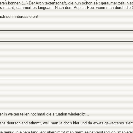
ieren können.(...) Der Architektenschaft, die nun schon seit geraumer zeit 
eins macht, dämmert es langsam: Nach dem Pop ist Pop: wenn man durch die
h sehr interessieren!
er in weiten teilen nochmal die situation wiedergibt...
 ganz deutschland stimmt, weil man ja doch hier und da etwas gewagteres sieh
ge genug in einem land lebt übernimmt man ganz selbstverständlich "maniere