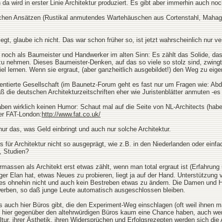
 da wird in erster Linie Architektur produziert. Es gibt aber immerhin auch no
nischen Ansätzen (Rustikal anmutendes Wartehäuschen aus Cortenstahl, Mahago
gt, glaube ich nicht. Das war schon früher so, ist jetzt wahrscheinlich nur ve
ch noch als Baumeister und Handwerker im alten Sinn: Es zählt das Solide, d
zu nehmen. Dieses Baumeister-Denken, auf das so viele so stolz sind, zwingt
l lernen. Wenn sie ergraut, (aber ganzheitlich ausgebildet!) den Weg zu eigen
orientierte Gesellschaft (im Baunetz-Forum geht es fast nur um Fragen wie: 
 die deutschen Architekturzeitschriften eher wie Juristenblätter anmuten -es
ben wirklich keinen Humor: Schaut mal auf die Seite von NL-Architects (hab
r FAT-London:
http://www.fat.co.uk/
ur das, was Geld einbringt und auch nur solche Architektur.
is für Architektur nicht so ausgeprägt, wie z.B. in den Niederlanden oder ein
, Studien?
massen als Architekt erst etwas zählt, wenn man total ergraut ist (Erfahrung 
 Elan hat, etwas Neues zu probieren, liegt ja auf der Hand. Unterstützung 
bt es ohnehin nicht und auch kein Bestreben etwas zu ändern. Die Damen und
erben, so daß junge Leute automatisch ausgeschlossen bleiben.
es auch hier Büros gibt, die den Experiment-Weg einschlagen (oft weil ihnen ma
ie hier gegenüber den altehrwürdigen Büros kaum eine Chance haben, auch wen
tur, ihrer Ästhetik, ihren Widersprüchen und Erfolgsrezepten werden sich di