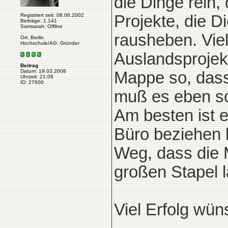
die Dinge rein,
Registriert seit: 08.06.2002
Projekte, die D
Beiträge: 1.141
Samsarah: Offline
rausheben. Vie
Ort: Berlin
Hochschule/AG: Gründer
Auslandsprojek
Beitrag
Datum: 19.03.2008
Mappe so, das
Uhrzeit: 21:08
ID: 27600
muß es eben sc
Am besten ist 
Büro beziehen k
Weg, dass die 
großen Stapel l
Viel Erfolg wü