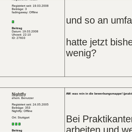
Registriert seit: 19.03.2008
Beiträge: 3
fadingaway: Offline
und so an umf
Beitrag
Datum: 19.03.2008
Uhrzeit: 22:10
ID: 27603
hatte jetzt bish
wenig?
Nightfly
AW: was rein in die bewerbungsmappe! (prakt
ehem. Benutzer
Registriert seit: 24.05.2005
Beiträge: 353
Nightfly: Offline
Bei Praktikante
Ort: Stuttgart
arbeiten und we
Beitrag