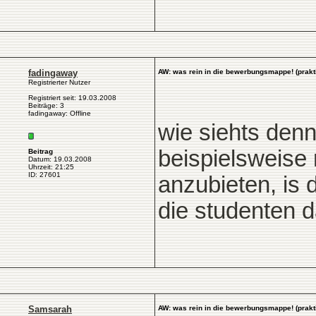
fadingaway
AW: was rein in die bewerbungsmappe! (prakt
Registrierter Nutzer
Registriert seit: 19.03.2008
Beiträge: 3
fadingaway: Offline
wie siehts denn
beispielsweise 
Beitrag
Datum: 19.03.2008
Uhrzeit: 21:25
ID: 27601
anzubieten, is 
die studenten 
Samsarah
AW: was rein in die bewerbungsmappe! (prakt