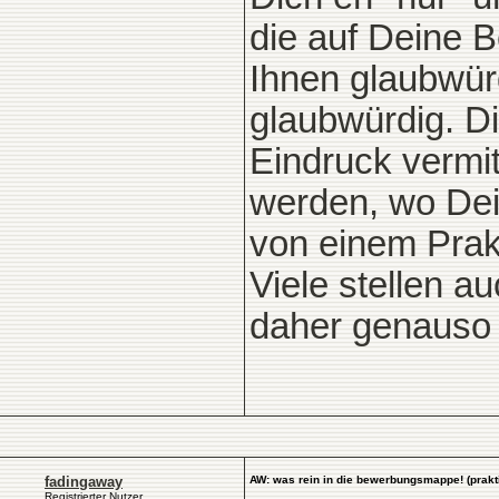
die auf Deine 
Ihnen glaubwürd
glaubwürdig. D
Eindruck vermit
werden, wo Dei
von einem Prak
Viele stellen a
daher genauso 
fadingaway
AW: was rein in die bewerbungsmappe! (prakt
Registrierter Nutzer