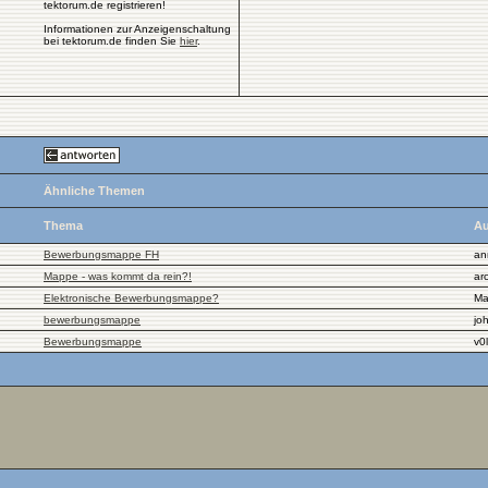
tektorum.de registrieren!
Informationen zur Anzeigenschaltung
bei tektorum.de finden Sie
hier
.
Ähnliche Themen
Thema
Au
Bewerbungsmappe FH
an
Mappe - was kommt da rein?!
ar
Elektronische Bewerbungsmappe?
Ma
bewerbungsmappe
jo
Bewerbungsmappe
v0