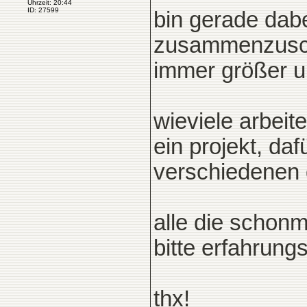
Uhrzeit: 20:44
ID: 27599
bin gerade da
zusammenzuschu
immer größer u
wieviele arbeit
ein projekt, da
verschiedenen 
alle die schonm
bitte erfahrung
thx!