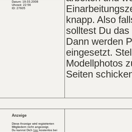
Datum: 19.03.2008
Uhrzeit: 22:56
Einarbeitungsze
ID: 27605
knapp. Also fa
solltest Du da
Dann werden P
eingesetzt. Ste
Modellphotos z
Seiten schicken
Anzeige
Diese Anzeige wird registrierten
Mitgliedern nicht angezeigt.
Du kannst Dich
hier
kostenlos bei