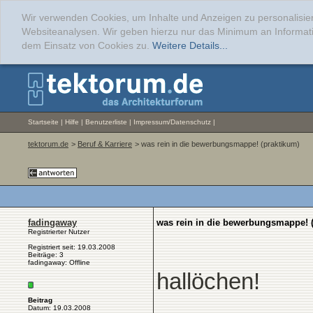
Wir verwenden Cookies, um Inhalte und Anzeigen zu personalisier
Websiteanalysen. Wir geben hierzu nur das Minimum an Informati
dem Einsatz von Cookies zu.
Weitere Details...
Startseite
|
Hilfe
|
Benutzerliste
|
Impressum/Datenschutz
|
tektorum.de
>
Beruf & Karriere
> was rein in die bewerbungsmappe! (praktikum)
fadingaway
was rein in die bewerbungsmappe! 
Registrierter Nutzer
Registriert seit: 19.03.2008
Beiträge: 3
fadingaway: Offline
hallöchen!
Beitrag
Datum: 19.03.2008