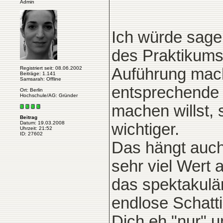
Admin
Ich würde sage
des Praktikums 
Registriert seit: 08.06.2002
Auführung mac
Beiträge: 1.141
Samsarah: Offline
entsprechende 
Ort: Berlin
Hochschule/AG: Gründer
machen willst, 
Beitrag
Datum: 19.03.2008
wichtiger.
Uhrzeit: 21:52
ID: 27602
Das hängt auch 
sehr viel Wert 
das spektakulär
endlose Schatt
Dich eh "nur" u