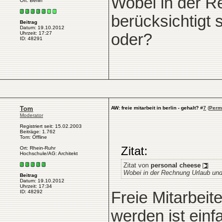
Wobei in der R
Ort: Berlin
berücksichtigt
Beitrag
Datum: 19.10.2012
Uhrzeit: 17:27
oder?
ID: 48291
Tom
AW: freie mitarbeit in berlin - gehalt?
#
7
(
Perm
Moderator
Registriert seit: 15.02.2003
Beiträge: 1.762
Tom: Offline
Zitat:
Ort: Rhein-Ruhr
Hochschule/AG: Architekt
Zitat von
personal cheese
Wobei in der Rechnung Urlaub und 
Beitrag
Datum: 19.10.2012
Uhrzeit: 17:34
Freie Mitarbei
ID: 48292
werden ist einf