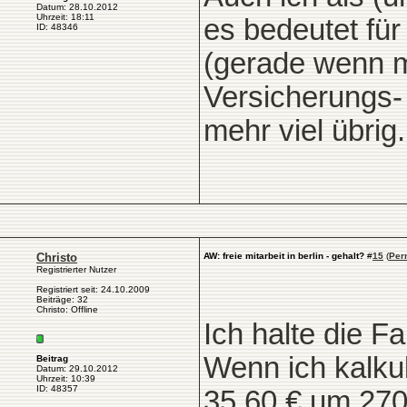
Datum: 28.10.2012
Uhrzeit: 18:11
es bedeutet für
ID: 48346
(gerade wenn ma
Versicherungs- 
mehr viel übrig.
Christo
AW: freie mitarbeit in berlin - gehalt?
#
15
(
Per
Registrierter Nutzer
Registriert seit: 24.10.2009
Beiträge: 32
Christo: Offline
Ich halte die Fa
Wenn ich kalku
Beitrag
Datum: 29.10.2012
Uhrzeit: 10:39
ID: 48357
35,60 € um 270