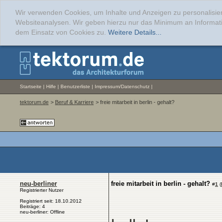
Wir verwenden Cookies, um Inhalte und Anzeigen zu personalisier
Websiteanalysen. Wir geben hierzu nur das Minimum an Informati
dem Einsatz von Cookies zu.
Weitere Details...
Startseite
|
Hilfe
|
Benutzerliste
|
Impressum/Datenschutz
|
tektorum.de
>
Beruf & Karriere
> freie mitarbeit in berlin - gehalt?
neu-berliner
freie mitarbeit in berlin - gehalt?
#
1
(
Registrierter Nutzer
Registriert seit: 18.10.2012
Beiträge: 4
neu-berliner: Offline