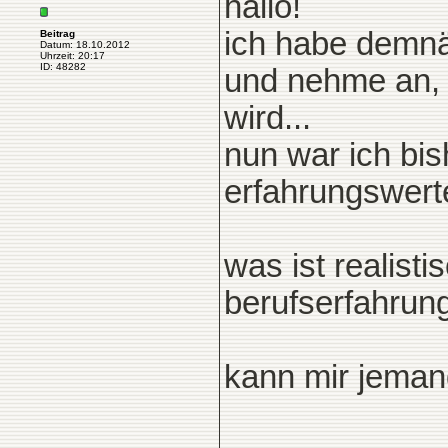
hallo!
ich habe demnäc
Beitrag
Datum: 18.10.2012
Uhrzeit: 20:17
ID: 48282
und nehme an, d
wird...
nun war ich bis
erfahrungswerte 
was ist realisti
berufserfahrun
kann mir jeman