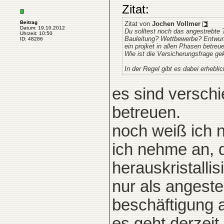
Zitat:
Beitrag
Zitat von
Jochen Vollmer
Datum: 19.10.2012
Du solltest noch das angestrebte T
Uhrzeit: 10:50
Bauleitung? Wettbewerbe? Entwur
ID: 48286
ein projket in allen Phasen betreu
Wie ist die Versicherungsfrage ge
In der Regel gibt es dabei erhebli
es sind versch
betreuen.
noch weiß ich n
ich nehme an, 
herauskristalli
nur als angestel
beschäftigung a
es geht derzeit