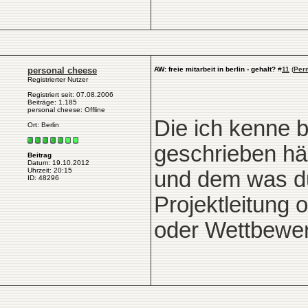
personal cheese
AW: freie mitarbeit in berlin - gehalt?
#
11
(
Per
Registrierter Nutzer
Registriert seit: 07.08.2006
Beiträge: 1.185
personal cheese: Offline
Die ich kenne 
Ort: Berlin
geschrieben hän
Beitrag
Datum: 19.10.2012
Uhrzeit: 20:15
und dem was du
ID: 48296
Projektleitung 
oder Wettbewe