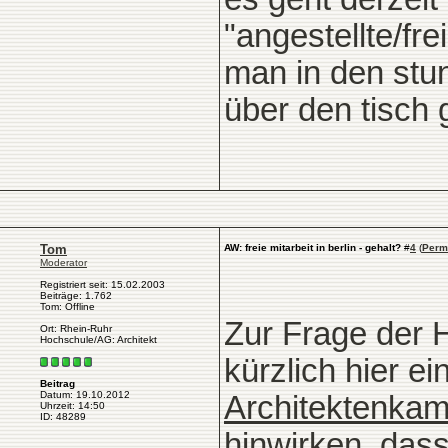
"angestellte/fr
man in den stun
über den tisch
Tom
AW: freie mitarbeit in berlin - gehalt?
#
4
(
Perm
Moderator
Registriert seit: 15.02.2003
Beiträge: 1.762
Tom: Offline
Zur Frage der H
Ort: Rhein-Ruhr
Hochschule/AG: Architekt
kürzlich hier e
Beitrag
Datum: 19.10.2012
Architektenk
Uhrzeit: 14:50
ID: 48289
hinwirken, dass