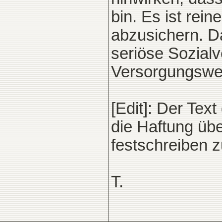
bin. Es ist rei
abzusichern. D
seriöse Sozial
Versorgungswer
[Edit]: Der Tex
die Haftung übe
festschreiben z
T.