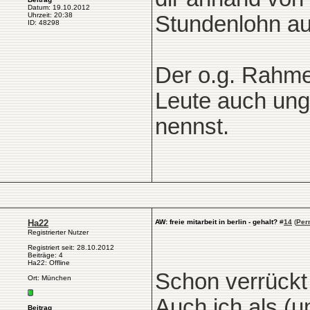
Datum: 19.10.2012
Uhrzeit: 20:38
Stundenlohn a
ID: 48298
Der o.g. Rahme
Leute auch ung
nennst.
Ha22
AW: freie mitarbeit in berlin - gehalt?
#
14
(
Per
Registrierter Nutzer
Registriert seit: 28.10.2012
Beiträge: 4
Ha22: Offline
Schon verrückt
Ort: München
Auch ich als (u
Beitrag