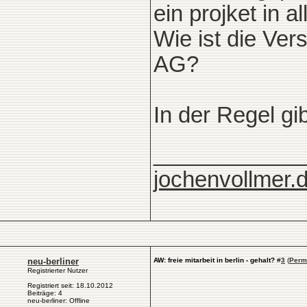
ein projket in 
Wie ist die Ver
AG?
In der Regel gi
____________
jochenvollmer.
neu-berliner
AW: freie mitarbeit in berlin - gehalt?
#
3
(
Perm
Registrierter Nutzer
Registriert seit: 18.10.2012
Beiträge: 4
neu-berliner: Offline