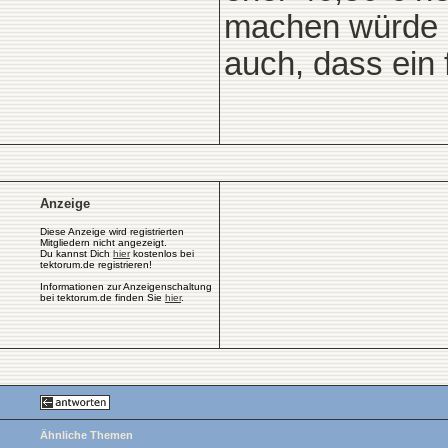
machen würde s
auch, dass ein f
Anzeige
Diese Anzeige wird registrierten
Mitgliedern nicht angezeigt.
Du kannst Dich
hier
kostenlos bei
tektorum.de registrieren!
Informationen zur Anzeigenschaltung
bei tektorum.de finden Sie
hier
.
Ähnliche Themen