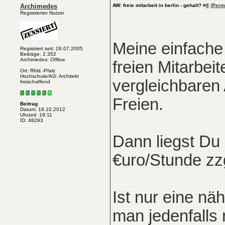
Archimedes
AW: freie mitarbeit in berlin - gehalt?
#
8
(
Perm
Registrierter Nutzer
Meine einfache
Registriert seit: 26.07.2005
Beiträge: 2.352
Archimedes: Offline
freien Mitarbei
Ort: Rhld.-Pfalz
Hochschule/AG: Architekt
vergleichbaren 
freischaffend
Freien.
Beitrag
Datum: 19.10.2012
Uhrzeit: 18:11
ID: 48293
Dann liegst Du
€uro/Stunde zz
Ist nur eine nä
man jedenfalls 