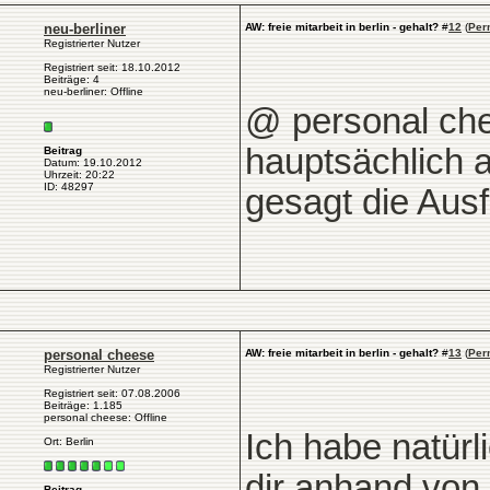
neu-berliner
AW: freie mitarbeit in berlin - gehalt?
#
12
(
Per
Registrierter Nutzer
Registriert seit: 18.10.2012
Beiträge: 4
neu-berliner: Offline
@ personal chee
hauptsächlich 
Beitrag
Datum: 19.10.2012
Uhrzeit: 20:22
ID: 48297
gesagt die Aus
personal cheese
AW: freie mitarbeit in berlin - gehalt?
#
13
(
Per
Registrierter Nutzer
Registriert seit: 07.08.2006
Beiträge: 1.185
personal cheese: Offline
Ich habe natür
Ort: Berlin
dir anhand von
Beitrag