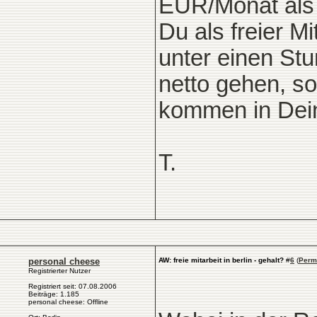
EUR/Monat als A
Du als freier Mi
unter einen St
netto gehen, so
kommen in Dei
T.
personal cheese
AW: freie mitarbeit in berlin - gehalt?
#
6
(
Perm
Registrierter Nutzer
Registriert seit: 07.08.2006
Beiträge: 1.185
personal cheese: Offline