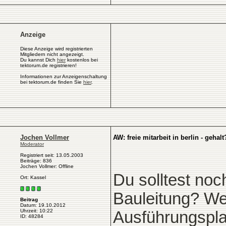
Anzeige
Diese Anzeige wird registrierten
Mitgliedern nicht angezeigt.
Du kannst Dich
hier
kostenlos bei
tektorum.de registrieren!
Informationen zur Anzeigenschaltung
bei tektorum.de finden Sie
hier
.
Jochen Vollmer
AW: freie mitarbeit in berlin - gehalt
Moderator
Registriert seit: 13.05.2003
Beiträge: 836
Jochen Vollmer: Offline
Du solltest noc
Ort: Kassel
Bauleitung? We
Beitrag
Datum: 19.10.2012
Uhrzeit: 10:22
Ausführungspl
ID: 48284