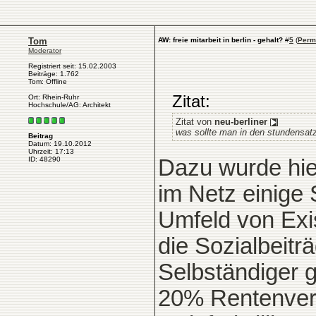
Tom
AW: freie mitarbeit in berlin - gehalt?
#
5
(
Perm
Moderator
Registriert seit: 15.02.2003
Beiträge: 1.762
Tom: Offline
Zitat:
Ort: Rhein-Ruhr
Hochschule/AG: Architekt
Zitat von
neu-berliner
was sollte man in den stundensatz 
Beitrag
Datum: 19.10.2012
Uhrzeit: 17:13
Dazu wurde hier
ID: 48290
im Netz einige 
Umfeld von Exis
die Sozialbeitr
Selbständiger g
20% Rentenvers