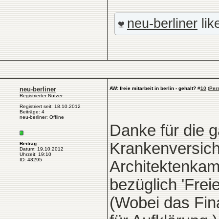
neu-berliner
lik
neu-berliner
AW: freie mitarbeit in berlin - gehalt?
#
10
(
Per
Registrierter Nutzer
Registriert seit: 18.10.2012
Beiträge: 4
neu-berliner: Offline
Danke für die g
Krankenversich
Beitrag
Datum: 19.10.2012
Uhrzeit: 19:10
ID: 48295
Architektenka
bezüglich 'Freie
(Wobei das Fina