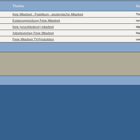
Thema
Au
freie Mitarbeit - Praktikum - studentische Mitarbeit
Ti
Existenzgründung Freie Mitarbeit
ne
freie (unzufriedene) mitarbeit
di
Arbeitsvertrag Freie Mitarbeit
Ha
Freie Mitarbeit TV-Produktion
us