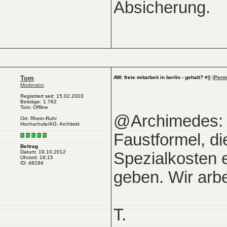
Absicherung.
Tom
AW: freie mitarbeit in berlin - gehalt?
#
9
(
Perm
Moderator
Registriert seit: 15.02.2003
Beiträge: 1.762
Tom: Offline
@Archimedes: D
Ort: Rhein-Ruhr
Hochschule/AG: Architekt
Faustformel, di
Beitrag
Datum: 19.10.2012
Spezialkosten 
Uhrzeit: 18:15
ID: 48294
geben. Wir arb
T.