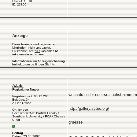
Uhrzeit: 18:18
ID: 23806
Anzeige
Diese Anzeige wird registrierten
Mitgliedern nicht angezeigt.
Du kannst Dich
hier
kostenlos bei
tektorum.de registrieren!
Informationen zur Anzeigenschaltung
bei tektorum.de finden Sie
hier
.
A.Libi
Registrierter Nutzer
wenn du bilder oder so suchst nimm ma
Registriert seit: 05.12.2005
Beiträge: 34
A.Libi: Offline
http://gallery.sytes.org/
Ort: london
Hochschule/AG: Bartlett Faculty /
Southbank University / RCA / Chelsea
C. Art
gruesse
__________________
Beitrag
Datum: 23.05.2007