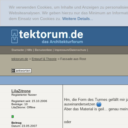
Wir verwenden Cookies, um Inhalte und Anzeigen zu personalisier
Websiteanalysen. Wir geben hierzu nur das Minimum an Informati
dem Einsatz von Cookies zu.
Weitere Details...
Startseite
|
Hilfe
|
Benutzerliste
|
Impressum/Datenschutz
|
tektorum.de
>
Entwurf & Theorie
> Fassade aus Rost
LilaZitrone
Registrierter Nutzer
Hm, die Form des Turmes gefällt mir ja
Registriert seit: 15.10.2006
auseinandersetzen
Beiträge: 10
LilaZitrone: Offline
Aber das Material is geil... genau me
oder
Beitrag
Datum: 23.05.2007