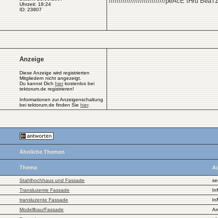
/////////////////////////////peAcE tHru BeaTZ///
Uhrzeit: 18:24
ID: 23807
Anzeige
Diese Anzeige wird registrierten
Mitgliedern nicht angezeigt.
Du kannst Dich
hier
kostenlos bei
tektorum.de registrieren!
Informationen zur Anzeigenschaltung
bei tektorum.de finden Sie
hier
.
Ähnliche Themen
Thema
Au
Stahlhochhaus und Fassade
se
Transluzente Fassade
In
transluzente Fassade
In
Modellbau/Fassade
Ar