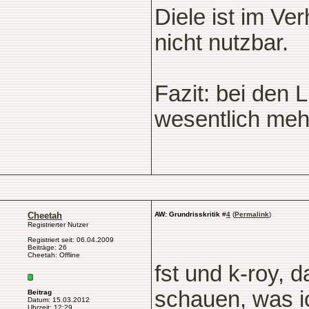
Diele ist im V
nicht nutzbar.
Fazit: bei den
wesentlich mehr
Cheetah
AW: Grundrisskritik
#
4
(
Permalink
)
Registrierter Nutzer
Registriert seit: 06.04.2009
Beiträge: 26
Cheetah: Offline
fst und k-roy, 
schauen, was ic
Beitrag
Datum: 15.03.2012
Uhrzeit: 12:29