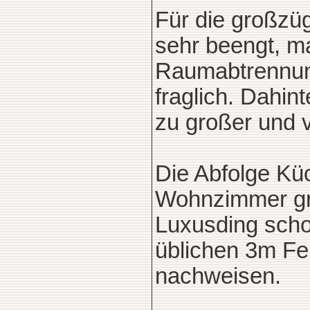
Für die großzüg
sehr beengt, m
Raumabtrennung
fraglich. Dahint
zu großer und 
Die Abfolge Kü
Wohnzimmer gro
Luxusding sch
üblichen 3m Fe
nachweisen.