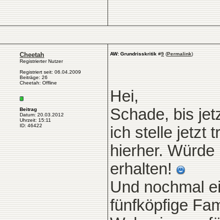
Cheetah
AW: Grundrisskritik
#
9
(
Permalink
)
Registrierter Nutzer
Registriert seit: 06.04.2009
Beiträge: 26
Cheetah: Offline
Hei,
Schade, bis jet
Beitrag
Datum: 20.03.2012
Uhrzeit: 15:11
ID: 46422
ich stelle jetz
hierher. Würde
erhalten!
Und nochmal ei
fünfköpfige Fam