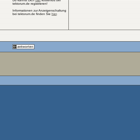
Du kannst Dich
hier
kostenlos bei
tektorum.de registrieren!
Informationen zur Anzeigenschaltung
bei tektorum.de finden Sie
hier
.