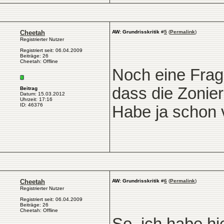
Cheetah
AW: Grundrisskritik
#
5
(
Permalink
)
Registrierter Nutzer
Registriert seit: 06.04.2009
Beiträge: 26
Cheetah: Offline
Noch eine Frag
dass die Zonier
Beitrag
Datum: 15.03.2012
Uhrzeit: 17:16
ID: 46376
Habe ja schon v
Cheetah
AW: Grundrisskritik
#
6
(
Permalink
)
Registrierter Nutzer
Registriert seit: 06.04.2009
Beiträge: 26
Cheetah: Offline