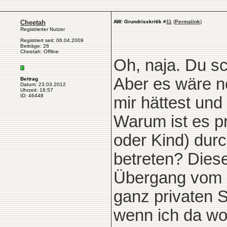
Cheetah
AW: Grundrisskritik
#
11
(
Permalink
)
Registrierter Nutzer
Registriert seit: 06.04.2009
Beiträge: 26
Cheetah: Offline
Oh, naja. Du sc
Aber es wäre n
Beitrag
Datum: 23.03.2012
Uhrzeit: 16:57
ID: 46448
mir hättest und
Warum ist es pr
oder Kind) du
betreten? Dies
Übergang vom 
ganz privaten 
wenn ich da w