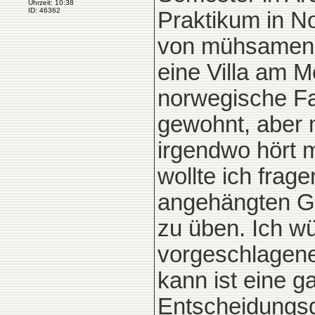
Uhrzeit: 10:38
ID: 46362
Praktikum in N
von mühsamen Hi
eine Villa am M
norwegische F
gewohnt, aber m
irgendwo hört m
wollte ich frag
angehängten Gr
zu üben. Ich w
vorgeschlagen
kann ist eine g
Entscheidungsg