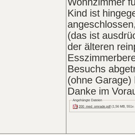
Wohnzimmer für
Kind ist hinge
angeschlossen, 
(das ist ausdrü
der älteren rein
Esszimmerbereic
Besuchs abgetr
(ohne Garage)
Danke im Vora
Angehängte Dateien
200_med_omrade.pdf
(1,56 MB, 551x 