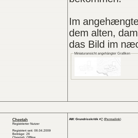
Im angehængten
dem alten, dam
das Bild im næc
Miniaturansicht angehängter Grafiken
Cheetah
AW: Grundrisskritik
#
7
(
Permalink
)
Registrierter Nutzer
Registriert seit: 06.04.2009
Beiträge: 26
Cheetah: Offline