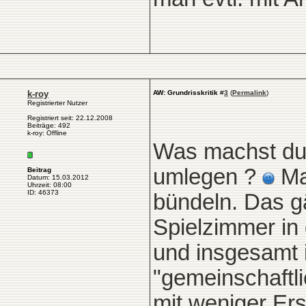
k-roy
AW: Grundrisskritik
#
3
(
Permalink
)
Registrierter Nutzer
Registriert seit: 22.12.2008
Beiträge: 492
k-roy: Offline
Was machst du,
umlegen ?
Ma
Beitrag
Datum: 15.03.2012
Uhrzeit: 08:00
ID: 46373
bündeln. Das g
Spielzimmer in 
und insgesamt i
"gemeinschaftli
mit weniger Er