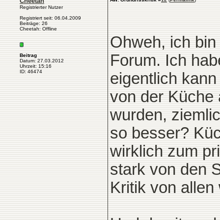
Cheetah
Registrierter Nutzer
Registriert seit: 06.04.2009
Beiträge: 26
Cheetah: Offline
Ohweh, ich bin 
Forum. Ich habe
Beitrag
Datum: 27.03.2012
Uhrzeit: 15:16
ID: 46474
eigentlich kan
von der Küche a
wurden, ziemlic
so besser? Küc
wirklich zum pr
stark von den 
Kritik von alle