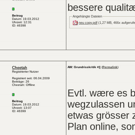
bessere qualitæ
Beitrag
Angehängte Dateien
Datum: 19.03.2012
Uhrzeit: 12:31
neu copy.pdf
(1,27 MB, 466x aufgeruf
ID: 46398
Cheetah
AW: Grundrisskritik
#
8
(
Permalink
)
Registrierter Nutzer
Registriert seit: 06.04.2009
Beiträge: 26
Cheetah: Offline
Evtl. wære es 
wegzulassen un
Beitrag
Datum: 19.03.2012
Uhrzeit: 13:07
ID: 46399
etwas grösser z
Plan online, so