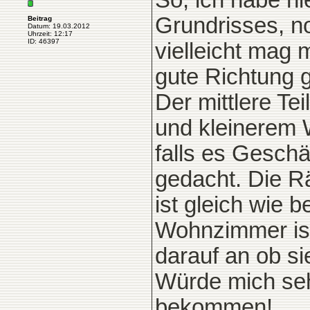
So, ich habe hi
Grundrisses, n
Beitrag
Datum: 19.03.2012
Uhrzeit: 12:17
ID: 46397
vielleicht mag 
gute Richtung g
Der mittlere Te
und kleinerem 
falls es Geschä
gedacht. Die R
ist gleich wie 
Wohnzimmer ist
darauf an ob s
Würde mich se
bekommen!