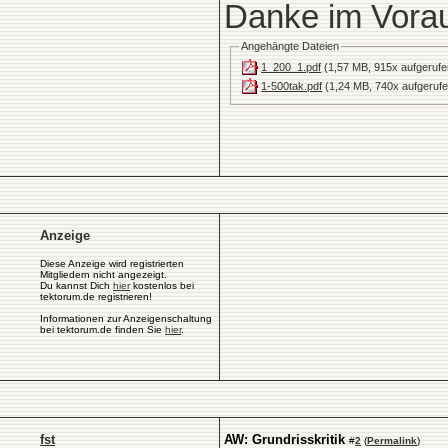
Danke im Vora
Angehängte Dateien
1_200_1.pdf
(1,57 MB, 915x aufgerufe
1-500tak.pdf
(1,24 MB, 740x aufgerufe
Anzeige
Diese Anzeige wird registrierten
Mitgliedern nicht angezeigt.
Du kannst Dich
hier
kostenlos bei
tektorum.de registrieren!
Informationen zur Anzeigenschaltung
bei tektorum.de finden Sie
hier
.
fst
AW: Grundrisskritik
#
2
(
Permalink
)