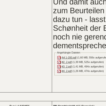
Und damit auch
zum Beurteilen 
dazu tun - lass
Schønheit der 
noch nie geren
dementsprechen
Angehängte Dateien
A4 1-200.pdf
(1,60 MB, 556x aufgeruf
#2_2.pdf
(1,39 MB, 525x aufgerufen)
#3_2.pdf
(1,41 MB, 494x aufgerufen)
#4_2.pdf
(1,26 MB, 474x aufgerufen)
AW: Grundrisskritik
#
13
(
Permalink
)