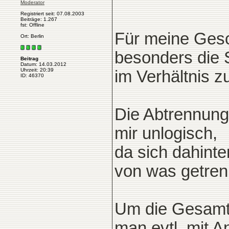
Moderator
Registriert seit: 07.08.2003
Beiträge: 1.267
fst: Offline
Für meine Ges
Ort: Berlin
besonders die 
Beitrag
Datum: 14.03.2012
Uhrzeit: 20:39
im Verhältnis z
ID: 46370
Die Abtrennung
mir unlogisch,
da sich dahinte
von was getren
Um die Gesamtf
man evtl. mit A