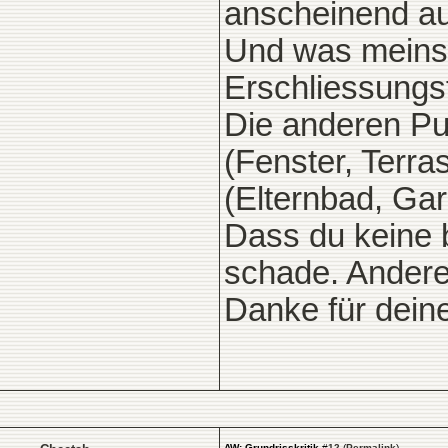
anscheinend au
Und was meinst
Erschliessungs
Die anderen Pu
(Fenster, Terr
(Elternbad, Ga
Dass du keine b
schade. Andere
Danke für dein
AW: Grundrisskritik
#
12
(
Permalink
)