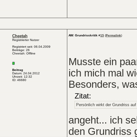
Cheetah
AW: Grundrisskritik
#
15
(
Permalink
)
Registrierter Nutzer
Registriert seit: 06.04.2009
Beiträge: 26
Cheetah: Offline
Musste ein paar
ich mich mal wi
Beitrag
Datum: 24.04.2012
Uhrzeit: 12:32
ID: 46680
Besonders, wa
Zitat:
Persönlich wirkt der Grundriss auf
angeht... ich s
den Grundriss 