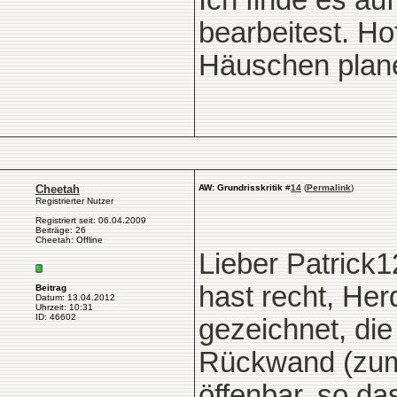
Ich finde es auf
bearbeitest. Ho
Häuschen plane
Cheetah
AW: Grundrisskritik
#
14
(
Permalink
)
Registrierter Nutzer
Registriert seit: 06.04.2009
Beiträge: 26
Cheetah: Offline
Lieber Patrick1
hast recht, Her
Beitrag
Datum: 13.04.2012
Uhrzeit: 10:31
ID: 46602
gezeichnet, die
Rückwand (zum 
öffenbar, so d