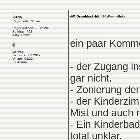
k-roy
AW: Grundrisskritik
#
10
(
Permalink
)
Registrierter Nutzer
Registriert seit: 22.12.2008
Beiträge: 492
k-roy: Offline
ein paar Komm
Beitrag
Datum: 23.03.2012
Uhrzeit: 03:32
ID: 46444
- der Zugang i
gar nicht.
- Zonierung der
- der Kinderzim
Mist und auch n
- Ein Kinderbad
total unklar.