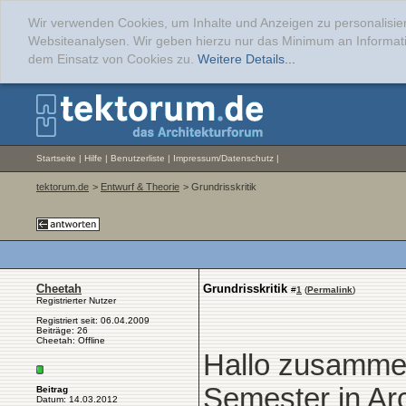
Wir verwenden Cookies, um Inhalte und Anzeigen zu personalisier
Websiteanalysen. Wir geben hierzu nur das Minimum an Informati
dem Einsatz von Cookies zu.
Weitere Details...
Startseite
|
Hilfe
|
Benutzerliste
|
Impressum/Datenschutz
|
tektorum.de
>
Entwurf & Theorie
> Grundrisskritik
Cheetah
Grundrisskritik
#
1
(
Permalink
)
Registrierter Nutzer
Registriert seit: 06.04.2009
Beiträge: 26
Cheetah: Offline
Hallo zusammen
Semester in Ar
Beitrag
Datum: 14.03.2012