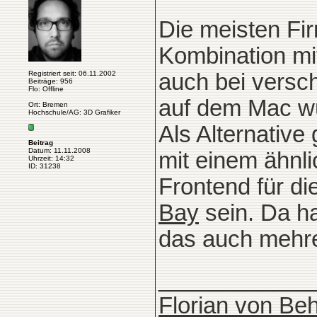
Die meisten Fi
Kombination mi
Registriert seit: 06.11.2002
auch bei versc
Beiträge: 956
Flo: Offline
auf dem Mac w
Ort: Bremen
Hochschule/AG: 3D Grafiker
Als Alternative
Beitrag
Datum: 11.11.2008
mit einem ähnl
Uhrzeit: 14:32
ID: 31238
Frontend für d
Bay
sein. Da ha
das auch mehre
____________
Florian von Beh