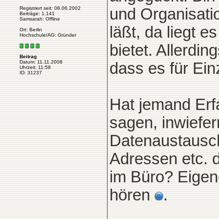
Registriert seit: 08.06.2002
und Organisatio
Beiträge: 1.141
Samsarah: Offline
läßt, da liegt 
Ort: Berlin
Hochschule/AG: Gründer
bietet. Allerdi
Beitrag
Datum: 11.11.2008
dass es für Ein
Uhrzeit: 11:58
ID: 31237
Hat jemand Erf
sagen, inwiefer
Datenaustausch
Adressen etc. 
im Büro? Eigen
hören
.