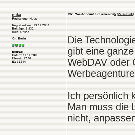
mika
AW: .Mac-Account für Firmen?
#
5
(
Permalink
)
Registrierter Nutzer
Registriert seit: 13.11.2004
Beiträge: 1.832
mika: Offline
Die Technologi
Ort: Berlin
gibt eine ganze
Beitrag
Datum: 11.11.2008
Uhrzeit: 17:02
WebDAV oder O
ID: 31244
Werbeagenturen
Ich persönlich
Man muss die 
nicht, anpassen