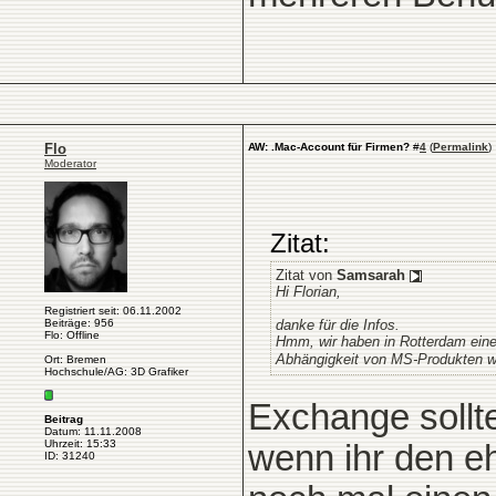
Flo
AW: .Mac-Account für Firmen?
#
4
(
Permalink
)
Moderator
Zitat:
Zitat von
Samsarah
Hi Florian,
Registriert seit: 06.11.2002
Beiträge: 956
danke für die Infos.
Flo: Offline
Hmm, wir haben in Rotterdam eine
Abhängigkeit von MS-Produkten wil
Ort: Bremen
Hochschule/AG: 3D Grafiker
Exchange sollte
Beitrag
Datum: 11.11.2008
Uhrzeit: 15:33
wenn ihr den eh
ID: 31240