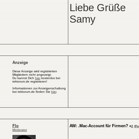
Liebe Grüße
Samy
Anzeige
Diese Anzeige wird registrierten
Mitgliedern nicht angezeigt.
Du kannst Dich
hier
kostenlos bei
tektorum.de registrieren!
Informationen zur Anzeigenschaltung
bei tektorum.de finden Sie
hier
.
Flo
AW: .Mac-Account für Firmen?
#
2
(
Pe
Moderator