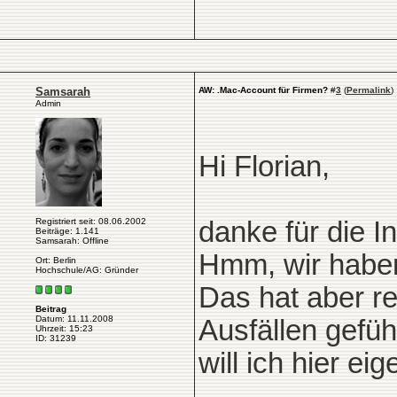
Samsarah
AW: .Mac-Account für Firmen?
#
3
(
Permalink
)
Admin
Hi Florian,
Registriert seit: 08.06.2002
danke für die In
Beiträge: 1.141
Samsarah: Offline
Hmm, wir haben
Ort: Berlin
Hochschule/AG: Gründer
Das hat aber r
Beitrag
Datum: 11.11.2008
Ausfällen gefü
Uhrzeit: 15:23
ID: 31239
will ich hier e