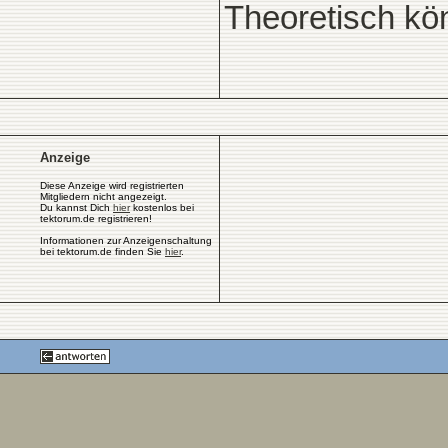
Theoretisch kö
Anzeige
Diese Anzeige wird registrierten
Mitgliedern nicht angezeigt.
Du kannst Dich
hier
kostenlos bei
tektorum.de registrieren!
Informationen zur Anzeigenschaltung
bei tektorum.de finden Sie
hier
.