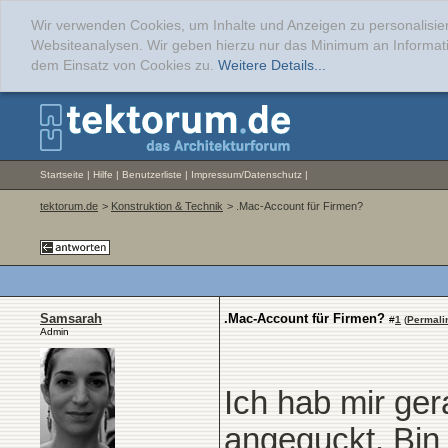
Wir verwenden Cookies, um Inhalte und Anzeigen zu personalisier
Websiteanalysen. Wir geben hierzu nur das Minimum an Informati
dem Einsatz von Cookies zu.
Weitere Details...
Startseite
|
Hilfe
|
Benutzerliste
|
Impressum/Datenschutz
|
tektorum.de
>
Konstruktion & Technik
> .Mac-Account für Firmen?
Samsarah
.Mac-Account für Firmen?
#
1
(
Permali
Admin
Ich hab mir ge
angeguckt. Bin