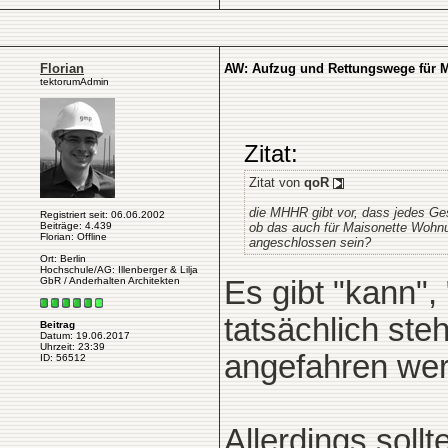
Florian
AW: Aufzug und Rettungswege für 
tektorumAdmin
Zitat:
Zitat von
qoR
die MHHR gibt vor, dass jedes G
Registriert seit: 06.06.2002
Beiträge: 4.439
ob das auch für Maisonette Wohnun
Florian: Offline
angeschlossen sein?
Ort: Berlin
Hochschule/AG: Illenberger & Lilja
GbR / Anderhalten Architekten
Es gibt "kann",
tatsächlich ste
Beitrag
Datum: 19.06.2017
Uhrzeit: 23:39
angefahren wer
ID: 56512
Allerdings soll