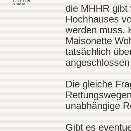
Uhrzeit: 17:26
ID: 56510
die MHHR gibt 
Hochhauses vo
werden muss. K
Maisonette Woh
tatsächlich übe
angeschlossen
Die gleiche Frag
Rettungswegen.
unabhängige Re
Gibt es eventu