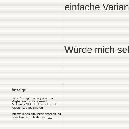
einfache Varian
Würde mich seh
Anzeige
Diese Anzeige wird registrierten
Mitgliedern nicht angezeigt.
Du kannst Dich
hier
kostenlos bei
tektorum.de registrieren!
Informationen zur Anzeigenschaltung
bei tektorum.de finden Sie
hier
.