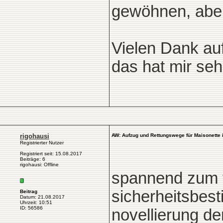
gewöhnen, aber 
Vielen Dank auf
das hat mir seh
rigohausi
AW: Aufzug und Rettungswege für Maisonette
Registrierter Nutzer
Registriert seit: 15.08.2017
Beiträge: 6
rigohausi: Offline
spannend zum t
sicherheitsbes
Beitrag
Datum: 21.08.2017
Uhrzeit: 10:51
ID: 56586
novellierung de