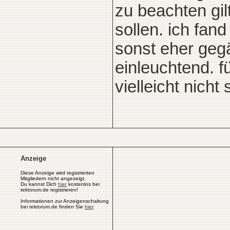
zu beachten gil
sollen. ich fa
sonst eher gegä
einleuchtend. fü
vielleicht nich
Anzeige
Diese Anzeige wird registrierten
Mitgliedern nicht angezeigt.
Du kannst Dich
hier
kostenlos bei
tektorum.de registrieren!
Informationen zur Anzeigenschaltung
bei tektorum.de finden Sie
hier
.