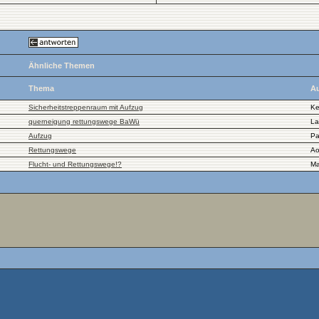
Ähnliche Themen
Thema
Au
Sicherheitstreppenraum mit Aufzug
K
querneigung rettungswege BaWü
La
Aufzug
Pa
Rettungswege
Ao
Flucht- und Rettungswege!?
M