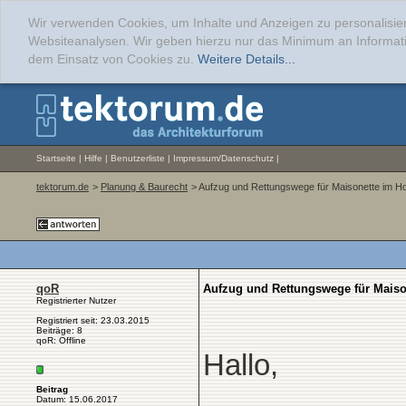
Wir verwenden Cookies, um Inhalte und Anzeigen zu personalisier
Websiteanalysen. Wir geben hierzu nur das Minimum an Informati
dem Einsatz von Cookies zu.
Weitere Details...
Startseite
|
Hilfe
|
Benutzerliste
|
Impressum/Datenschutz
|
tektorum.de
>
Planung & Baurecht
> Aufzug und Rettungswege für Maisonette im 
qoR
Aufzug und Rettungswege für Mais
Registrierter Nutzer
Registriert seit: 23.03.2015
Beiträge: 8
qoR: Offline
Hallo,
Beitrag
Datum: 15.06.2017