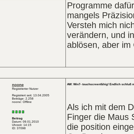
Programme dafür 
mangels Präzision
Versteh mich nic
verändern, und in
ablösen, aber im 
noone
AW: Win7- touchscreenfähig! Endlich schluß 
Registrierter Nutzer
Registriert seit: 13.04.2005
Beiträge: 2.258
noone: Offline
Als ich mit dem 
Finger die Maus 
Beitrag
Datum: 09.01.2010
die position eing
Uhrzeit: 14:15
ID: 37098