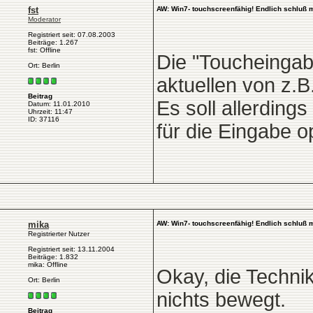
fst
AW: Win7- touchscreenfähig! Endlich schluß 
Moderator
Registriert seit: 07.08.2003
Beiträge: 1.267
fst: Offline
Die "Toucheingab
Ort: Berlin
aktuellen von z.B
Beitrag
Es soll allerding
Datum: 11.01.2010
Uhrzeit: 11:47
ID: 37116
für die Eingabe o
mika
AW: Win7- touchscreenfähig! Endlich schluß 
Registrierter Nutzer
Registriert seit: 13.11.2004
Beiträge: 1.832
mika: Offline
Okay, die Techni
Ort: Berlin
nichts bewegt.
Beitrag