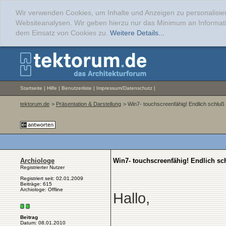
Wir verwenden Cookies, um Inhalte und Anzeigen zu personalisier
Websiteanalysen. Wir geben hierzu nur das Minimum an Informati
dem Einsatz von Cookies zu.
Weitere Details...
Startseite
|
Hilfe
|
Benutzerliste
|
Impressum/Datenschutz
|
tektorum.de
>
Präsentation & Darstellung
> Win7- touchscreenfähig! Endlich schluß
Archiologe
Win7- touchscreenfähig! Endlich sc
Registrierter Nutzer
Registriert seit: 02.01.2009
Beiträge: 615
Archiologe: Offline
Hallo,
Beitrag
Datum: 08.01.2010