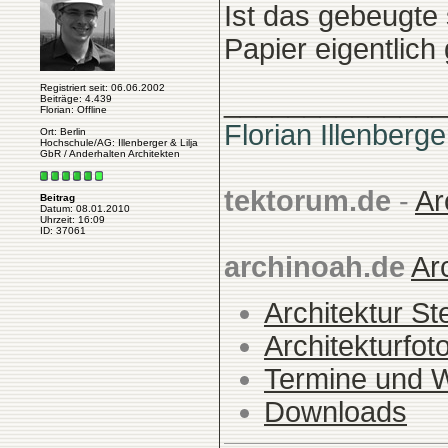
Ist das gebeugte
Papier eigentlic
Registriert seit: 06.06.2002
______________
Beiträge: 4.439
Florian: Offline
Florian Illenberge
Ort: Berlin
Hochschule/AG: Illenberger & Lilja
GbR / Anderhalten Architekten
tektorum.de
-
Ar
Beitrag
Datum: 08.01.2010
Uhrzeit: 16:09
ID: 37061
archinoah.de
Ar
Architektur St
Architekturfot
Termine und 
Downloads