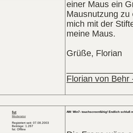
einer Maus ein Gra
Mausnutzung zu e
mich mit der Stif
meine Maus.
Grüße, Florian
______________
Florian von Behr 
fst
AW: Win7- touchscreenfähig! Endlich schluß 
Moderator
Registriert seit: 07.08.2003
Beiträge: 1.267
fst: Offline