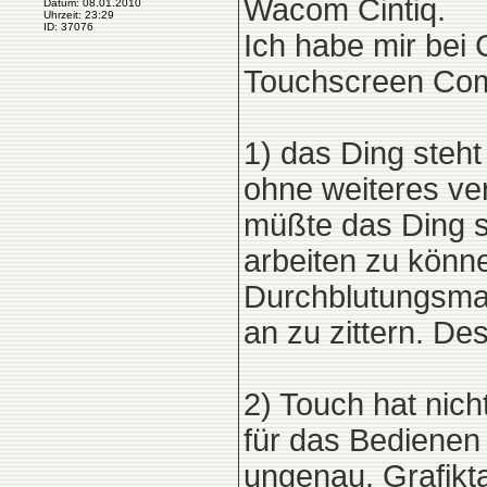
Wacom Cintiq.
Datum: 08.01.2010
Uhrzeit: 23:29
ID: 37076
Ich habe mir bei 
Touchscreen Com
1) das Ding steht
ohne weiteres ver
müßte das Ding s
arbeiten zu könn
Durchblutungsman
an zu zittern. Des
2) Touch hat nicht
für das Bedienen 
ungenau. Grafikta