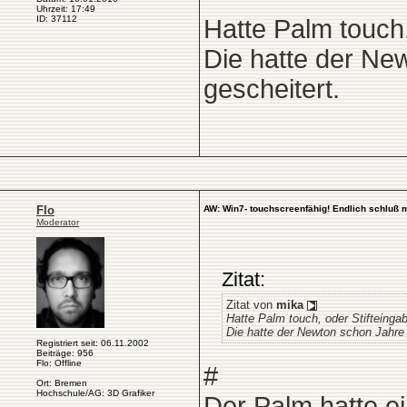
Uhrzeit: 17:49
ID: 37112
Hatte Palm touch,
Die hatte der Ne
gescheitert.
Flo
AW: Win7- touchscreenfähig! Endlich schluß 
Moderator
Zitat:
Zitat von
mika
Hatte Palm touch, oder Stifteinga
Die hatte der Newton schon Jahre 
Registriert seit: 06.11.2002
Beiträge: 956
Flo: Offline
#
Ort: Bremen
Hochschule/AG: 3D Grafiker
Der Palm hatte ei