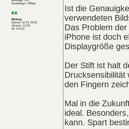
Beiträge: 615
Archiologe: Offline
Ist die Genauigk
verwendeten Bild
Beitrag
Datum: 11.01.2010
Das Problem der 
Uhrzeit: 13:05
ID: 37121
iPhone ist doch e
Displaygröße gesc
Der Stift ist halt
Drucksensibilitä
den Fingern zeich
Mal in die Zukunf
ideal. Besonders
kann. Spart best