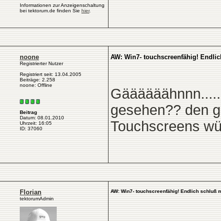
Informationen zur Anzeigenschaltung
bei tektorum.de finden Sie
hier
.
noone
AW: Win7- touchscreenfähig! Endli
Registrierter Nutzer
Registriert seit: 13.04.2005
Beiträge: 2.258
noone: Offline
Gäääääähnnn.....
gesehen?? den gib
Beitrag
Datum: 08.01.2010
Touchscreens wür
Uhrzeit: 16:05
ID: 37060
Florian
AW: Win7- touchscreenfähig! Endlich schluß 
tektorumAdmin