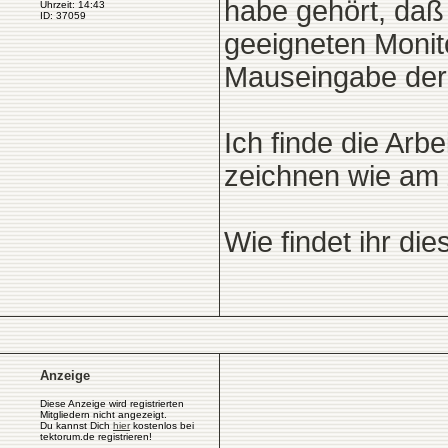
habe gehört, daß
Uhrzeit: 14:43
ID: 37059
geeigneten Monit
Mauseingabe der
Ich finde die Arbe
zeichnen wie am 
Wie findet ihr di
Anzeige
Diese Anzeige wird registrierten
Mitgliedern nicht angezeigt.
Du kannst Dich
hier
kostenlos bei
tektorum.de registrieren!