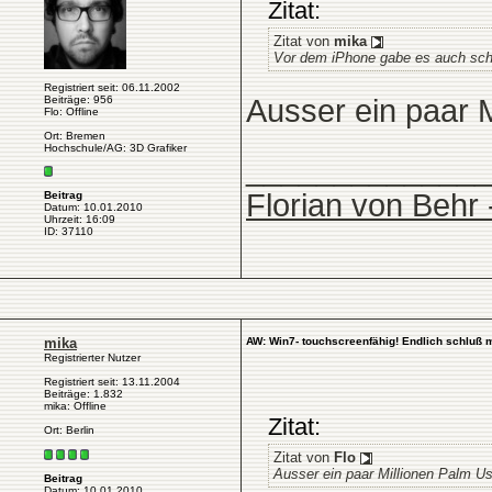
Zitat:
Zitat von
mika
Vor dem iPhone gabe es auch scho
Registriert seit: 06.11.2002
Beiträge: 956
Ausser ein paar M
Flo: Offline
Ort: Bremen
Hochschule/AG: 3D Grafiker
______________
Florian von Behr 
Beitrag
Datum: 10.01.2010
Uhrzeit: 16:09
ID: 37110
mika
AW: Win7- touchscreenfähig! Endlich schluß 
Registrierter Nutzer
Registriert seit: 13.11.2004
Beiträge: 1.832
mika: Offline
Zitat:
Ort: Berlin
Zitat von
Flo
Ausser ein paar Millionen Palm Us
Beitrag
Datum: 10.01.2010