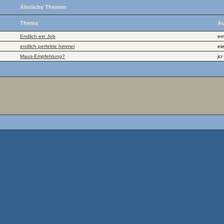
Ähnliche Themen
Thema
Au
Endlich ein Job
e
endlich perfekte himmel
ei
Maus-Empfehlung?
jcr