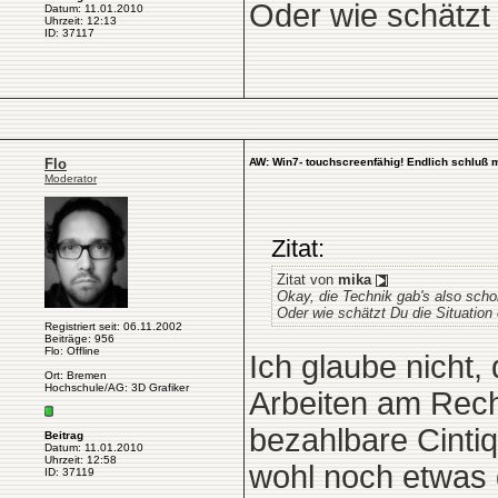
Oder wie schätzt 
Datum: 11.01.2010
Uhrzeit: 12:13
ID: 37117
Flo
AW: Win7- touchscreenfähig! Endlich schluß 
Moderator
Zitat:
Zitat von
mika
Okay, die Technik gab's also sch
Oder wie schätzt Du die Situation 
Registriert seit: 06.11.2002
Beiträge: 956
Flo: Offline
Ich glaube nicht,
Ort: Bremen
Hochschule/AG: 3D Grafiker
Arbeiten am Rechn
bezahlbare Cintiq
Beitrag
Datum: 11.01.2010
Uhrzeit: 12:58
wohl noch etwas d
ID: 37119