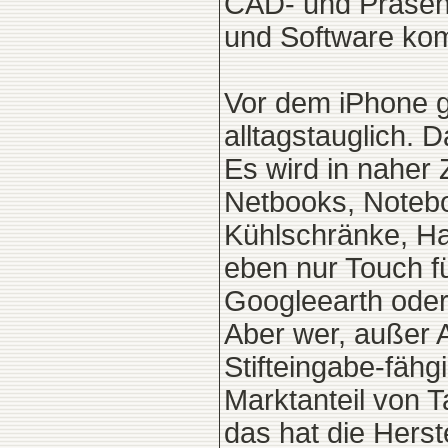
CAD- und Präsenta
und Software ko
Vor dem iPhone g
alltagstauglich.
Es wird in naher 
Netbooks, Notebo
Kühlschränke, Ha
eben nur Touch 
Googleearth ode
Aber wer, außer 
Stifteingabe-fähg
Marktanteil von 
das hat die Hers