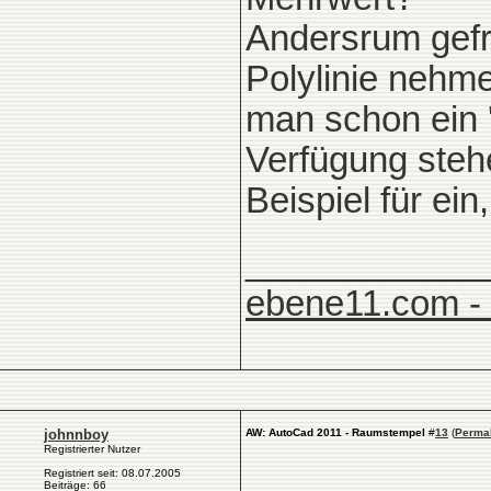
Andersrum gefr
Polylinie nehm
man schon ein '
Verfügung stehe
Beispiel für ein
____________
ebene11.com -
johnnboy
AW: AutoCad 2011 - Raumstempel
#
13
(
Perma
Registrierter Nutzer
Registriert seit: 08.07.2005
Beiträge: 66