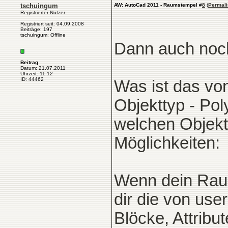
tschuingum
AW: AutoCad 2011 - Raumstempel
#
8
(
Permali
Registrierter Nutzer
Registriert seit: 04.09.2008
Beiträge: 197
tschuingum: Offline
Dann auch noch
Beitrag
Datum: 21.07.2011
Uhrzeit: 11:12
ID: 44462
Was ist das von
Objekttyp - Pol
welchen Objekte
Möglichkeiten:
Wenn dein Raum 
dir die von us
Blöcke, Attribu