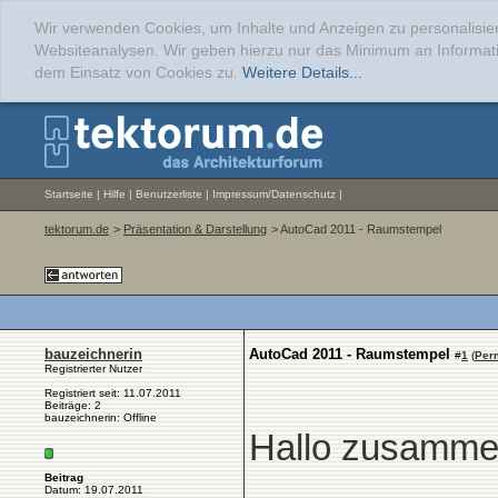
Wir verwenden Cookies, um Inhalte und Anzeigen zu personalisier
Websiteanalysen. Wir geben hierzu nur das Minimum an Informati
dem Einsatz von Cookies zu.
Weitere Details...
Startseite
|
Hilfe
|
Benutzerliste
|
Impressum/Datenschutz
|
tektorum.de
>
Präsentation & Darstellung
> AutoCad 2011 - Raumstempel
bauzeichnerin
AutoCad 2011 - Raumstempel
#
1
(
Per
Registrierter Nutzer
Registriert seit: 11.07.2011
Beiträge: 2
bauzeichnerin: Offline
Hallo zusamme
Beitrag
Datum: 19.07.2011