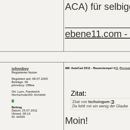
ACA) für selbig
____________
ebene11.com -
johnnboy
AW: AutoCad 2011 - Raumstempel
#
11
(
Permal
Registrierter Nutzer
Registriert seit: 08.07.2005
Beiträge: 66
johnnboy: Offline
Zitat:
Ort: Lyon, Frankreich
Hochschule/AG: Architekt
Zitat von
tschuingum
Da fehlt mir ein wenig der Glaube
Beitrag
Datum: 25.07.2011
Uhrzeit: 09:14
ID: 44500
Moin!