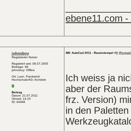
____________
ebene11.com -
johnnboy
AW: AutoCad 2011 - Raumstempel
#
9
(
Permali
Registrierter Nutzer
Registriert seit: 08.07.2005
Beiträge: 66
johnnboy: Offline
Ich weiss ja nic
Ort: Lyon, Frankreich
Hochschule/AG: Architekt
aber der Raumst
Beitrag
Datum: 21.07.2011
frz. Version) m
Uhrzeit: 14:15
ID: 44468
in den Paletten
Werkzeugkatal