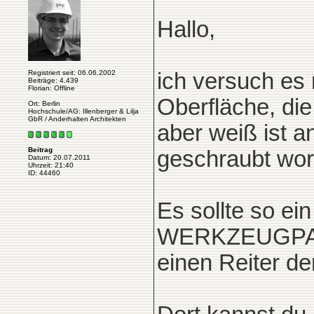
Hallo,
Registriert seit: 06.06.2002
ich versuch es 
Beiträge: 4.439
Florian: Offline
Oberfläche, die
Ort: Berlin
Hochschule/AG: Illenberger & Lilja
GbR / Anderhalten Architekten
aber weiß ist 
Beitrag
geschraubt wor
Datum: 20.07.2011
Uhrzeit: 21:40
ID: 44460
Es sollte so ein
WERKZEUGPALE
einen Reiter de