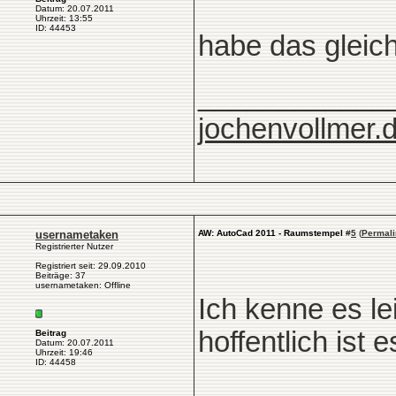
Datum: 20.07.2011
Uhrzeit: 13:55
ID: 44453
habe das gleic
____________
jochenvollmer.
usernametaken
AW: AutoCad 2011 - Raumstempel
#
5
(
Permali
Registrierter Nutzer
Registriert seit: 29.09.2010
Beiträge: 37
usernametaken: Offline
Ich kenne es l
hoffentlich ist 
Beitrag
Datum: 20.07.2011
Uhrzeit: 19:46
ID: 44458