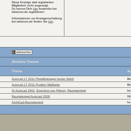
Diese Anzeige wird registrierten
Mitgliedern nicht angezeigt.
Du kannst Dich
hier
kostenlos bei
tektorum.de registrieren!
Informationen zur Anzeigenschaltung
bei tektorum.de finden Sie
hier
.
Ähnliche Themen
Thema
Au
Autocad LT 2011 Plotstilmanager kurzer Strich
Bl
Autocad LT 2011 Position Maßkette
Bl
Gr Autocad 2002, Eigentum von Plänen, Raumstempel
be
Raumstempel Autocad 2008
08
ArchiCad-Raumstempel
hs