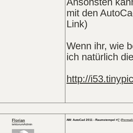
Ansonsten kann
mit den AutoCa
Link)
Wenn ihr, wie b
ich natürlich 
http://i53.tinyp
Florian
AW: AutoCad 2011 - Raumstempel
#
7
(
Permali
tektorumAdmin