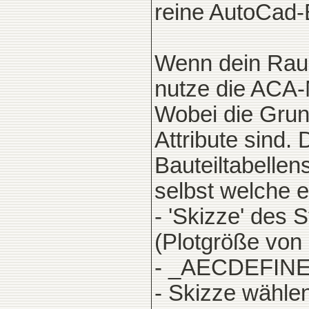
reine AutoCad-B
Wenn dein Raum
nutze die ACA-M
Wobei die Grun
Attribute sind. 
Bauteiltabellen
selbst welche e
- 'Skizze' des 
(Plotgröße von
- _AECDEFIN
- Skizze wähle