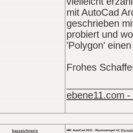
vielleicht erzä
mit AutoCad Arc
geschrieben mit
probiert und w
'Polygon' einen
Frohes Schaffe
____________
ebene11.com -
bauzeichnerin
AW: AutoCad 2011 - Raumstempel
#
3
(
Permali