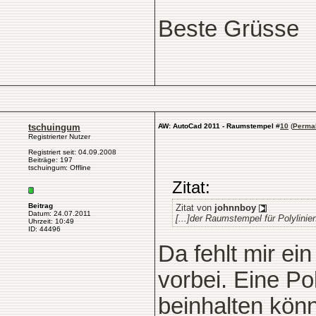
Beste Grüsse
tschuingum
AW: AutoCad 2011 - Raumstempel
#
10
(
Perma
Registrierter Nutzer
Registriert seit: 04.09.2008
Beiträge: 197
tschuingum: Offline
Zitat:
Beitrag
Zitat von
johnnboy
Datum: 24.07.2011
[...]der Raumstempel für Polylinien
Uhrzeit: 10:49
ID: 44496
Da fehlt mir ei
vorbei. Eine Po
beinhalten kön