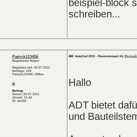
beispiel-block 
schreiben...
Patrick123456
AW: AutoCad 2011 - Raumstempel
#
6
(
Permali
Registrierter Nutzer
Registriert seit: 20.07.2011
Beiträge: 106
Patrick123456: Offline
Hallo
Beitrag
Datum: 20.07.2011
Uhrzeit: 21:40
ID: 44459
ADT bietet daf
und Bauteilste