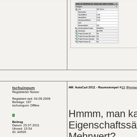
tschuingum
AW: AutoCad 2011 - Raumstempel
#
12
(
Perma
Registrierter Nutzer
Registriert seit: 04.09.2008
Beiträge: 197
tschuingum: Offline
Hmmm, man kann
Eigenschaftssät
Beitrag
Datum: 25.07.2011
Uhrzeit: 15:54
ID: 44505
Mehrwert?