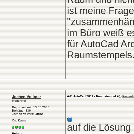
ist meine Frage
"zusammenhäng
im Büro weiß es
für AutoCad Arc
Raumstempels. 
Jochen Vollmer
AW: AutoCad 2011 - Raumstempel
#
4
(
Permali
Moderator
Registriert seit: 13.05.2003
Beiträge: 836
Jochen Vollmer: Offline
Ort: Kassel
auf die Lösung 
Beitrag