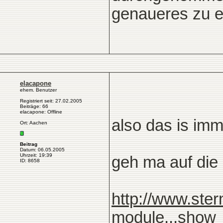
genaueres zu er
elacapone
ehem. Benutzer
Registriert seit: 27.02.2005
Beiträge: 66
elacapone: Offline
also das is imm
Ort: Aachen
Beitrag
Datum: 06.05.2005
Uhrzeit: 19:39
geh ma auf die 
ID: 8658
http://www.st
module...show