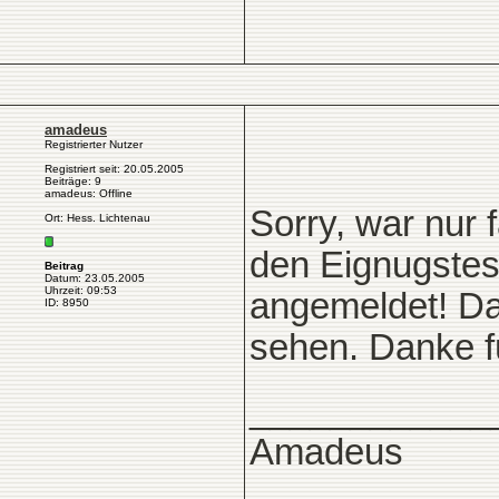
amadeus
Registrierter Nutzer
Registriert seit: 20.05.2005
Beiträge: 9
amadeus: Offline
Sorry, war nur 
Ort: Hess. Lichtenau
den Eignugstes
Beitrag
Datum: 23.05.2005
Uhrzeit: 09:53
angemeldet! Da
ID: 8950
sehen. Danke fü
____________
Amadeus