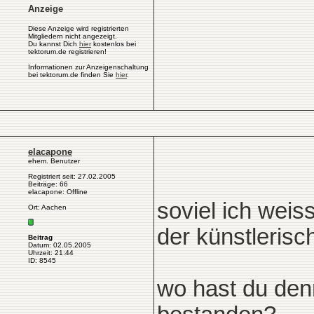
Anzeige
Diese Anzeige wird registrierten
Mitgliedern nicht angezeigt.
Du kannst Dich
hier
kostenlos bei
tektorum.de registrieren!
Informationen zur Anzeigenschaltung
bei tektorum.de finden Sie
hier
.
elacapone
ehem. Benutzer
Registriert seit: 27.02.2005
Beiträge: 66
elacapone: Offline
soviel ich weis
Ort: Aachen
der künstlerisch
Beitrag
Datum: 02.05.2005
Uhrzeit: 21:44
ID: 8545
wo hast du den