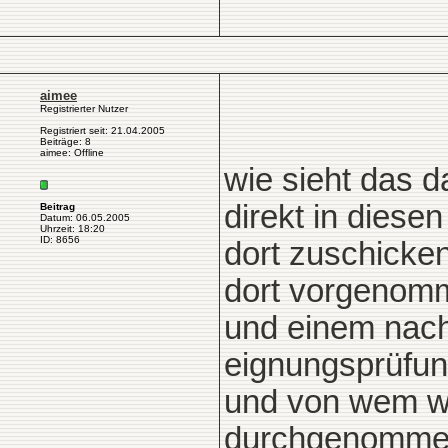
aimee
Registrierter Nutzer
Registriert seit: 21.04.2005
Beiträge: 8
aimee: Offline
wie sieht das 
direkt in diesen
Beitrag
Datum: 06.05.2005
Uhrzeit: 18:20
ID: 8656
dort zuschicke
dort vorgenomm
und einem nach
eignungsprüfun
und von wem wi
durchgenommen