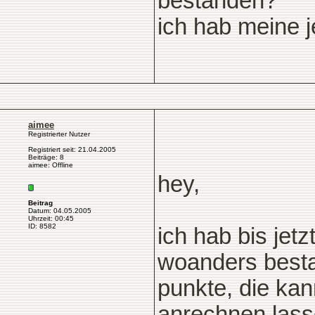
bestanden?
ich hab meine je
aimee
Registrierter Nutzer
Registriert seit: 21.04.2005
Beiträge: 8
aimee: Offline
hey,
Beitrag
Datum: 04.05.2005
Uhrzeit: 00:45
ID: 8582
ich hab bis jet
woanders bestan
punkte, die kan
anrechnen lass