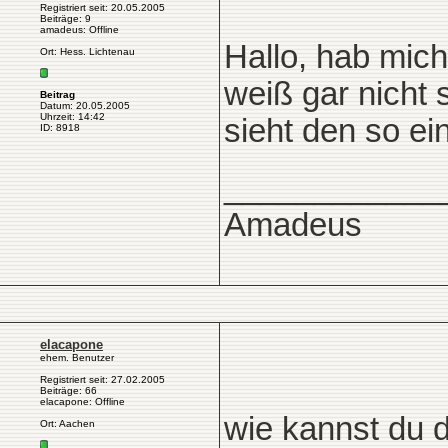
Registriert seit: 20.05.2005
Beiträge: 9
amadeus: Offline
Hallo, hab mic
Ort: Hess. Lichtenau
weiß gar nicht 
Beitrag
Datum: 20.05.2005
Uhrzeit: 14:42
sieht den so ei
ID: 8918
____________
Amadeus
elacapone
ehem. Benutzer
Registriert seit: 27.02.2005
Beiträge: 66
elacapone: Offline
wie kannst du 
Ort: Aachen