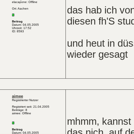
elacapone: Offline
das hab ich von
Ort: Aachen
diesen fh'S stud
Beitrag
Datum: 04.05.2005
Uhrzeit: 17:52
ID: 8593
und heut in düs
wieder gesagt
aimee
Registrierter Nutzer
Registriert seit: 21.04.2005
Beiträge: 8
aimee: Offline
mhmm, kannst d
das nich, auf d
Beitrag
Datum: 04.05.2005