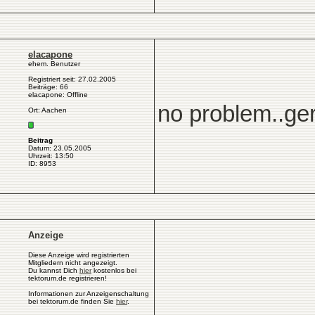
elacapone
ehem. Benutzer
Registriert seit: 27.02.2005
Beiträge: 66
elacapone: Offline
no problem..ge
Ort: Aachen
Beitrag
Datum: 23.05.2005
Uhrzeit: 13:50
ID: 8953
Anzeige
Diese Anzeige wird registrierten
Mitgliedern nicht angezeigt.
Du kannst Dich
hier
kostenlos bei
tektorum.de registrieren!
Informationen zur Anzeigenschaltung
bei tektorum.de finden Sie
hier
.