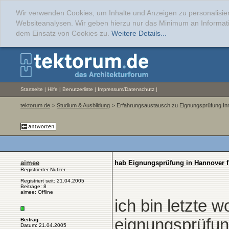
Wir verwenden Cookies, um Inhalte und Anzeigen zu personalisier
Websiteanalysen. Wir geben hierzu nur das Minimum an Informati
dem Einsatz von Cookies zu.
Weitere Details...
Startseite
|
Hilfe
|
Benutzerliste
|
Impressum/Datenschutz
|
tektorum.de
>
Studium & Ausbildung
> Erfahrungsaustausch zu Eignungsprüfung Inn
aimee
hab Eignungsprüfung in Hannover f.
Registrierter Nutzer
Registriert seit: 21.04.2005
Beiträge: 8
aimee: Offline
ich bin letzte 
eignungsprüfung
Beitrag
Datum: 21.04.2005