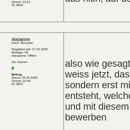
Uhrzeit: 23:21
ID: 8604
elacapone
ehem. Benutzer
Registriert seit: 27.02.2005
Beiträge: 66
elacapone: Offline
also wie gesagt
Ort: Aachen
weiss jetzt, da
Beitrag
Datum: 05.05.2005
Uhrzeit: 10:49
sondern erst mi
ID: 8607
entsteht, welc
und mit diesem
bewerben