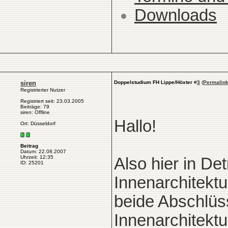
Downloads
siren
Doppelstudium FH Lippe/Höxter
#
3
(
Permalin
Registrierter Nutzer
Registriert seit: 23.03.2005
Beiträge: 79
siren: Offline
Hallo!
Ort: Düsseldorf
Beitrag
Datum: 22.08.2007
Uhrzeit: 12:35
Also hier in D
ID: 25201
Innenarchitektu
beide Abschlüss
Innenarchitektu