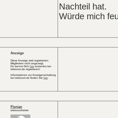
Nachteil hat.
Würde mich feu
Anzeige
Diese Anzeige wird registrierten
Mitgliedern nicht angezeigt.
Du kannst Dich
hier
kostenlos bei
tektorum.de registrieren!
Informationen zur Anzeigenschaltung
bei tektorum.de finden Sie
hier
.
Florian
tektorumAdmin