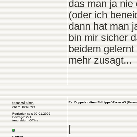
das man ja nie
(oder ich benei
dann hat man ja
bin mir sicher
beidem gelernt
mehr zusagt...
tenorvision
Re: Doppelstudium FH Lippe/Höxter
#
5
(
Perma
ehem. Benutzer
Registriert seit: 09.01.2006
Beiträge: 224
tenorvision: Offline
[
Beitrag