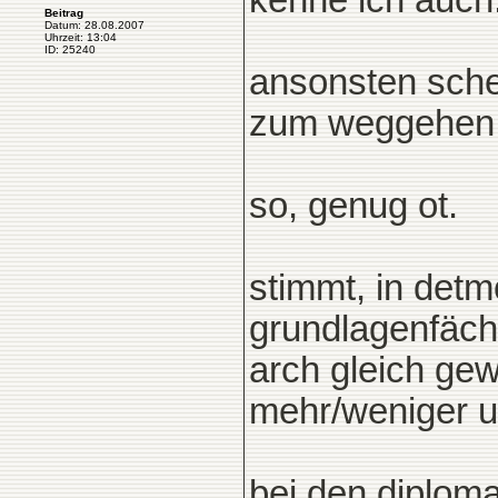
kenne ich auch.
Beitrag
Datum: 28.08.2007
Uhrzeit: 13:04
ID: 25240
ansonsten schei
zum weggehen..
so, genug ot.
stimmt, in detm
grundlagenfäch
arch gleich ge
mehr/weniger u
bei den diplom