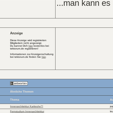
...man kann e
Anzeige
Diese Anzeige wird registrierten
Mitgliedern nicht angezeigt.
Du kannst Dich
hier
kostenlos bei
tektorum.de registrieren!
Informationen zur Anzeigenschaltung
bei tektorum.de finden Sie
hier
.
Ähnliche Themen
Thema
Au
Innenarchitektur Karlsruhe?!
joj
Fernstudium Innenarchitektur
kr