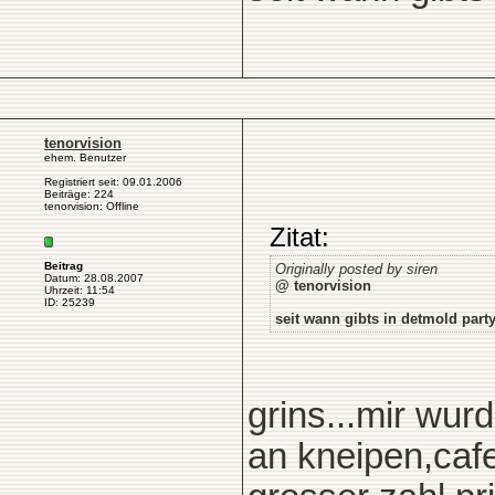
tenorvision
ehem. Benutzer
Registriert seit: 09.01.2006
Beiträge: 224
tenorvision: Offline
Zitat:
Beitrag
Originally posted by siren
Datum: 28.08.2007
@ tenorvision
Uhrzeit: 11:54
ID: 25239
seit wann gibts in detmold part
grins...mir wur
an kneipen,cafe