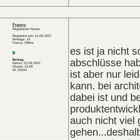
Franny
Registrierter Nutzer
Registriert seit: 14.08.2007
Beiträge: 16
Franny: Offline
es ist ja nicht 
abschlüsse habe
Beitrag
Datum: 22.08.2007
Uhrzeit: 13:48
ID: 25204
ist aber nur lei
kann. bei archi
dabei ist und b
produktentwickl
auch nicht viel
gehen...deshalb