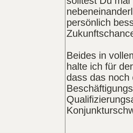
solltest Du ma
nebeneinanderl
persönlich bes
Zukunftschance
Beides in voll
halte ich für de
dass das noch d
Beschäftigung
Qualifizierungs
Konjunktursch