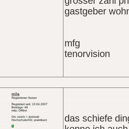
grosser zahl pri
gastgeber wohnt
mfg
tenorvision
mila
Registrierter Nutzer
Registriert seit: 13.04.2007
Beiträge: 49
mila: Offline
das schiefe din
Ort: zürich + detmold
Hochschule/AG: praktikant