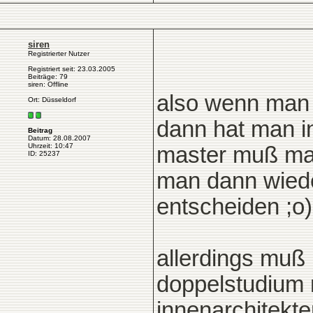
siren
Registrierter Nutzer
Registriert seit: 23.03.2005
Beiträge: 79
siren: Offline
also wenn man 
Ort: Düsseldorf
dann hat man i
Beitrag
Datum: 28.08.2007
Uhrzeit: 10:47
master muß man
ID: 25237
man dann wiede
entscheiden ;o)
allerdings muß 
doppelstudium ni
innenarchitekte