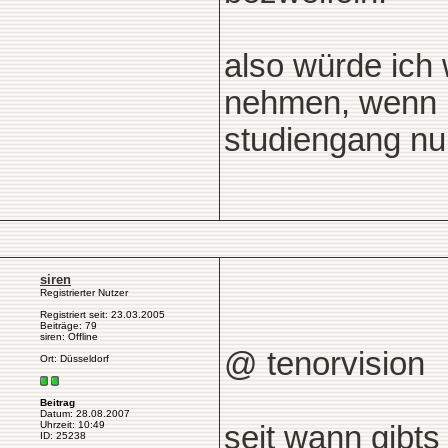
also würde ich 
nehmen, wenn i
studiengang nun 
siren
Registrierter Nutzer
Registriert seit: 23.03.2005
Beiträge: 79
siren: Offline
@ tenorvision
Ort: Düsseldorf
Beitrag
Datum: 28.08.2007
Uhrzeit: 10:49
seit wann gibts
ID: 25238