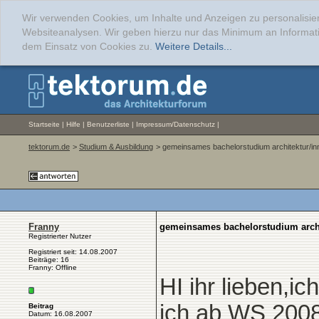
Wir verwenden Cookies, um Inhalte und Anzeigen zu personalisier
Websiteanalysen. Wir geben hierzu nur das Minimum an Informati
dem Einsatz von Cookies zu.
Weitere Details...
Startseite
|
Hilfe
|
Benutzerliste
|
Impressum/Datenschutz
|
tektorum.de
>
Studium & Ausbildung
> gemeinsames bachelorstudium architektur/in
Franny
gemeinsames bachelorstudium archi
Registrierter Nutzer
Registriert seit: 14.08.2007
Beiträge: 16
Franny: Offline
HI ihr lieben,i
ich ab WS 2008
Beitrag
Datum: 16.08.2007