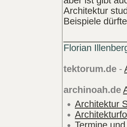
aber ist gibt au
Architektur stu
Beispiele dürft
____________
Florian Illenber
tektorum.de
-
archinoah.de
Architektur 
Architekturfo
Termine und