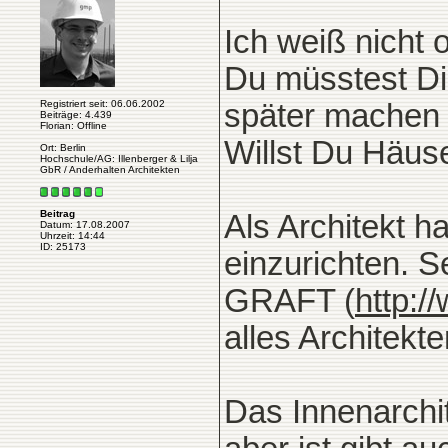
Ich weiß nicht 
Du müsstest Dir
Registriert seit: 06.06.2002
später machen 
Beiträge: 4.439
Florian: Offline
Willst Du Häuse
Ort: Berlin
Hochschule/AG: Illenberger & Lilja
GbR / Anderhalten Architekten
Beitrag
Als Architekt h
Datum: 17.08.2007
Uhrzeit: 14:44
ID: 25173
einzurichten. Se
GRAFT (
http:/
alles Architekt
Das Innenarchi