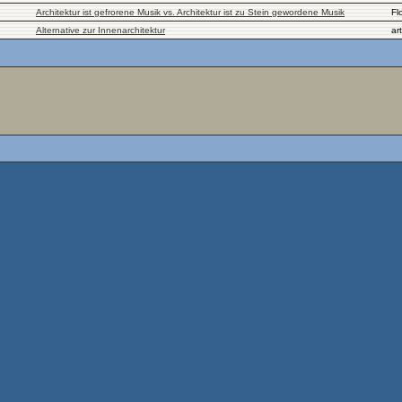
Architektur ist gefrorene Musik vs. Architektur ist zu Stein gewordene Musik
Fl
Alternative zur Innenarchitektur
ar