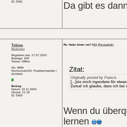
ID: 5391
Da gibt es dann
Tobias
Re: Habs hinter mir!
#
23
(
Permalink
)
Moderator
Registriert seit: 17.07.2003
Beiträge: 930
Tobias: Offline
Zitat:
Ort: NRW
Hochschule/AG: Projektentwickler /
Architekt
Originally posted by Francis
[...]sie mich irgendwie für etwas
Zumal ich glaube, dass ich bei
Beitrag
Datum: 10.11.2004
Uhrzeit: 21:18
ID: 5400
Wenn du überqua
lernen