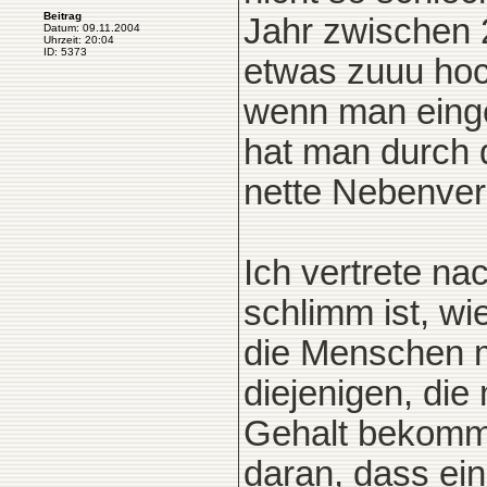
Beitrag
Jahr zwischen 
Datum: 09.11.2004
Uhrzeit: 20:04
ID: 5373
etwas zuuu hoch
wenn man einget
hat man durch 
nette Nebenver
Ich vertrete na
schlimm ist, wi
die Menschen m
diejenigen, die
Gehalt bekommen
daran, dass ein 