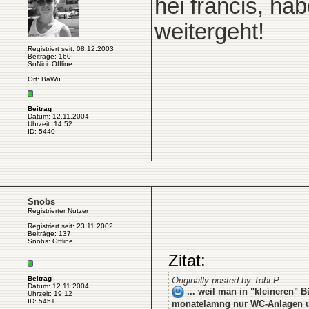
hei francis, ha
weitergeht!
Registriert seit: 08.12.2003
Beiträge: 160
SoNici: Offline
Ort: BaWü
Beitrag
Datum: 12.11.2004
Uhrzeit: 14:52
ID: 5440
Snobs
Registrierter Nutzer
Registriert seit: 23.11.2002
Beiträge: 137
Snobs: Offline
Zitat:
Beitrag
Originally posted by Tobi.P
Datum: 12.11.2004
... weil man in "kleineren" 
Uhrzeit: 19:12
ID: 5451
monatelamng nur WC-Anlagen u