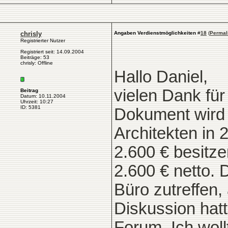
chrisly
Angaben Verdienstmöglichkeiten
#
18
(
Permal
Registrierter Nutzer
Registriert seit: 14.09.2004
Beiträge: 53
chrisly: Offline
Hallo Daniel,
vielen Dank für
Beitrag
Datum: 10.11.2004
Uhrzeit: 10:27
ID: 5381
Dokument wird 
Architekten in 
2.600 € besitz
2.600 € netto. 
Büro zutreffen,
Diskussion hat
Forum. Ich wol