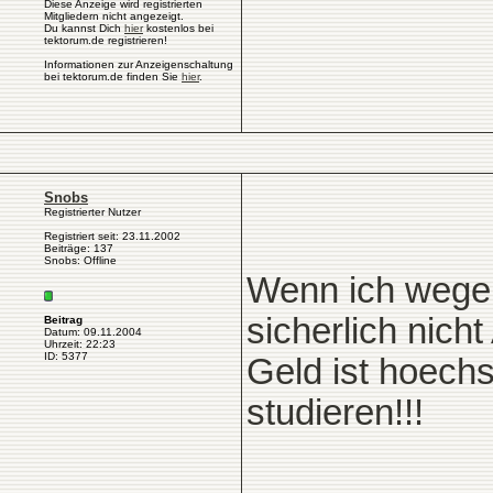
Diese Anzeige wird registrierten
Mitgliedern nicht angezeigt.
Du kannst Dich
hier
kostenlos bei
tektorum.de registrieren!
Informationen zur Anzeigenschaltung
bei tektorum.de finden Sie
hier
.
Snobs
Registrierter Nutzer
Registriert seit: 23.11.2002
Beiträge: 137
Snobs: Offline
Wenn ich wege
sicherlich nicht 
Beitrag
Datum: 09.11.2004
Uhrzeit: 22:23
ID: 5377
Geld ist hoech
studieren!!!