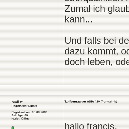
Zumal ich glau
kann...
Und falls bei 
dazu kommt, od
doch leben, od
realist
Tarifvertrag der ASIA
#
20
(
Permalink
)
Registrierter Nutzer
Registriert seit: 03.08.2004
Beiträge: 80
realist: Offline
hallo francis,