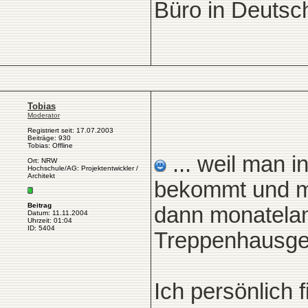
Büro in Deutsch
Tobias
Moderator
Registriert seit: 17.07.2003
Beiträge: 930
Tobias: Offline
... weil man i
Ort: NRW
Hochschule/AG: Projektentwickler /
Architekt
bekommt und me
Beitrag
dann monatela
Datum: 11.11.2004
Uhrzeit: 01:04
ID: 5404
Treppenhausgel
Ich persönlich 