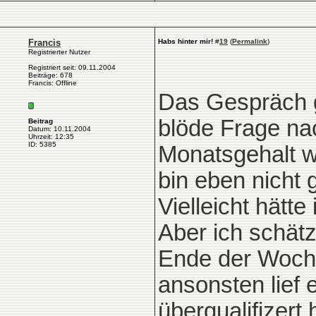
Francis
Habs hinter mir!
#
19
(
Permalink
)
Registrierter Nutzer
Registriert seit: 09.11.2004
Beiträge: 678
Francis: Offline
Das Gespräch gi
blöde Frage na
Beitrag
Datum: 10.11.2004
Uhrzeit: 12:35
ID: 5385
Monatsgehalt w
bin eben nicht 
Vielleicht hätt
Aber ich schätz
Ende der Woche
ansonsten lief 
überqualifizert h