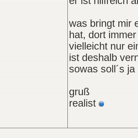
er ist hilfreich a
was bringt mir e
hat, dort imme
vielleicht nur e
ist deshalb ve
sowas soll´s ja
gruß
realist