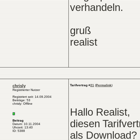
verhandeln.
gruß
realist
chrisly
Tarifvertrag
#
21
(
Permalink
)
Registrierter Nutzer
Registriert seit: 14.09.2004
Beiträge: 53
chrisly: Offline
Hallo Realist,
diesen Tarifver
Beitrag
Datum: 10.11.2004
Uhrzeit: 13:40
ID: 5388
als Download? 