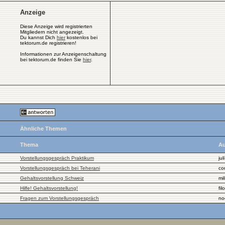
Anzeige
Diese Anzeige wird registrierten
Mitgliedern nicht angezeigt.
Du kannst Dich
hier
kostenlos bei
tektorum.de registrieren!
Informationen zur Anzeigenschaltung
bei tektorum.de finden Sie
hier
.
Ähnliche Themen
Thema
Au
Vorstellungsgespräch Praktikum
jul
Vorstellungsgespräch bei Teherani
co
Gehaltsvorstellung Schweiz
mil
Hilfe! Gehaltsvorstellung!
filo
Fragen zum Vorstellungsgespräch
no