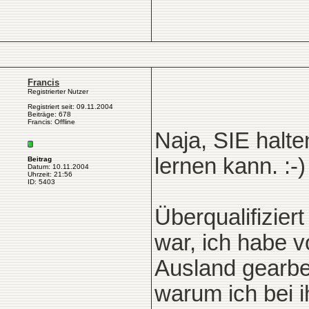
Francis
Registrierter Nutzer
Registriert seit: 09.11.2004
Beiträge: 678
Francis: Offline
Naja, SIE halte
lernen kann. :-)
Beitrag
Datum: 10.11.2004
Uhrzeit: 21:56
ID: 5403
Überqualifizier
war, ich habe v
Ausland gearbe
warum ich bei i