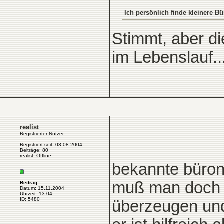
Ich persönlich finde kleinere 
Stimmt, aber d
im Lebenslauf..
realist
Registrierter Nutzer
Registriert seit: 03.08.2004
Beiträge: 80
realist: Offline
bekannte bürona
muß man doch m
Beitrag
Datum: 15.11.2004
Uhrzeit: 13:04
ID: 5480
überzeugen und