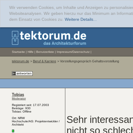
Wir verwenden Cookies, um Inhalte und Anzeigen zu personalisier
Websiteanalysen. Wir geben hierzu nur das Minimum an Informati
dem Einsatz von Cookies zu.
Weitere Details...
Startseite
|
Hilfe
|
Benutzerliste
|
Impressum/Datenschutz
|
tektorum.de
>
Beruf & Karriere
> Vorstellungsgespräch Gehaltsvorstellung
Tobias
Moderator
Registriert seit: 17.07.2003
Beiträge: 930
Tobias: Offline
Sehr interessan
Ort: NRW
Hochschule/AG: Projektentwickler /
Architekt
nicht so schlech