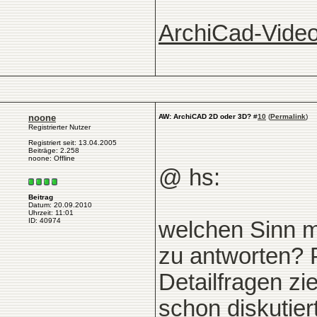
ArchiCad-Video
noone
AW: ArchiCAD 2D oder 3D?
#
10
(
Permalink
)
Registrierter Nutzer
Registriert seit: 13.04.2005
Beiträge: 2.258
noone: Offline
@ hs:
Beitrag
Datum: 20.09.2010
Uhrzeit: 11:01
ID: 40974
welchen Sinn m
zu antworten? P
Detailfragen zi
schon diskutier