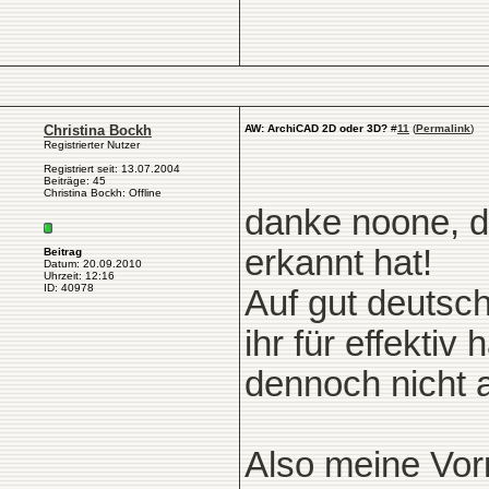
Christina Bockh
AW: ArchiCAD 2D oder 3D?
#
11
(
Permalink
)
Registrierter Nutzer
Registriert seit: 13.07.2004
Beiträge: 45
Christina Bockh: Offline
danke noone, de
erkannt hat!
Beitrag
Datum: 20.09.2010
Uhrzeit: 12:16
ID: 40978
Auf gut deutsch
ihr für effektiv
dennoch nicht 
Also meine Vor