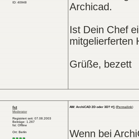
ID: 40948
Archicad.
Ist Dein Chef e
mitgelierferten
Grüße, bezett
fst
AW: ArchiCAD 2D oder 3D?
#
5
(
Permalink
)
Moderator
Registriert seit: 07.08.2003
Beiträge: 1.267
fst: Offline
Wenn bei Archi
Ort: Berlin