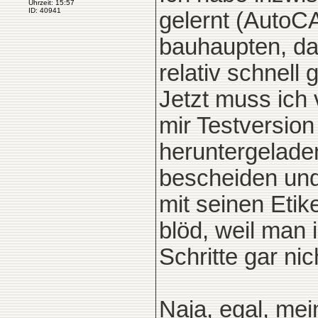
Uhrzeit: 15:57
ID: 40941
gelernt (AutoC
bauhaupten, da
relativ schnell 
Jetzt muss ich
mir Testversio
heruntergeladen
bescheiden und 
mit seinen Etik
blöd, weil man 
Schritte gar ni
Naja, egal, mei