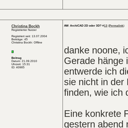
Christina Bockh
AW: ArchiCAD 2D oder 3D?
#
13
(
Permalink
)
Registrierter Nutzer
Registriert seit: 13.07.2004
Beiträge: 45
Christina Bockh: Offline
danke noone, i
Gerade hänge i
Beitrag
Datum: 21.09.2010
Uhrzeit: 15:31
ID: 40985
entwerde ich di
sie nicht in der
finden, wie ich
Eine konkrete F
gestern abend 