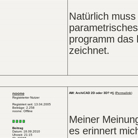
Natürlich muss 
parametrisches
programm das le
zeichnet.
noone
AW: ArchiCAD 2D oder 3D?
#
6
(
Permalink
)
Registrierter Nutzer
Registriert seit: 13.04.2005
Beiträge: 2.258
noone: Offline
Meiner Meinung 
es erinnert mi
Beitrag
Datum: 18.09.2010
Uhrzeit: 21:15