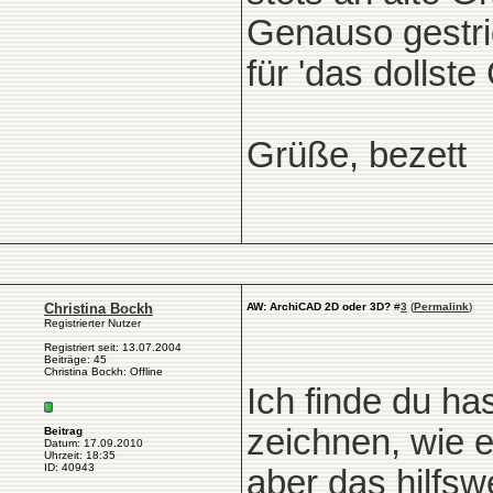
Genauso gestrig
für 'das dollst
Grüße, bezett
Christina Bockh
AW: ArchiCAD 2D oder 3D?
#
3
(
Permalink
)
Registrierter Nutzer
Registriert seit: 13.07.2004
Beiträge: 45
Christina Bockh: Offline
Ich finde du ha
zeichnen, wie e
Beitrag
Datum: 17.09.2010
Uhrzeit: 18:35
ID: 40943
aber das hilfs