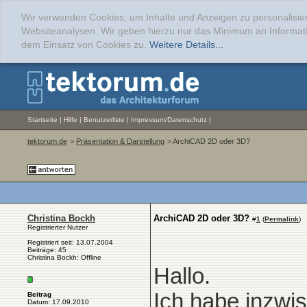
Wir verwenden Cookies, um Inhalte und Anzeigen zu personalisier
Websiteanalysen. Wir geben hierzu nur das Minimum an Informati
dem Einsatz von Cookies zu.
Weitere Details...
Startseite
|
Hilfe
|
Benutzerliste
|
Impressum/Datenschutz
|
tektorum.de
>
Präsentation & Darstellung
> ArchiCAD 2D oder 3D?
Christina Bockh
ArchiCAD 2D oder 3D?
#
1
(
Permalink
)
Registrierter Nutzer
Registriert seit: 13.07.2004
Beiträge: 45
Christina Bockh: Offline
Hallo.
Ich habe inzw
Beitrag
Datum: 17.09.2010