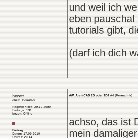
und weil ich w
eben pauschal 
tutorials gibt,
(darf ich dich 
bezett
AW: ArchiCAD 2D oder 3D?
#
4
(
Permalink
)
ehem. Benutzer
Registriert seit: 29.12.2009
Beiträge: 131
bezett: Offline
achso, das ist 
mein damaliger
Beitrag
Datum: 17.09.2010
Uhrzeit: 20:44