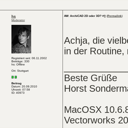
hs
AW: ArchiCAD 2D oder 3D?
#
9
(
Permalink
)
Moderator
Achja, die vielb
in der Routine,
Registriert seit: 06.11.2002
Beiträge: 330
____________
hs: Offline
Ort: Stuttgart
Beste Grüße
Beitrag
Horst Sonderm
Datum: 20.09.2010
Uhrzeit: 07:58
ID: 40973
MacOSX 10.6.8
Vectorworks 2