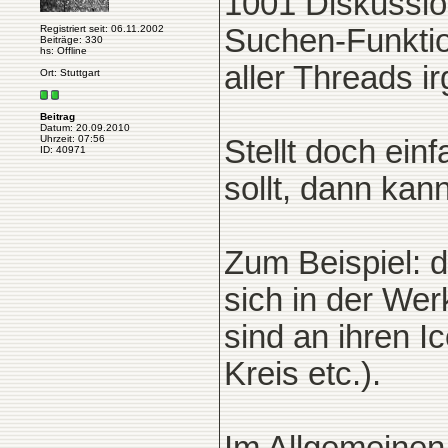
1001 Diskussio
Registriert seit: 06.11.2002
Suchen-Funktio
Beiträge: 330
hs: Offline
aller Threads ir
Ort: Stuttgart
Beitrag
Datum: 20.09.2010
Uhrzeit: 07:56
Stellt doch ein
ID: 40971
sollt, dann kan
Zum Beispiel: 
sich in der We
sind an ihren Ic
Kreis etc.).