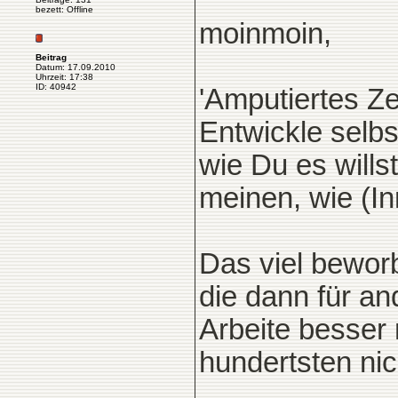
bezett: Offline
moinmoin,
Beitrag
Datum: 17.09.2010
Uhrzeit: 17:38
ID: 40942
'Amputiertes Ze
Entwickle sel
wie Du es wills
meinen, wie (In
Das viel beworb
die dann für an
Arbeite besser
hundertsten ni