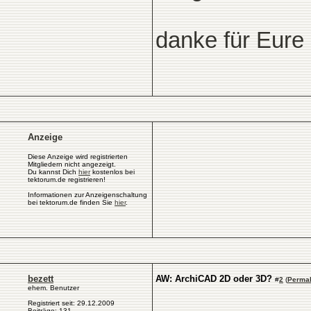
danke für Eure
Anzeige
Diese Anzeige wird registrierten
Mitgliedern nicht angezeigt.
Du kannst Dich
hier
kostenlos bei
tektorum.de registrieren!
Informationen zur Anzeigenschaltung
bei tektorum.de finden Sie
hier
.
bezett
AW: ArchiCAD 2D oder 3D?
#
2
(
Permal
ehem. Benutzer
Registriert seit: 29.12.2009
Beiträge: 131