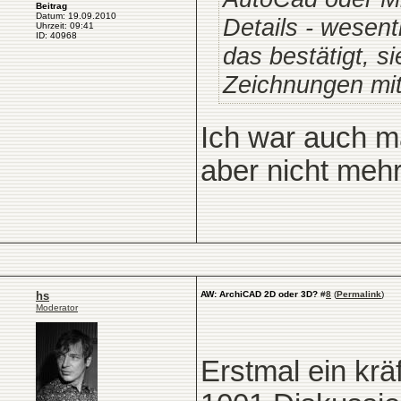
Beitrag
Datum: 19.09.2010
Details - wesent
Uhrzeit: 09:41
ID: 40968
das bestätigt, s
Zeichnungen mit
Ich war auch ma
aber nicht meh
hs
AW: ArchiCAD 2D oder 3D?
#
8
(
Permalink
)
Moderator
Erstmal ein krä