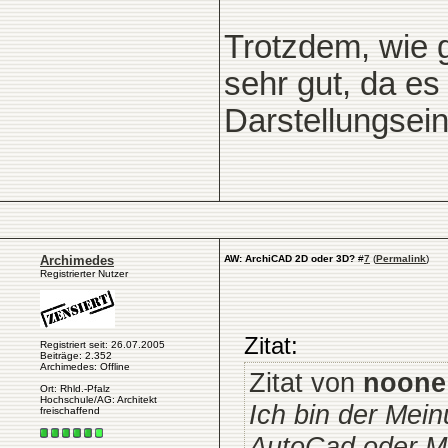
Trotzdem, wie g
sehr gut, da es
Darstellungsein
Archimedes
AW: ArchiCAD 2D oder 3D?
#
7
(
Permalink
)
Registrierter Nutzer
Zitat:
Registriert seit: 26.07.2005
Beiträge: 2.352
Archimedes: Offline
Zitat von
noone
Ort: Rhld.-Pfalz
Hochschule/AG: Architekt
Ich bin der Mei
freischaffend
AutoCad oder Mi