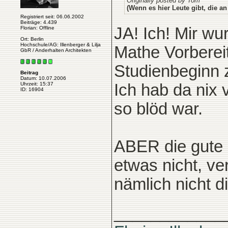
Originally posted by Tom
(Wenn es hier Leute gibt, die an
Registriert seit: 06.06.2002
Beiträge: 4.439
JA! Ich! Mir w
Florian: Offline
Ort: Berlin
Hochschule/AG: Illenberger & Lilja
Mathe Vorberei
GbR / Anderhalten Architekten
Studienbeginn 
Beitrag
Datum: 10.07.2006
Ich hab da nix 
Uhrzeit: 15:37
ID: 16904
so blöd war.
ABER die gute 
etwas nicht, ve
nämlich nicht d
____________