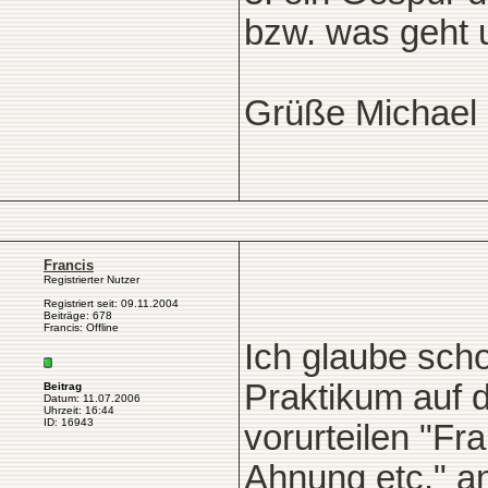
bzw. was geht u
Grüße Michael
Francis
Registrierter Nutzer
Registriert seit: 09.11.2004
Beiträge: 678
Francis: Offline
Ich glaube scho
Praktikum auf 
Beitrag
Datum: 11.07.2006
Uhrzeit: 16:44
ID: 16943
vorurteilen "Fr
Ahnung etc." an