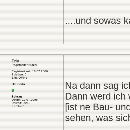
....und sowas 
Erin
Registrierter Nutzer
Registriert seit: 10.07.2006
Beiträge: 5
Erin: Offline
Na dann sag ic
Ort: Berlin
Dann werd ich 
Beitrag
Datum: 12.07.2006
Uhrzeit: 00:13
[ist ne Bau- un
ID: 16961
sehen, was sic