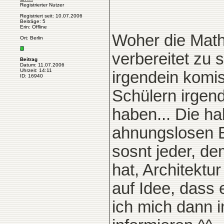
Registrierter Nutzer
Registriert seit: 10.07.2006
Beiträge: 5
Erin: Offline
Woher die Mat
Ort: Berlin
verbereitet zu 
Beitrag
Datum: 11.07.2006
Uhrzeit: 14:11
irgendein komis
ID: 16940
Schülern irgen
haben... Die ha
ahnungslosen B
sosnt jeder, d
hat, Architektu
auf Idee, dass 
ich mich dann 