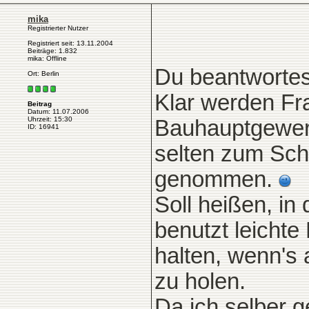
mika
Registrierter Nutzer
Registriert seit: 13.11.2004
Beiträge: 1.832
mika: Offline
Du beantwortest
Ort: Berlin
Klar werden F
Beitrag
Datum: 11.07.2006
Uhrzeit: 15:30
Bauhauptgewer
ID: 16941
selten zum Sch
genommen.
Soll heißen, in
benutzt leichte
halten, wenn's
zu holen.
Da ich selber 