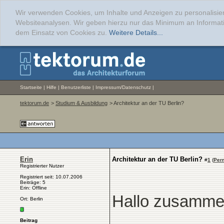
Wir verwenden Cookies, um Inhalte und Anzeigen zu personalisier
Websiteanalysen. Wir geben hierzu nur das Minimum an Informati
dem Einsatz von Cookies zu.
Weitere Details...
Startseite
|
Hilfe
|
Benutzerliste
|
Impressum/Datenschutz
|
tektorum.de
>
Studium & Ausbildung
> Architektur an der TU Berlin?
Erin
Architektur an der TU Berlin?
#
1
(
Per
Registrierter Nutzer
Registriert seit: 10.07.2006
Beiträge: 5
Erin: Offline
Hallo zusamme
Ort: Berlin
Beitrag