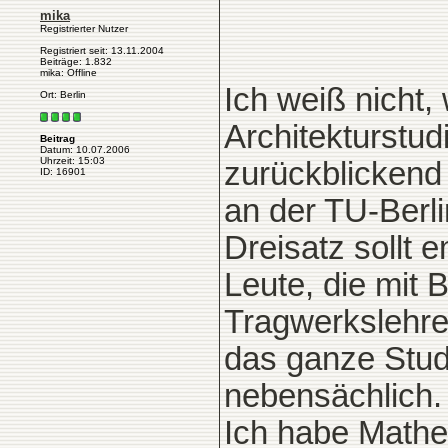
mika
Registrierter Nutzer
Registriert seit: 13.11.2004
Beiträge: 1.832
mika: Offline
Ich weiß nicht,
Ort: Berlin
Architekturstu
Beitrag
Datum: 10.07.2006
Uhrzeit: 15:03
zurückblickend
ID: 16901
an der TU-Berli
Dreisatz sollt 
Leute, die mit 
Tragwerkslehre
das ganze Studi
nebensächlich. 
Ich habe Mathe