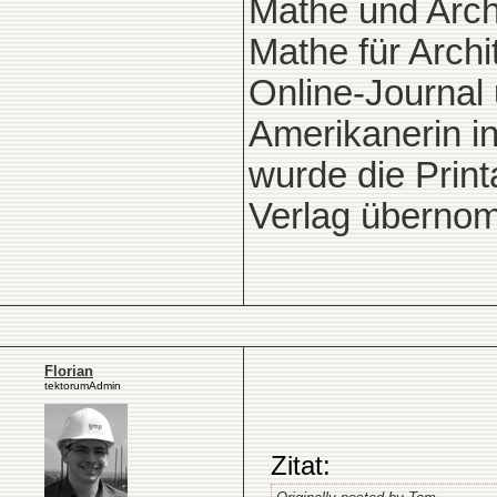
Mathe und Archi
Mathe für Archi
Online-Journal 
Amerikanerin in
wurde die Prin
Verlag überno
Florian
tektorumAdmin
Zitat: