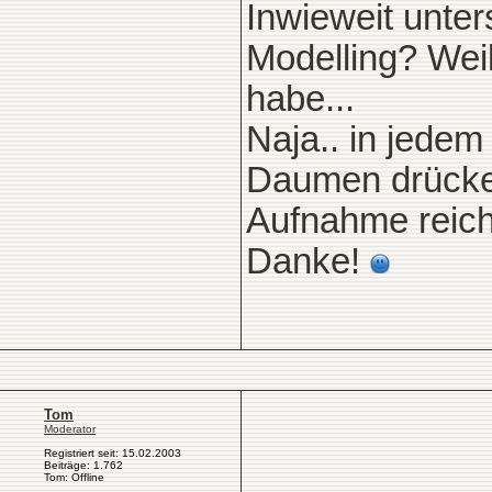
Inwieweit unte
Modelling? Wei
habe...
Naja.. in jedem
Daumen drücken
Aufnahme reic
Danke!
Tom
Moderator
Registriert seit: 15.02.2003
Beiträge: 1.762
Tom: Offline