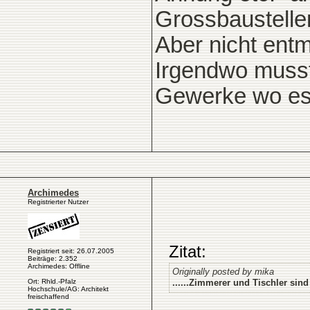
Grossbaustelle
Aber nicht entm
Irgendwo musst
Gewerke wo es e
Archimedes
Registrierter Nutzer
Zitat:
Registriert seit: 26.07.2005
Beiträge: 2.352
Archimedes: Offline
Originally posted by mika
......Zimmerer und Tischler sin
Ort: Rhld.-Pfalz
Hochschule/AG: Architekt
freischaffend