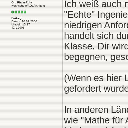
Ich weiß auch 
Ort: Rhein-Ruhr
Hochschule/AG: Architekt
"Echte" Ingeni
Beitrag
Datum: 10.07.2006
niedrigen Anfor
Uhrzeit: 15:27
ID: 16903
handelt sich du
Klasse. Dir wir
begegnen, ges
(Wenn es hier L
gefordert wurde
In anderen Länd
wie "Mathe für 