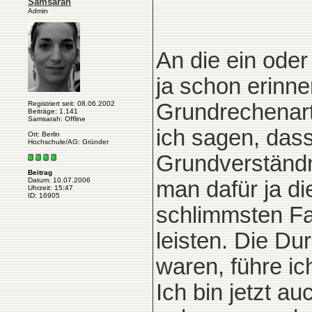
Samsarah
Admin
An die ein ode
ja schon erinn
Registriert seit: 08.06.2002
Grundrechenart
Beiträge: 1.141
Samsarah: Offline
ich sagen, dass
Ort: Berlin
Hochschule/AG: Gründer
Grundverständn
Beitrag
Datum: 10.07.2006
man dafür ja d
Uhrzeit: 15:47
ID: 16905
schlimmsten Fa
leisten. Die Dur
waren, führe ic
Ich bin jetzt au