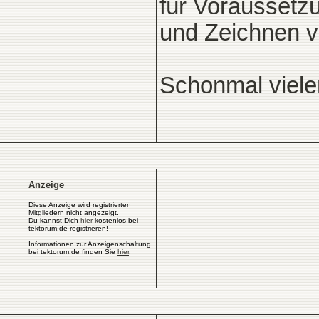
für Voraussetz
und Zeichnen v
Schonmal viel
Anzeige
Diese Anzeige wird registrierten
Mitgliedern nicht angezeigt.
Du kannst Dich
hier
kostenlos bei
tektorum.de registrieren!
Informationen zur Anzeigenschaltung
bei tektorum.de finden Sie
hier
.