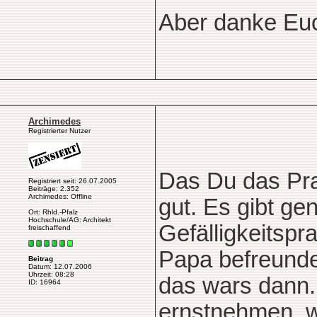
Aber danke Eu
Archimedes
Registrierter Nutzer
Das Du das Prak
Registriert seit: 26.07.2005
Beiträge: 2.352
Archimedes: Offline
gut. Es gibt ge
Ort: Rhld.-Pfalz
Hochschule/AG: Architekt
Gefälligkeitsp
freischaffend
Papa befreunde
Beitrag
Datum: 12.07.2006
Uhrzeit: 08:28
das wars dann.
ID: 16964
ernstnehmen, we