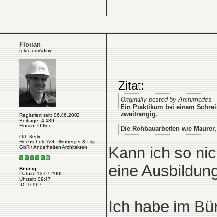
Florian
tektorumAdmin
Zitat:
Originally posted by Archimedes
Ein Praktikum bei einem Schreine
zweitrangig.
Registriert seit: 06.06.2002
Beiträge: 4.439
Florian: Offline
Die Rohbauarbeiten wie Maurer,
Ort: Berlin
Hochschule/AG: Illenberger & Lilja
GbR / Anderhalten Architekten
Kann ich so ni
eine Ausbildung 
Beitrag
Datum: 12.07.2006
Uhrzeit: 09:47
ID: 16967
Ich habe im Bü