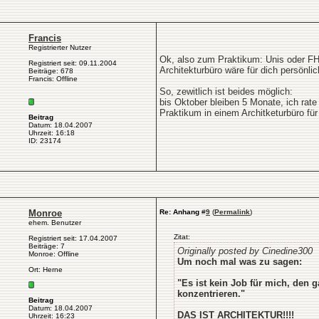
Francis
Registrierter Nutzer
Ok, also zum Praktikum: Unis oder FHs
Registriert seit: 09.11.2004
Architekturbüro wäre für dich persönl
Beiträge: 678
Francis: Offline
So, zewitlich ist beides möglich:
bis Oktober bleiben 5 Monate, ich ra
Praktikum in einem Architketurbüro für
Beitrag
Datum: 18.04.2007
Uhrzeit: 16:18
ID: 23174
Monroe
Re: Anhang
#
9
(
Permalink
)
ehem. Benutzer
Zitat:
Registriert seit: 17.04.2007
Beiträge: 7
Originally posted by Cinedine300
Monroe: Offline
Um noch mal was zu sagen:
Ort: Herne
"Es ist kein Job für mich, den
konzentrieren."
Beitrag
Datum: 18.04.2007
DAS IST ARCHITEKTUR!!!!
Uhrzeit: 16:23