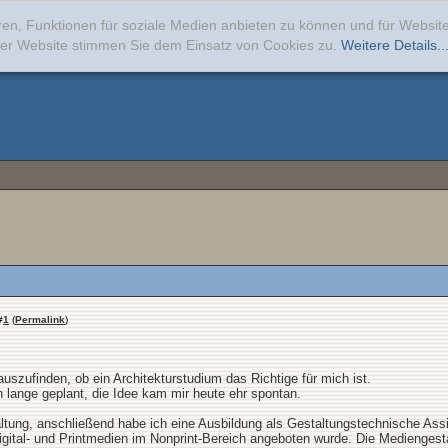
ren, Funktionen für soziale Medien anbieten zu können und für Websi
erer Website stimmen Sie dem Einsatz von Cookies zu.
Weitere Details..
#
1
(
Permalink
)
szufinden, ob ein Architekturstudium das Richtige für mich ist.
on lange geplant, die Idee kam mir heute ehr spontan.
tung, anschließend habe ich eine Ausbildung als Gestaltungstechnische Assist
Digital- und Printmedien im Nonprint-Bereich angeboten wurde. Die Mediengest