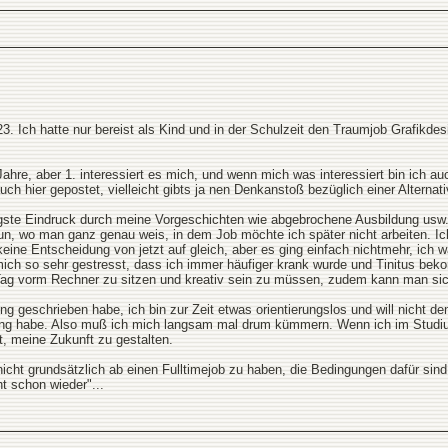
d 23. Ich hatte nur bereist als Kind und in der Schulzeit den Traumjob Grafik
hre, aber 1. interessiert es mich, und wenn mich was interessiert bin ich auch
 hier gepostet, vielleicht gibts ja nen Denkanstoß bezüglich einer Alternati
bigste Eindruck durch meine Vorgeschichten wie abgebrochene Ausbildung usw.
tun, wo man ganz genau weis, in dem Job möchte ich später nicht arbeiten. I
ine Entscheidung von jetzt auf gleich, aber es ging einfach nichtmehr, ich w
mich so sehr gestresst, dass ich immer häufiger krank wurde und Tinitus be
Tag vorm Rechner zu sitzen und kreativ sein zu müssen, zudem kann man sich
ng geschrieben habe, ich bin zur Zeit etwas orientierungslos und will nicht 
dung habe. Also muß ich mich langsam mal drum kümmern. Wenn ich im Studi
it, meine Zukunft zu gestalten.
icht grundsätzlich ab einen Fulltimejob zu haben, die Bedingungen dafür si
t schon wieder"...