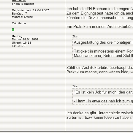
ehem. Benutzer
Ich hab die FH Bochum in die engere W
Registriert seit: 17.04.2007
Zu dem Eignungstest hätte ich da auc
Beiträge: 7
Monroe: Offline
könnten die für Zeichnerische Leistun
Ort: Herne
Ein Praktikum in einem Architekturbür
Beitrag
Zitat:
Datum: 18.04.2007
Ausgestaltung des dreimonatigen 
Uhrzeit: 16:13
ID: 23173
Tätigkeit in mindestens einem Ro
Mauerwerksbau, Beton- und Stahlb
Zählt ein Architekturbüro überhaupt da
Praktikum mache, dann wär es blöd, we
Zitat:
"Es ist kein Job für mich, den ga
- Hmm, in etwa das hab ich zum g
Ich denke es gibt Unterschiede zwisch
zu tun ist, bzw. keine Ideen zu haben.