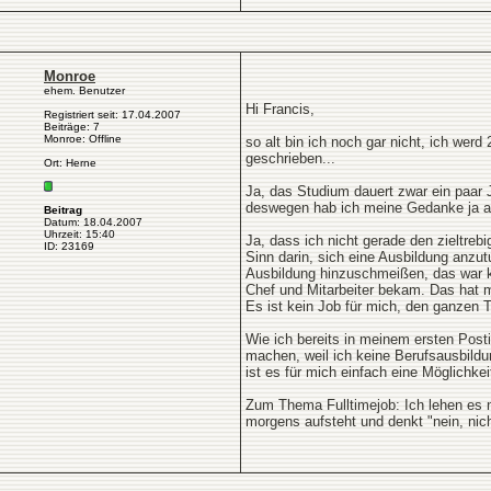
Monroe
ehem. Benutzer
Hi Francis,
Registriert seit: 17.04.2007
Beiträge: 7
Monroe: Offline
so alt bin ich noch gar nicht, ich wer
geschrieben...
Ort: Herne
Ja, das Studium dauert zwar ein paar Ja
deswegen hab ich meine Gedanke ja auch
Beitrag
Datum: 18.04.2007
Uhrzeit: 15:40
Ja, dass ich nicht gerade den zieltre
ID: 23169
Sinn darin, sich eine Ausbildung anzu
Ausbildung hinzuschmeißen, das war ke
Chef und Mitarbeiter bekam. Das hat 
Es ist kein Job für mich, den ganzen 
Wie ich bereits in meinem ersten Posti
machen, weil ich keine Berufsausbil
ist es für mich einfach eine Möglichke
Zum Thema Fulltimejob: Ich lehen es n
morgens aufsteht und denkt "nein, nich