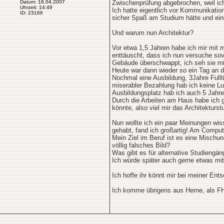
Datum: 18.04.2007
Zwischenprüfung abgebrochen, weil ich 
Uhrzeit: 14:49
Ich hatte eigentlich vor Kommunikations
ID: 23166
sicher Spaß am Studium hätte und ein
Und warum nun Architektur?
Vor etwa 1,5 Jahren habe ich mir mit
enttäuscht, dass ich nun versuche so
Gebäude überschwappt, ich seh sie mir
Heute war dann wieder so ein Tag an d
Nochmal eine Ausbildung, 3Jahre Fullt
miserabler Bezahlung hab ich keine L
Ausbildungsplatz hab ich auch 5 Jahre
Durch die Arbeiten am Haus habe ich g
könnte, also viel mir das Architekturst
Nun wollte ich ein paar Meinungen wis
gehabt, fand ich großartig! Am Comput
Mein Ziel im Beruf ist es eine Mischun
völlig falsches Bild?
Was gibt es für alternative Studiengä
Ich würde später auch gerne etwas m
Ich hoffe ihr könnt mir bei meiner Ents
Ich komme übrigens aus Herne, als F