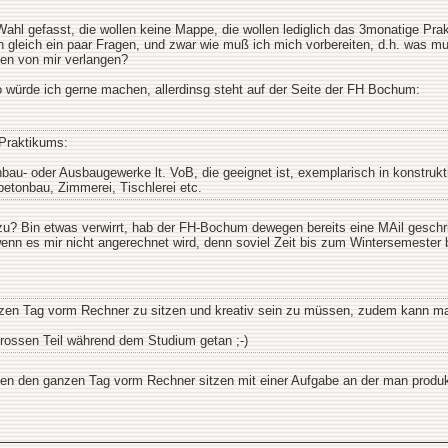
ahl gefasst, die wollen keine Mappe, die wollen lediglich das 3monatige Pra
h gleich ein paar Fragen, und zwar wie muß ich mich vorbereiten, d.h. was
gen von mir verlangen?
o würde ich gerne machen, allerdinsg steht auf der Seite der FH Bochum:
Praktikums:
hbau- oder Ausbaugewerke lt. VoB, die geeignet ist, exemplarisch in konst
etonbau, Zimmerei, Tischlerei etc.
zu? Bin etwas verwirrt, hab der FH-Bochum dewegen bereits eine MAil geschrie
nn es mir nicht angerechnet wird, denn soviel Zeit bis zum Wintersemester bl
nzen Tag vorm Rechner zu sitzen und kreativ sein zu müssen, zudem kann man
rossen Teil während dem Studium getan ;-)
en den ganzen Tag vorm Rechner sitzen mit einer Aufgabe an der man produkt