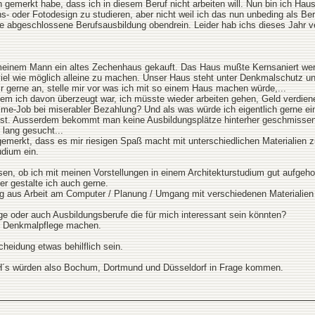
gemerkt habe, dass ich in diesem Beruf nicht arbeiten will. Nun bin ich Haus
- oder Fotodesign zu studieren, aber nicht weil ich das nun unbeding als Beruf
e abgeschlossene Berufsausbildung obendrein. Leider hab ichs dieses Jahr v
 meinem Mann ein altes Zechenhaus gekauft. Das Haus mußte Kernsaniert wer
viel wie möglich alleine zu machen. Unser Haus steht unter Denkmalschutz u
 gerne an, stelle mir vor was ich mit so einem Haus machen würde,...
em ich davon überzeugt war, ich müsste wieder arbeiten gehen, Geld verdiene
ime-Job bei miserabler Bezahlung? Und als was würde ich eigentlich gerne ei
ust. Ausserdem bekommt man keine Ausbildungsplätze hinterher geschmissen
 lang gesucht...
emerkt, dass es mir riesigen Spaß macht mit unterschiedlichen Materialien 
udium ein.
sen, ob ich mit meinen Vorstellungen in einem Architekturstudium gut aufge
er gestalte ich auch gerne.
g aus Arbeit am Computer / Planung / Umgang mit verschiedenen Materialien zu
nge oder auch Ausbildungsberufe die für mich interessant sein könnten?
it Denkmalpflege machen.
cheidung etwas behilflich sein.
H´s würden also Bochum, Dortmund und Düsseldorf in Frage kommen.