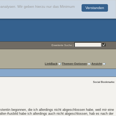
teanalysen. Wir geben hierzu nur das Minimum
Verstanden
.
Erweiterte Suche
|
LinkBack
Themen-Optionen
Ansicht
Social Bookmarks:
entin begonnen, die ich allerdings nicht abgeschlossen habe, weil mir eine
alter-Ausbild habe ich allerdings auch nicht abgeschlossen, hab es nach der