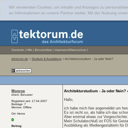
Wir verwenden Cookies, um Inhalte und Anzeigen zu personalisie
an Informationen an unsere Partner weiter. Mit der Nutzung uns
Startseite
|
Hilfe
|
Benutzerliste
|
Impressum/Datenschutz
|
tektorum.de
>
Studium & Ausbildung
> Architekturstudium - Ja oder Nein?
Monroe
Architekturstudium - Ja oder Nein?
ehem. Benutzer
Hallo,
Registriert seit: 17.04.2007
Beiträge: 7
Monroe: Offline
ich habe mich hier angemeldet um herau
Es ist nicht so, als hätte ich das sch
Ort: Herne
Aber erstmal etwas zur Vorgeschichte:
Mein Schulabschluß ist FOS für Gestal
Ausbildung als Mediengestalterin für 
Beitrag