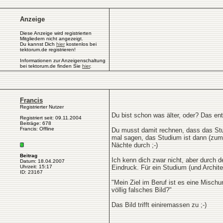
Anzeige
Diese Anzeige wird registrierten
Mitgliedern nicht angezeigt.
Du kannst Dich
hier
kostenlos bei
tektorum.de registrieren!
Informationen zur Anzeigenschaltung
bei tektorum.de finden Sie
hier
.
Francis
Registrierter Nutzer
Du bist schon was älter, oder? Das en
Registriert seit: 09.11.2004
Beiträge: 678
Francis: Offline
Du musst damit rechnen, dass das Stud
mal sagen, das Studium ist dann (zum
Nächte durch ;-)
Beitrag
Ich kenn dich zwar nicht, aber durch
Datum: 18.04.2007
Uhrzeit: 15:17
Eindruck. Für ein Studium (und Archi
ID: 23167
"Mein Ziel im Beruf ist es eine Mischu
völlig falsches Bild?"
Das Bild trifft einiremassen zu ;-)