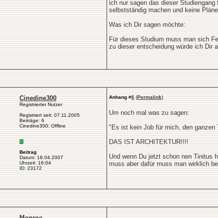
ich nur sagen das dieser Studiengang 
selbstständig machen und keine Pläne
Was ich Dir sagen möchte:
Für dieses Studium muss man sich Fel
zu dieser entscheidung würde ich Dir ab
Cinedine300
Anhang
#
6
(
Permalink
)
Registrierter Nutzer
Um noch mal was zu sagen:
Registriert seit: 07.11.2005
Beiträge: 6
Cinedine300: Offline
"Es ist kein Job für mich, den ganzen
DAS IST ARCHITEKTUR!!!!
Beitrag
Und wenn Du jetzt schon nen Tinitus h
Datum: 18.04.2007
Uhrzeit: 16:04
muss aber dafür muss man wirklich ber
ID: 23172
Monroe