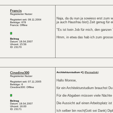
Francis
Registrierter Nutzer
Naja, da du nun ja sowieso erst zum 
Registriert seit: 09.11.2004
ja auch Hausfrau bist) Zeit genug für
Beiträge: 678
Francis: Offline
"Es ist kein Job für mich, den ganzen
Hmm, in etwa das hab ich zum grossen
Beitrag
Datum: 18.04.2007
Uhrzeit: 15:56
ID: 23170
Cinedine300
Architekturstudium
#
5
(
Permalink
)
Registrierter Nutzer
Hallo Monroe,
Registriert seit: 07.11.2005
Beiträge: 6
Cinedine300: Offline
für ein Architekturstudium brauchst D
Für die Abgaben müssen viele Nächte
Beitrag
Die Aussicht auf einen Arbeitsplatz is
Datum: 18.04.2007
Uhrzeit: 16:00
ID: 23171
Ich selber bin noch(Gott sei Dank) D