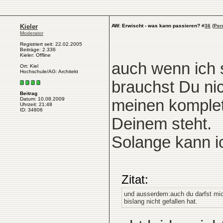
Kieler
AW: Erwischt - was kann passieren?
#
36
(
Per
Moderator
Registriert seit: 22.02.2005
Beiträge: 2.336
Kieler: Offline
auch wenn ich s
Ort: Kiel
Hochschule/AG: Architekt
brauchst Du ni
Beitrag
Datum: 10.08.2009
meinen komplett
Uhrzeit: 21:48
ID: 34806
Deinem steht.
Solange kann i
Zitat:
und ausserdem:auch du darfst mich
bislang nicht gefallen hat.