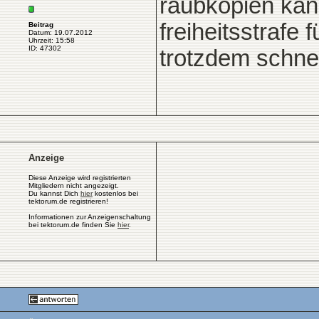
raubkopien kann
freiheitsstrafe 
Beitrag
Datum: 19.07.2012
Uhrzeit: 15:58
ID: 47302
trotzdem schne
Anzeige
Diese Anzeige wird registrierten
Mitgliedern nicht angezeigt.
Du kannst Dich
hier
kostenlos bei
tektorum.de registrieren!
Informationen zur Anzeigenschaltung
bei tektorum.de finden Sie
hier
.