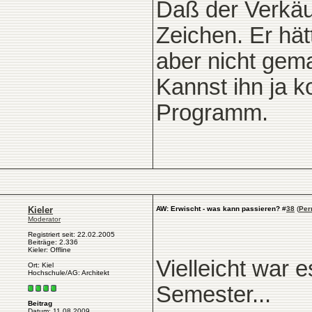
Daß der Verkäuf
Zeichen. Er hät
aber nicht gemac
Kannst ihn ja k
Programm.
Kieler
AW: Erwischt - was kann passieren?
#
38
(
Per
Moderator
Registriert seit: 22.02.2005
Beiträge: 2.336
Kieler: Offline
Vielleicht war 
Ort: Kiel
Hochschule/AG: Architekt
Semester...
Beitrag
Datum: 11.08.2009