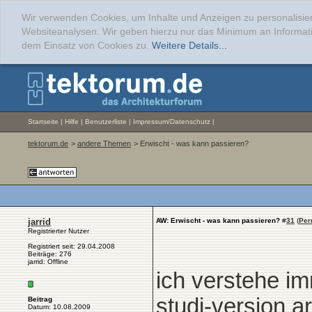
Wir verwenden Cookies, um Inhalte und Anzeigen zu personalisier
Websiteanalysen. Wir geben hierzu nur das Minimum an Informati
dem Einsatz von Cookies zu.
Weitere Details...
Startseite
|
Hilfe
|
Benutzerliste
|
Impressum/Datenschutz
|
tektorum.de
>
andere Themen
> Erwischt - was kann passieren?
jarrid
AW: Erwischt - was kann passieren?
#
31
(
Per
Registrierter Nutzer
Registriert seit: 29.04.2008
Beiträge: 276
jarrid: Offline
ich verstehe im
studi-version a
Beitrag
Datum: 10.08.2009