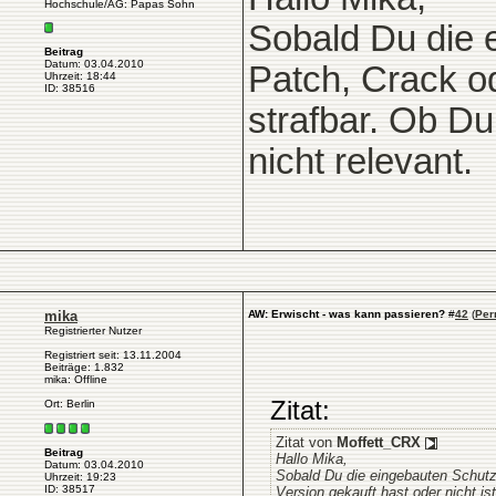
Hochschule/AG: Papas Sohn
Sobald Du die 
Beitrag
Datum: 03.04.2010
Patch, Crack o
Uhrzeit: 18:44
ID: 38516
strafbar. Ob Du
nicht relevant.
mika
AW: Erwischt - was kann passieren?
#
42
(
Per
Registrierter Nutzer
Registriert seit: 13.11.2004
Beiträge: 1.832
mika: Offline
Zitat:
Ort: Berlin
Zitat von
Moffett_CRX
Beitrag
Hallo Mika,
Datum: 03.04.2010
Sobald Du die eingebauten Schutz
Uhrzeit: 19:23
ID: 38517
Version gekauft hast oder nicht ist