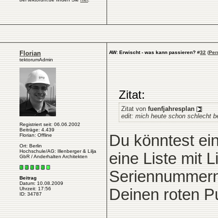
Florian
AW: Erwischt - was kann passieren?
#
32
(
Per
tektorumAdmin
Zitat:
Zitat von
fuenfjahresplan
edit: mich heute schon schlecht b
Registriert seit: 06.06.2002
Beiträge: 4.439
Du könntest ei
Florian: Offline
Ort: Berlin
Hochschule/AG: Illenberger & Lilja
eine Liste mit 
GbR / Anderhalten Architekten
Seriennummern h
Beitrag
Datum: 10.08.2009
Deinen roten Pu
Uhrzeit: 17:56
ID: 34787