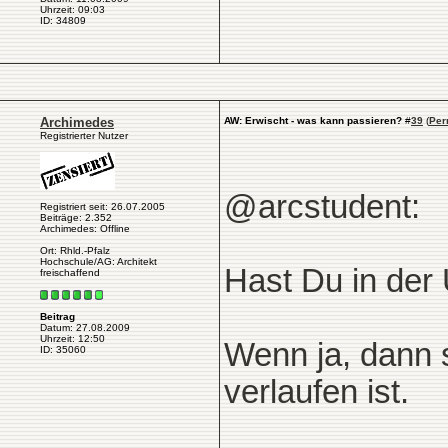
Uhrzeit: 09:03
ID: 34809
Archimedes
AW: Erwischt - was kann passieren?
#
39
(
Per
Registrierter Nutzer
@arcstudent:
Registriert seit: 26.07.2005
Beiträge: 2.352
Archimedes: Offline
Ort: Rhld.-Pfalz
Hochschule/AG: Architekt
Hast Du in der U
freischaffend
Beitrag
Datum: 27.08.2009
Uhrzeit: 12:50
Wenn ja, dann s
ID: 35060
verlaufen ist.