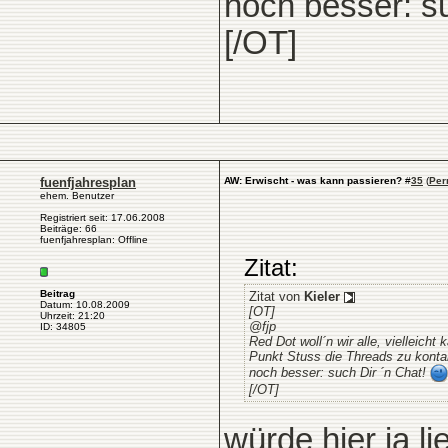
noch besser: s
[/OT]
fuenfjahresplan
AW: Erwischt - was kann passieren?
#
35
(
Per
ehem. Benutzer
Registriert seit: 17.06.2008
Beiträge: 66
fuenfjahresplan: Offline
Zitat:
Beitrag
Zitat von
Kieler
Datum: 10.08.2009
[OT]
Uhrzeit: 21:20
@fjp
ID: 34805
Red Dot woll´n wir alle, vielleich
Punkt Stuss die Threads zu konta
noch besser: such Dir ´n Chat!
[/OT]
würde hier ja l