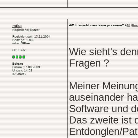
mika
AW: Erwischt - was kann passieren?
#
40
(
Per
Registrierter Nutzer
Registriert seit: 13.11.2004
Beiträge: 1.832
mika: Offline
Wie sieht's den
Ort: Berlin
Fragen ?
Beitrag
Datum: 27.08.2009
Uhrzeit: 14:02
ID: 35062
Meiner Meinung
auseinander hal
Software und d
Das zweite ist
Entdonglen/Pa