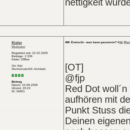
nettigkeit würd
Kieler
AW: Erwischt - was kann passieren?
#
34
(
Per
Moderator
Registriert seit: 22.02.2005
Beiträge: 2.336
Kieler: Offline
[OT]
Ort: Kiel
Hochschule/AG: Architekt
@fjp
Beitrag
Datum: 10.08.2009
Red Dot woll´n 
Uhrzeit: 20:23
ID: 34801
aufhören mit d
Punkt Stuss di
Deinen eigenen