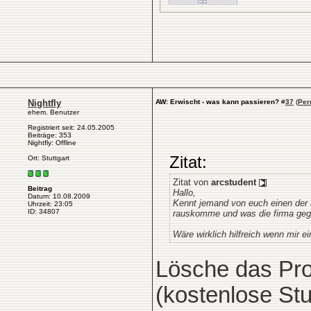
Nightfly
AW: Erwischt - was kann passieren?
#
37
(
Per
ehem. Benutzer
Registriert seit: 24.05.2005
Beiträge: 353
Nightfly: Offline
Zitat:
Ort: Stuttgart
Zitat von
arcstudent
Beitrag
Hallo,
Datum: 10.08.2009
Kennt jemand von euch einen der
Uhrzeit: 23:05
ID: 34807
rauskomme und was die firma ge
Wäre wirklich hilfreich wenn mir e
Lösche das Pro
(kostenlose Stu