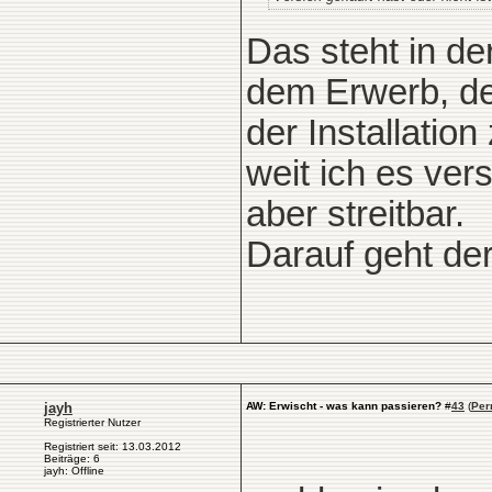
Das steht in d
dem Erwerb, de
der Installatio
weit ich es ver
aber streitbar.
Darauf geht der
jayh
AW: Erwischt - was kann passieren?
#
43
(
Per
Registrierter Nutzer
Registriert seit: 13.03.2012
Beiträge: 6
jayh: Offline