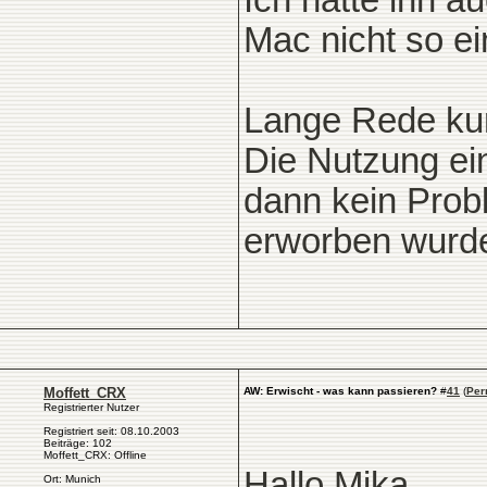
Ich hätte ihn au
Mac nicht so e
Lange Rede kur
Die Nutzung ein
dann kein Prob
erworben wurd
Moffett_CRX
AW: Erwischt - was kann passieren?
#
41
(
Per
Registrierter Nutzer
Registriert seit: 08.10.2003
Beiträge: 102
Moffett_CRX: Offline
Hallo Mika,
Ort: Munich