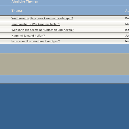
Ähnliche Themen
Thema
Au
Wettbewerbspläne, was kann man verlangen?
Fr
Innenausbau - Wer kann mir helfen?
Ma
Wer kann mir bei meiner Entscheidung helfen?
la
Kann mir jemand helfen?
Je
kann man Illustrator beschleunigen?
ho