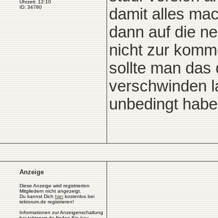
Uhrzeit: 12:10
ID: 34780
damit alles m
dann auf die ne
nicht zur komme
sollte man das 
verschwinden l
unbedingt hab
Anzeige
Diese Anzeige wird registrierten
Mitgliedern nicht angezeigt.
Du kannst Dich
hier
kostenlos bei
tektorum.de registrieren!
Informationen zur Anzeigenschaltung
bei tektorum.de finden Sie
hier
.