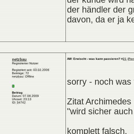
der händler der g
davon, da er ja ke
netzbau
AW: Erwischt - was kann passieren?
#
21
(
Per
Registrierter Nutzer
Registriert seit: 03.02.2006
Beiträge: 72
netzbau: Offline
sorry - noch was
Beitrag
Datum: 07.08.2009
Zitat Archimedes
Uhrzeit: 23:13
ID: 34742
"wird sicher auch 
komplett falsch.