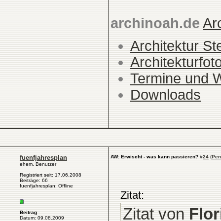
archinoah.de
Ar
Architektur St
Architekturfot
Termine und 
Downloads
fuenfjahresplan
AW: Erwischt - was kann passieren?
#
24
(
Per
ehem. Benutzer
Registriert seit: 17.06.2008
Beiträge: 66
fuenfjahresplan: Offline
Zitat:
Zitat von
Flor
Beitrag
Datum: 09.08.2009