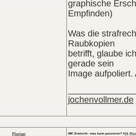
graphische Ersche
Empfinden)
Was die strafrech
Raubkopien
betrifft, glaube i
gerade sein
Image aufpoliert. 
______________
jochenvollmer.de
Florian
AW: Erwischt - was kann passieren?
#
26
(
Per