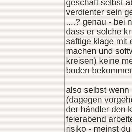
geschäft selbst a
verdienter sein 
....? genau - b
dass er solche k
saftige klage mit
machen und softw
kreisen) keine m
boden bekommen 
also selbst wenn
(dagegen vorgehen
der händler den k
feierabend arbei
risiko - meinst du