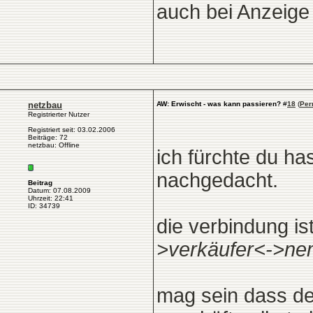
auch bei Anzeige n
netzbau
AW: Erwischt - was kann passieren?
#
18
(
Per
Registrierter Nutzer
Registriert seit: 03.02.2006
Beiträge: 72
netzbau: Offline
ich fürchte du h
nachgedacht.
Beitrag
Datum: 07.08.2009
Uhrzeit: 22:41
ID: 34739
die verbindung is
>verkäufer<->ne
mag sein dass der