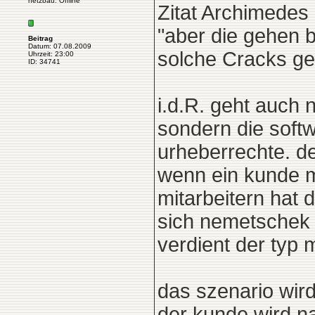
netzbau: Offline
Zitat Archimedes
"aber die gehen 
Beitrag
Datum: 07.08.2009
solche Cracks gel
Uhrzeit: 23:00
ID: 34741
i.d.R. geht auch 
sondern die softw
urheberrechte. de
wenn ein kunde mi
mitarbeitern hat 
sich nemetschek 
verdient der typ 
das szenario wird
der kunde wird n