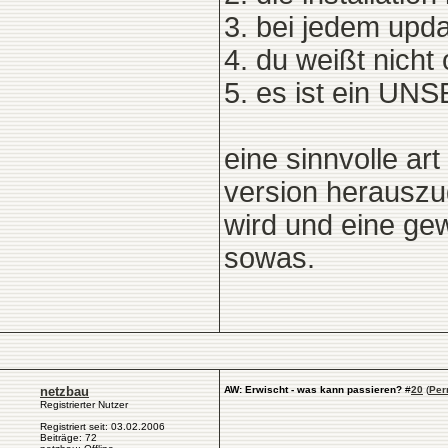
3. bei jedem upd
4. du weißt nicht
5. es ist ein UN
eine sinnvolle ar
version herauszu
wird und eine gew
sowas.
netzbau
AW: Erwischt - was kann passieren?
#
20
(
Per
Registrierter Nutzer
Registriert seit: 03.02.2006
Beiträge: 72