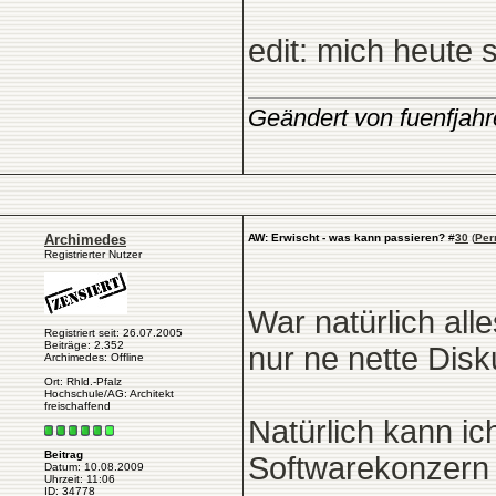
edit: mich heute 
Geändert von fuenfjah
Archimedes
AW: Erwischt - was kann passieren?
#
30
(
Per
Registrierter Nutzer
War natürlich alle
Registriert seit: 26.07.2005
Beiträge: 2.352
nur ne nette Disku
Archimedes: Offline
Ort: Rhld.-Pfalz
Hochschule/AG: Architekt
freischaffend
Natürlich kann i
Beitrag
Softwarekonzern 
Datum: 10.08.2009
Uhrzeit: 11:06
ID: 34778