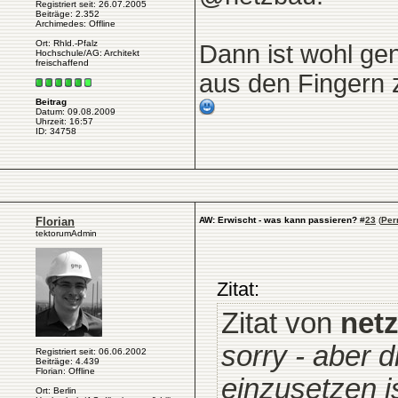
Registriert seit: 26.07.2005
Beiträge: 2.352
Archimedes: Offline
Ort: Rhld.-Pfalz
Dann ist wohl gen
Hochschule/AG: Architekt
freischaffend
aus den Fingern 
Beitrag
Datum: 09.08.2009
Uhrzeit: 16:57
ID: 34758
Florian
AW: Erwischt - was kann passieren?
#
23
(
Per
tektorumAdmin
Zitat:
Zitat von
net
sorry - aber d
Registriert seit: 06.06.2002
Beiträge: 4.439
Florian: Offline
einzusetzen i
Ort: Berlin