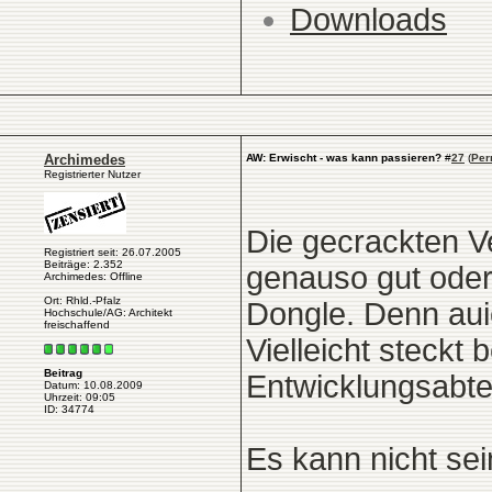
Downloads
Archimedes
AW: Erwischt - was kann passieren?
#
27
(
Per
Registrierter Nutzer
Die gecrackten Ve
Registriert seit: 26.07.2005
Beiträge: 2.352
genauso gut oder
Archimedes: Offline
Ort: Rhld.-Pfalz
Dongle. Denn aui
Hochschule/AG: Architekt
freischaffend
Vielleicht steckt
Beitrag
Entwicklungsabte
Datum: 10.08.2009
Uhrzeit: 09:05
ID: 34774
Es kann nicht sei