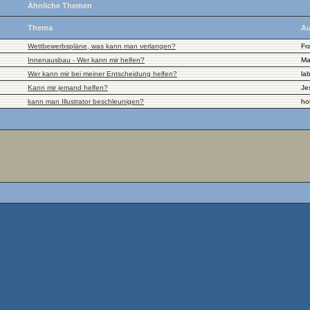
Ähnliche Themen
Thema
Au
Wettbewerbspläne, was kann man verlangen?
Fr
Innenausbau - Wer kann mir helfen?
Ma
Wer kann mir bei meiner Entscheidung helfen?
la
Kann mir jemand helfen?
Je
kann man Illustrator beschleunigen?
ho