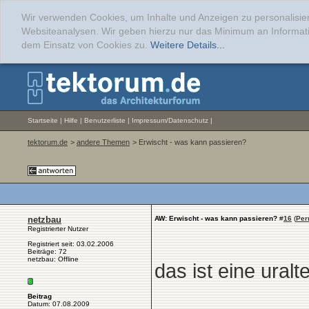
Wir verwenden Cookies, um Inhalte und Anzeigen zu personalisier
Websiteanalysen. Wir geben hierzu nur das Minimum an Informati
dem Einsatz von Cookies zu.
Weitere Details...
Startseite
|
Hilfe
|
Benutzerliste
|
Impressum/Datenschutz
|
tektorum.de
>
andere Themen
> Erwischt - was kann passieren?
netzbau
AW: Erwischt - was kann passieren?
#
16
(
Per
Registrierter Nutzer
Registriert seit: 03.02.2006
Beiträge: 72
netzbau: Offline
das ist eine ural
Beitrag
Datum: 07.08.2009