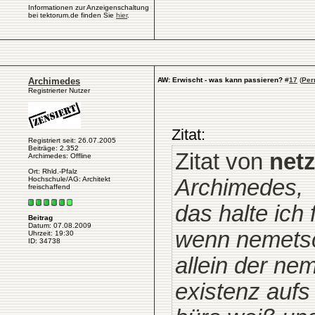
Informationen zur Anzeigenschaltung
bei tektorum.de finden Sie
hier
.
Archimedes
AW: Erwischt - was kann passieren?
#
17
(
Per
Registrierter Nutzer
Zitat:
Registriert seit: 26.07.2005
Beiträge: 2.352
Zitat von
net
Archimedes: Offline
Ort: Rhld.-Pfalz
Hochschule/AG: Architekt
Archimedes,
freischaffend
das halte ich 
Beitrag
Datum: 07.08.2009
wenn nemets
Uhrzeit: 19:30
ID: 34738
allein der ne
existenz aufs 