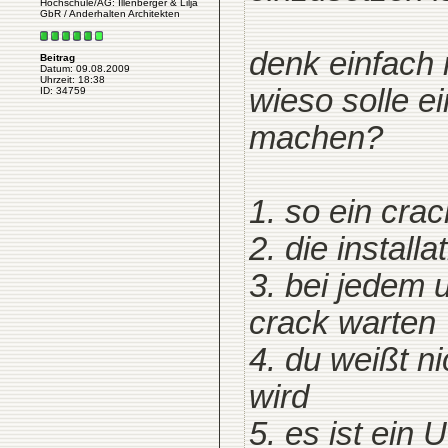
Hochschule/AG: Illenberger & Lilja
GbR / Anderhalten Architekten
denk einfach 
Beitrag
Datum: 09.08.2009
Uhrzeit: 18:38
wieso solle 
ID: 34759
machen?
1. so ein crac
2. die install
3. bei jedem 
crack warten
4. du weißt n
wird
5. es ist ei