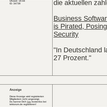
die aktuellen zahl
Uhrzeit: 16:44
ID: 34736
Business Software
is Pirated, Posi
Security
"In Deutschland l
27 Prozent."
Anzeige
Diese Anzeige wird registrierten
Mitgliedern nicht angezeigt.
Du kannst Dich
hier
kostenlos bei
tektorum.de registrieren!