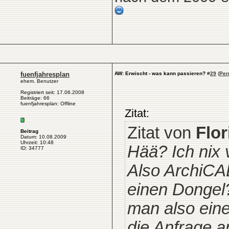
fuenfjahresplan
AW: Erwischt - was kann passieren?
#
29
(
Per
ehem. Benutzer
Registriert seit: 17.06.2008
Beiträge: 66
fuenfjahresplan: Offline
Zitat:
Zitat von
Flor
Beitrag
Datum: 10.08.2009
Uhrzeit: 10:48
Hää? Ich nix 
ID: 34777
Also ArchiCA
einen Dongel?
man also eine
die Anfrage a