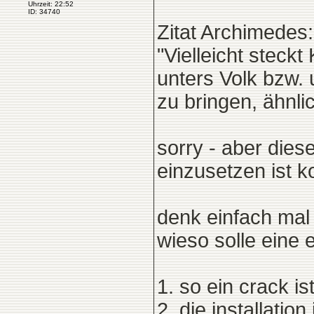
Uhrzeit: 22:52
ID: 34740
Zitat Archimedes:
"Vielleicht steck
unters Volk bzw. 
zu bringen, ähnli
sorry - aber dies
einzusetzen ist 
denk einfach mal
wieso solle eine
1. so ein crack is
2. die installatio