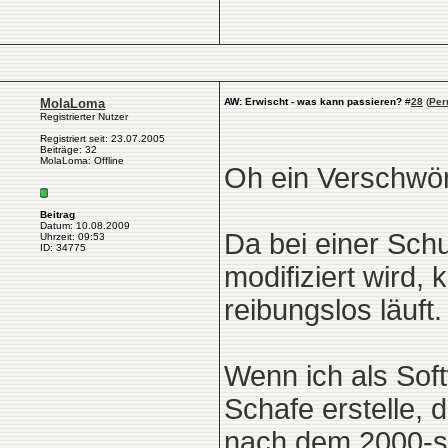
MolaLoma
AW: Erwischt - was kann passieren?
#
28
(
Per
Registrierter Nutzer
Registriert seit: 23.07.2005
Beiträge: 32
MolaLoma: Offline
Oh ein Verschwö
Beitrag
Datum: 10.08.2009
Da bei einer Sch
Uhrzeit: 09:53
ID: 34775
modifiziert wird,
reibungslos läuft.
Wenn ich als Sof
Schafe erstelle, 
nach dem 2000-st