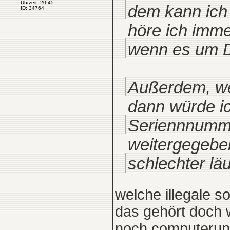
Uhrzeit: 20:45
dem kann ich
ID: 34764
höre ich immer
wenn es um D
Außerdem, we
dann würde i
Seriennnumme
weitergegebe
schlechter läu
welche illegale s
das gehört doch 
noch computerune