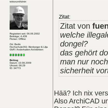
tektorumAdmin
Zitat:
Zitat von
fuen
welche illega
Registriert seit: 06.06.2002
Beiträge: 4.439
Florian: Offline
dongel?
Ort: Berlin
Hochschule/AG: Illenberger & Lilja
GbR / Anderhalten Architekten
das gehört do
man nur noch
Beitrag
Datum: 10.08.2009
Uhrzeit: 06:29
sicherheit vo
ID: 34773
Hää? Ich nix ver
Also ArchiCAD u