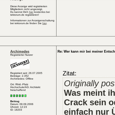
Diese Anzeige wird registrierten
Mitgliedern nicht angezeigt.
Du kannst Dich
hier
kostenlos bei
tektorum.de registrieren!
Informationen zur Anzeigenschaltung
bei tektorum.de finden Sie
hier
.
Archimedes
Re: Wer kann mir bei meiner Entsc
Registrierter Nutzer
Zitat:
Registriert seit: 26.07.2005
Beiträge: 2.352
Archimedes: Offline
Originally pos
Ort: Rhld.-Pfalz
Hochschule/AG: Architekt
Was meint i
freischaffend
Crack sein o
Beitrag
Datum: 09.09.2006
Uhrzeit: 12:23
einfach nur
ID: 18203