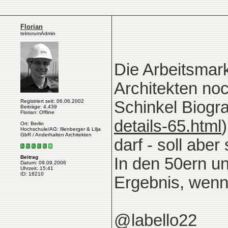
Florian
tektorumAdmin
Die Arbeitsmark
Architekten noc
Registriert seit: 06.06.2002
Schinkel Biogra
Beiträge: 4.439
Florian: Offline
details-65.html
Ort: Berlin
Hochschule/AG: Illenberger & Lilja
GbR / Anderhalten Architekten
darf - soll aber
Beitrag
In den 50ern un
Datum: 09.09.2006
Uhrzeit: 15:41
ID: 18210
Ergebnis, wenn 
@labello22