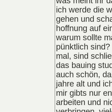
was meint ihr 
ich werde die 
gehen und scha
hoffnung auf ei
warum sollte m
pünktlich sind
mal, sind schli
das bauing stu
auch schön, dau
jahre alt und i
mir gibts nur 
arbeiten und ni
verbringen. vie