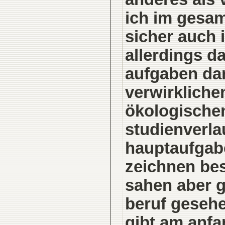
ich im gesam
sicher auch 
allerdings d
aufgaben dar
verwirklichen
ökologische
studienverla
hauptaufgabe
zeichnen be
sahen aber g
beruf gesehen
gibt am anfa