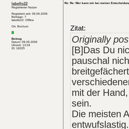
labello22
Re: Re: Wer kann mir bei meiner Entscheidun
Registrierter Nutzer
Registriert seit: 09.09.2006
Beiträge: 7
labello22: Offline
Zitat:
Ort: Bochum
Originally po
Beitrag
Datum: 09.09.2006
Uhrzeit: 13:04
[B]Das Du nic
ID: 18205
pauschal nich
breitgefächer
verschiedene
mit der Hand,
sein.
Die meisten A
entwufslastig.