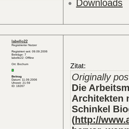
Downloads
labello22
Registrierter Nutzer
Registriert seit: 09.09.2006
Beiträge: 7
labello22: Offline
Zitat:
Ort: Bochum
Originally pos
Beitrag
Datum: 11.09.2006
Uhrzeit: 21:59
Die Arbeitsm
ID: 18267
Architekten 
Schinkel Bio
(
http://www.a