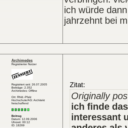
ich würde dann 
jahrzehnt bei m
Archimedes
Registrierter Nutzer
Zitat:
Registriert seit: 26.07.2005
Beiträge: 2.352
Archimedes: Offline
Originally pos
Ort: Rhld.-Pfalz
Hochschule/AG: Architekt
ich finde da
freischaffend
interessant 
Beitrag
Datum: 12.09.2006
Uhrzeit: 00:12
anderes als v
ID: 18269