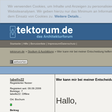
Wir verwenden Cookies, um Inhalte und Anzeigen zu personalisier
Websiteanalysen. Wir geben hierzu nur das Minimum an Informati
dem Einsatz von Cookies zu.
Weitere Details...
Startseite
|
Hilfe
|
Benutzerliste
|
Impressum/Datenschutz
|
tektorum.de
>
Studium & Ausbildung
> Wer kann mir bei meiner Entscheidung helfen
labello22
Wer kann mir bei meiner Entscheid
Registrierter Nutzer
Registriert seit: 09.09.2006
Beiträge: 7
labello22: Offline
Hallo,
Ort: Bochum
Beitrag