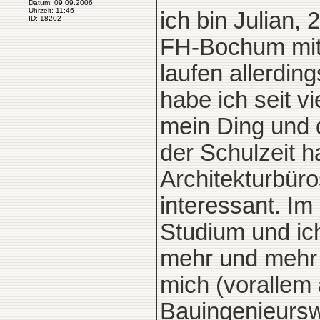
Datum: 09.09.2006
Uhrzeit: 11:46
ich bin Julian,
ID: 18202
FH-Bochum mit
laufen allerdi
habe ich seit v
mein Ding und 
der Schulzeit h
Architekturbür
interessant. Im
Studium und ic
mehr und mehr 
mich (vorallem
Bauingenieursw