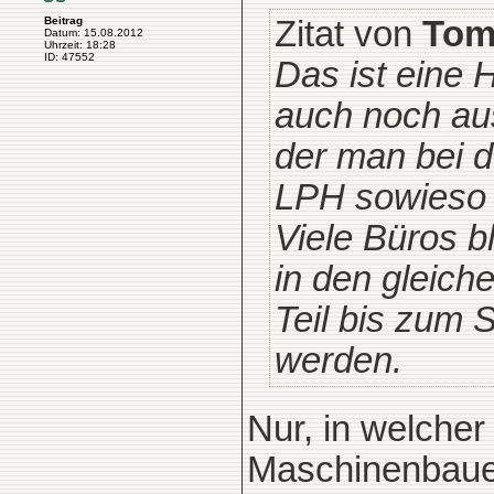
Zitat von
To
Beitrag
Datum: 15.08.2012
Uhrzeit: 18:28
ID: 47552
Das ist eine 
auch noch aus
der man bei 
LPH sowieso 
Viele Büros b
in den gleich
Teil bis zum 
werden.
Nur, in welcher
Maschinenbauer?