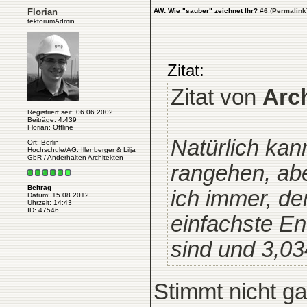
Florian
AW: Wie "sauber" zeichnet Ihr?
#
6
(
Permalink
tektorumAdmin
Zitat:
Zitat von
Arc
Registriert seit: 06.06.2002
Beiträge: 4.439
Florian: Offline
Natürlich kan
Ort: Berlin
Hochschule/AG: Illenberger & Lilja
GbR / Anderhalten Architekten
rangehen, abe
Beitrag
ich immer, de
Datum: 15.08.2012
Uhrzeit: 14:43
ID: 47546
einfachste E
sind und 3,0
Stimmt nicht ga