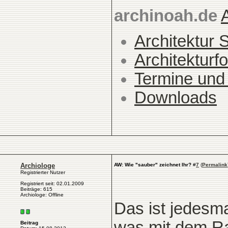
archinoah.de
Architektur 
Architekturfo
Termine und
Downloads
Archiologe
AW: Wie "sauber" zeichnet Ihr?
#
7
(
Permalink
Registrierter Nutzer
Registriert seit: 02.01.2009
Beiträge: 615
Archiologe: Offline
Das ist jedesm
was mit dem Ra
Beitrag