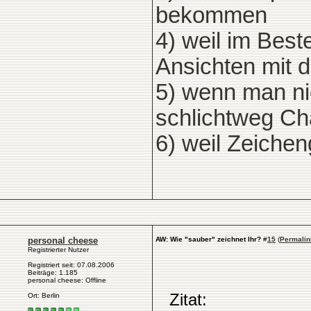
bekommen
4) weil im Beste
Ansichten mit d
5) wenn man nic
schlichtweg Ch
6) weil Zeichen
personal cheese
AW: Wie "sauber" zeichnet Ihr?
#
15
(
Permalin
Registrierter Nutzer
Registriert seit: 07.08.2006
Beiträge: 1.185
personal cheese: Offline
Zitat:
Ort: Berlin