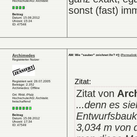
Hochschule/AG: Architekt
sonst (fast) im
Beitrag
Datum: 15.08.2012
Uhrzeit: 15:24
ID: 47548
Archimedes
AW: Wie "sauber" zeichnet Ihr?
#
9
(
Permalink
Registrierter Nutzer
Zitat:
Registriert seit: 26.07.2005
Beiträge: 2.352
Archimedes: Offline
Zitat von
Arc
Ort: Rhld.-Pfalz
Hochschule/AG: Architekt
...denn es si
freischaffend
Entwurfsbauk
Beitrag
Datum: 15.08.2012
Uhrzeit: 17:34
3,034 m von 
ID: 47549