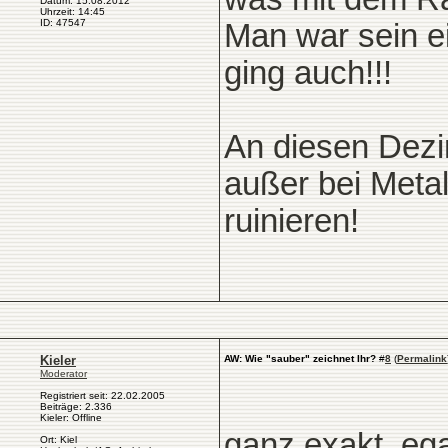
Datum: 15.08.2012
Uhrzeit: 14:45
ID: 47547
Man war sein e
ging auch!!!
An diesen Dezi
außer bei Meta
ruinieren!
Kieler
AW: Wie "sauber" zeichnet Ihr?
#
8
(
Permalink
Moderator
Registriert seit: 22.02.2005
Beiträge: 2.336
Kieler: Offline
ganz exakt, ega
Ort: Kiel