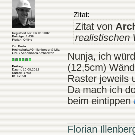
Zitat:
Zitat von
Arc
Registriert seit: 06.06.2002
realistische
Beiträge: 4.439
Florian: Offline
Ort: Berlin
Hochschule/AG: Illenberger & Lilja
Nunja, ich wür
GbR / Anderhalten Architekten
(12,5cm) Wände
Beitrag
Datum: 15.08.2012
Uhrzeit: 17:46
Raster jeweils 
ID: 47550
Da mach ich do
beim eintippen
____________
Florian Illenber