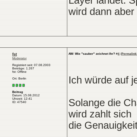
Layer landet. 
wird dann aber s
fst
AW: Wie "sauber" zeichnet Ihr?
#
4
(
Permalink
Moderator
Registriert seit: 07.08.2003
Beiträge: 1.267
fst: Offline
Ich würde auf 
Ort: Berlin
Beitrag
Datum: 15.08.2012
Uhrzeit: 12:41
Solange die Cha
ID: 47540
wird zahlt sich
die Genauigkeit