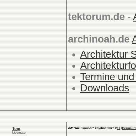
tektorum.de
-
archinoah.de
Architektur 
Architekturfo
Termine und
Downloads
Tom
AW: Wie "sauber" zeichnet Ihr?
#
11
(
Permalin
Moderator