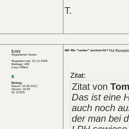
T.
k-roy
AW: Wie "sauber" zeichnet Ihr?
#
14
(
Permalin
Registrierter Nutzer
Registriert seit: 22.12.2008
Beiträge: 492
k-roy: Offline
Zitat:
Beitrag
Zitat von
To
Datum: 15.08.2012
Uhrzeit: 19:05
ID: 47555
Das ist eine 
auch noch aus
der man bei 