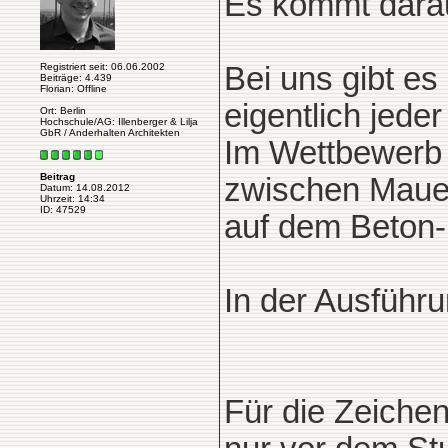
Es kommt darau
Registriert seit: 06.06.2002
Bei uns gibt es
Beiträge: 4.439
Florian: Offline
eigentlich jeder 
Ort: Berlin
Hochschule/AG: Illenberger & Lilja
GbR / Anderhalten Architekten
Im Wettbewerb 
Beitrag
zwischen Mauer
Datum: 14.08.2012
Uhrzeit: 14:34
ID: 47529
auf dem Beton-
In der Ausführu
Für die Zeichen