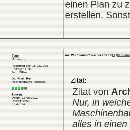
einen Plan zu 
erstellen. Sonst
Tom
AW: Wie "sauber" zeichnet Ihr?
#
13
(
Permalin
Moderator
Registriert seit: 15.02.2003
Beiträge: 1.762
Tom: Offline
Zitat:
Ort: Rhein-Ruhr
Hochschule/AG: Architekt
Zitat von
Arc
Beitrag
Datum: 15.08.2012
Nur, in welch
Uhrzeit: 19:02
ID: 47554
Maschinenbau
alles in eine