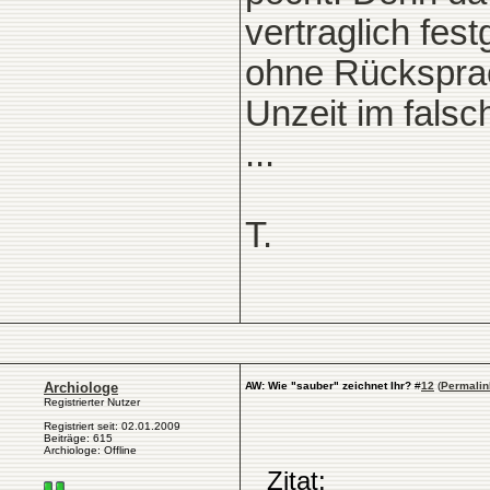
vertraglich fes
ohne Rücksprac
Unzeit im falsc
...
T.
Archiologe
AW: Wie "sauber" zeichnet Ihr?
#
12
(
Permalin
Registrierter Nutzer
Registriert seit: 02.01.2009
Beiträge: 615
Archiologe: Offline
Zitat: