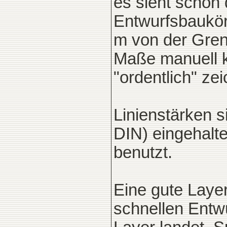
es sieht schon
Entwurfsbaukör
m von der Gre
Maße manuell ko
"ordentlich" ze
Linienstärken s
DIN) eingehalt
benutzt.
Eine gute Layer
schnellen Entw