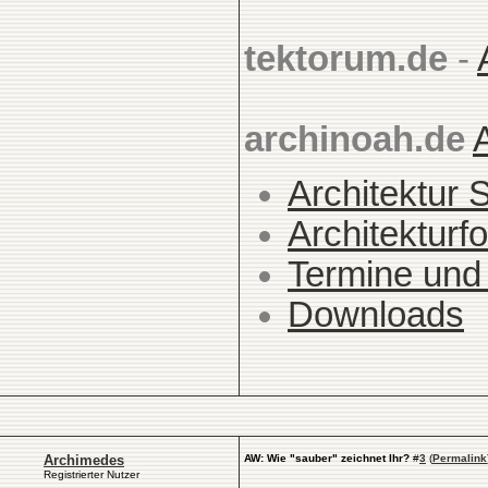
tektorum.de
-
archinoah.de
Architektur 
Architekturfo
Termine und
Downloads
Archimedes
AW: Wie "sauber" zeichnet Ihr?
#
3
(
Permalink
Registrierter Nutzer