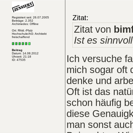
Zitat:
Registriert seit: 26.07.2005
Beiträge: 2.352
Archimedes: Offline
Zitat von
bim
Ort: Rhld.-Pfalz
Hochschule/AG: Architekt
Ist es sinnvo
freischaffend
Beitrag
Datum: 14.08.2012
Ich versuche f
Uhrzeit: 21:18
ID: 47535
mich sogar oft
denke und arbe
Oft ist das natü
schon häufig be
diese Genauigk
man sonst auch