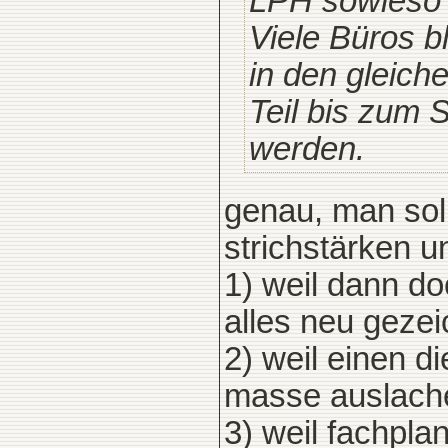
LPH sowieso 
Viele Büros b
in den gleich
Teil bis zum 
werden.
genau, man soll
strichstärken 
1) weil dann do
alles neu gezei
2) weil einen 
masse auslach
3) weil fachpl