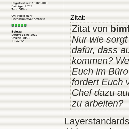
Registriert seit: 15.02.2003
Beiträge: 1.762
Tom: Offline
Zitat:
Ort: Rhein-Ruhr
Hochschule/AG: Architekt
Zitat von
bim
Beitrag
Datum: 15.08.2012
Nur wie sorg
Uhrzeit: 18:22
ID: 47551
dafür, dass a
kommen? Wer
Euch im Büro
fordert Euch v
Chef dazu auf
zu arbeiten?
Layerstandards