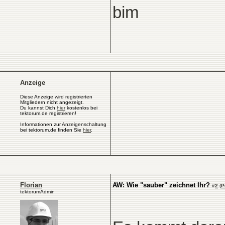
bim
Anzeige
Diese Anzeige wird registrierten
Mitgliedern nicht angezeigt.
Du kannst Dich
hier
kostenlos bei
tektorum.de registrieren!
Informationen zur Anzeigenschaltung
bei tektorum.de finden Sie
hier
.
Florian
AW: Wie "sauber" zeichnet Ihr?
#
2
(
P
tektorumAdmin