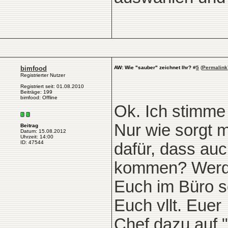
bimfood
AW: Wie "sauber" zeichnet Ihr?
#
5
(
Permalink
Registrierter Nutzer
Registriert seit: 01.08.2010
Beiträge: 199
bimfood: Offline
Ok. Ich stimme
Nur wie sorgt 
Beitrag
Datum: 15.08.2012
Uhrzeit: 14:00
ID: 47544
dafür, dass au
kommen? Werd
Euch im Büro s
Euch vllt. Euer
Chef dazu auf "