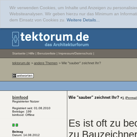
Wir verwenden Cookies, um Inhalte und Anzeigen zu personalisier
Websiteanalysen. Wir geben hierzu nur das Minimum an Informati
dem Einsatz von Cookies zu.
Weitere Details...
Startseite
|
Hilfe
|
Benutzerliste
|
Impressum/Datenschutz
|
tektorum.de
>
andere Themen
> Wie "sauber" zeichnet Ihr?
bimfood
Wie "sauber" zeichnet Ihr?
#
1
(
Permal
Registrierter Nutzer
Registriert seit: 01.08.2010
Beiträge: 199
bimfood: Offline
Es ist oft zu b
zu Bauzeichner
Beitrag
Datum: 14.08.2012