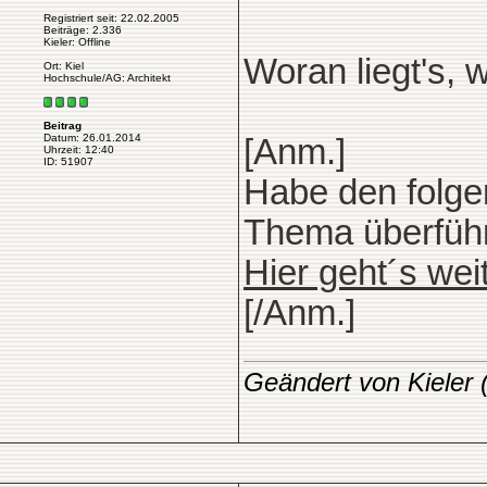
Registriert seit: 22.02.2005
Beiträge: 2.336
Kieler: Offline
Woran liegt's, 
Ort: Kiel
Hochschule/AG: Architekt
Beitrag
Datum: 26.01.2014
[Anm.]
Uhrzeit: 12:40
ID: 51907
Habe den folge
Thema überführt
Hier geht´s wei
[/Anm.]
Geändert von Kieler