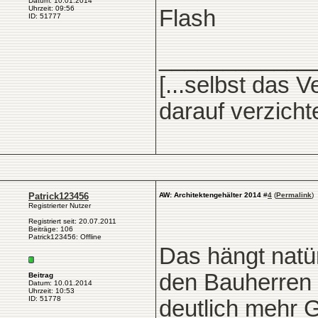
Datum: 10.01.2014
Uhrzeit: 09:56
Flash
ID: 51777
____________
[...selbst das 
darauf verzicht
Patrick123456
AW: Architektengehälter 2014
#
4
(
Permalink
)
Registrierter Nutzer
Registriert seit: 20.07.2011
Beiträge: 106
Patrick123456: Offline
Das hängt natü
den Bauherren
Beitrag
Datum: 10.01.2014
Uhrzeit: 10:53
ID: 51778
deutlich mehr G