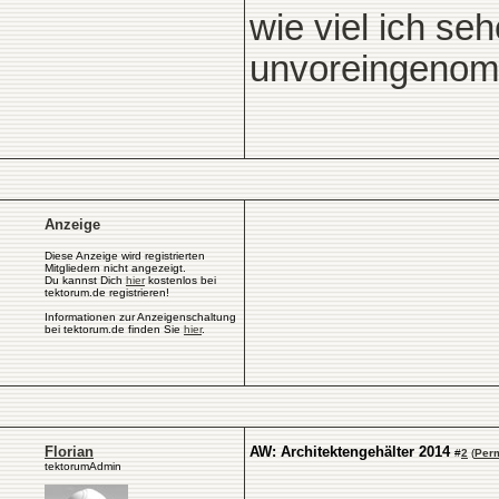
wie viel ich seh
unvoreingenom
Anzeige
Diese Anzeige wird registrierten
Mitgliedern nicht angezeigt.
Du kannst Dich
hier
kostenlos bei
tektorum.de registrieren!
Informationen zur Anzeigenschaltung
bei tektorum.de finden Sie
hier
.
Florian
AW: Architektengehälter 2014
#
2
(
Per
tektorumAdmin