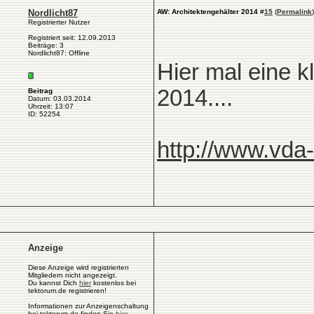
Nordlicht87
AW: Architektengehälter 2014
#
15
(
Permalink
)
Registrierter Nutzer
Registriert seit: 12.09.2013
Beiträge: 3
Nordlicht87: Offline
Hier mal eine 
2014....
Beitrag
Datum: 03.03.2014
Uhrzeit: 13:07
ID: 52254
http://www.vda-
Anzeige
Diese Anzeige wird registrierten
Mitgliedern nicht angezeigt.
Du kannst Dich
hier
kostenlos bei
tektorum.de registrieren!
Informationen zur Anzeigenschaltung
bei tektorum.de finden Sie
hier
.