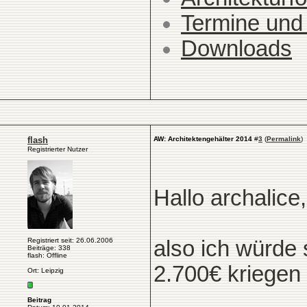
Termine und
Downloads
flash
AW: Architektengehälter 2014
#
3
(
Permalink
)
Registrierter Nutzer
Hallo archalice,
Registriert seit: 26.06.2006
also ich würde
Beiträge: 338
flash: Offline
2.700€ kriegen 
Ort: Leipzig
Beitrag