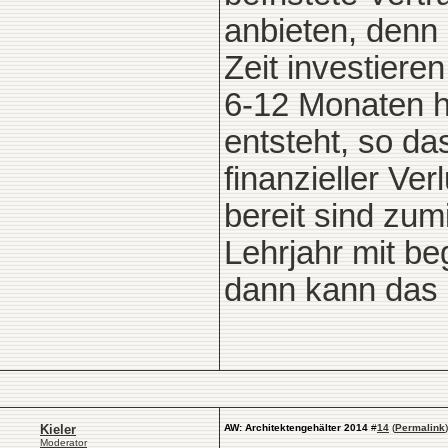
anbieten, denn 
Zeit investier
6-12 Monaten h
entsteht, so da
finanzieller Ver
bereit sind zu
Lehrjahr mit b
dann kann das
Kieler
AW: Architektengehälter 2014
#
14
(
Permalink
)
Moderator