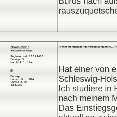
Büros nach auß
rauszuquetsch
Nordlicht87
Architektengehälter in Nordeutschland
#
11
(
P
Registrierter Nutzer
Registriert seit: 12.09.2013
Beiträge: 3
Nordlicht87: Offline
Hat einer von e
Schleswig-Holst
Beitrag
Datum: 20.01.2014
Uhrzeit: 23:25
ID: 51858
Ich studiere i
nach meinem Ma
Das Einstiegsg