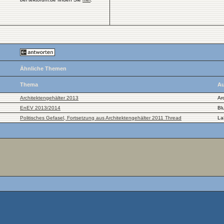
Ähnliche Themen
Thema
Au
Architektengehälter 2013
Ar
EnEV 2013/2014
Bl
Politisches Gefasel, Fortsetzung aus Architektengehälter 2011 Thread
La