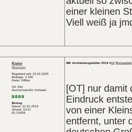
aktuell so zwi
einer kleinen S
Viell weiß ja j
Kieler
AW: Architektengehälter 2014
#
12
(
Permalink
)
Moderator
Registriert seit: 22.02.2005
Beiträge: 2.336
Kieler: Offline
[OT] nur damit 
Ort: Kiel
Hochschule/AG: Architekt
Eindruck entste
Beitrag
Datum: 21.01.2014
von einer Kleins
Uhrzeit: 10:21
ID: 51859
entfernt, unter 