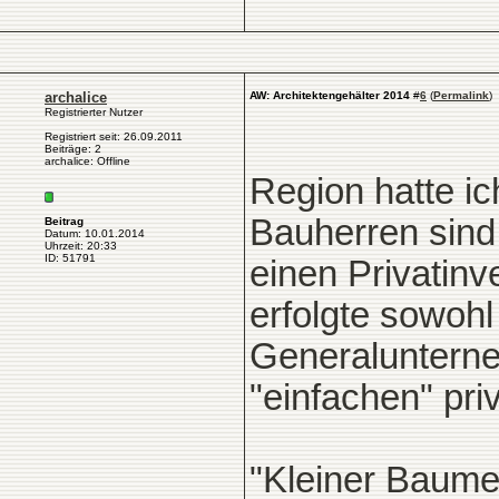
archalice
AW: Architektengehälter 2014
#
6
(
Permalink
)
Registrierter Nutzer
Registriert seit: 26.09.2011
Beiträge: 2
archalice: Offline
Region hatte i
Bauherren sind 
Beitrag
Datum: 10.01.2014
Uhrzeit: 20:33
ID: 51791
einen Privatin
erfolgte sowoh
Generalunterne
"einfachen" pri
"Kleiner Baume