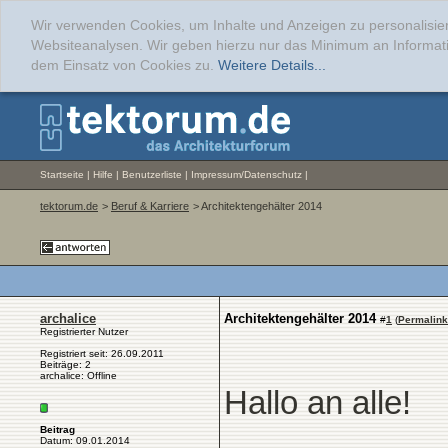
Wir verwenden Cookies, um Inhalte und Anzeigen zu personalisier
Websiteanalysen. Wir geben hierzu nur das Minimum an Informati
dem Einsatz von Cookies zu.
Weitere Details...
Startseite
|
Hilfe
|
Benutzerliste
|
Impressum/Datenschutz
|
tektorum.de
>
Beruf & Karriere
> Architektengehälter 2014
archalice
Architektengehälter 2014
#
1
(
Permalink
Registrierter Nutzer
Registriert seit: 26.09.2011
Beiträge: 2
archalice: Offline
Hallo an alle!
Beitrag
Datum: 09.01.2014