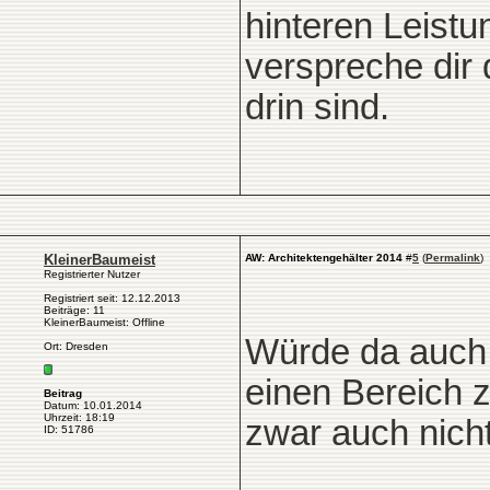
hinteren Leist
verspreche dir
drin sind.
KleinerBaumeist
AW: Architektengehälter 2014
#
5
(
Permalink
)
Registrierter Nutzer
Registriert seit: 12.12.2013
Beiträge: 11
KleinerBaumeist: Offline
Würde da auch 
Ort: Dresden
einen Bereich 
Beitrag
Datum: 10.01.2014
Uhrzeit: 18:19
zwar auch nicht
ID: 51786