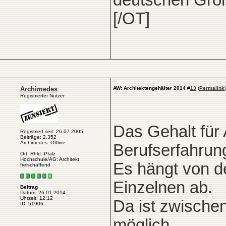
deutschen Groß
[/OT]
Archimedes
AW: Architektengehälter 2014
#
13
(
Permalink
)
Registrierter Nutzer
Das Gehalt für 
Registriert seit: 26.07.2005
Beiträge: 2.352
Archimedes: Offline
Berufserfahrung
Ort: Rhld.-Pfalz
Hochschule/AG: Architekt
Es hängt von d
freischaffend
Einzelnen ab.
Beitrag
Datum: 26.01.2014
Uhrzeit: 12:12
Da ist zwischen
ID: 51906
möglich.