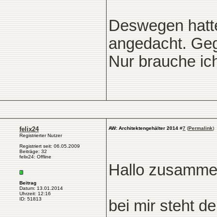
Deswegen hatte
angedacht. Geg
Nur brauche ich
felix24
AW: Architektengehälter 2014
#
7
(
Permalink
)
Registrierter Nutzer
Registriert seit: 06.05.2009
Beiträge: 32
felix24: Offline
Hallo zusamme
Beitrag
Datum: 13.01.2014
Uhrzeit: 12:16
ID: 51813
bei mir steht 