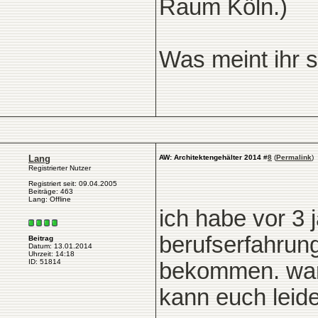
Raum Köln.)
Was meint ihr s
Lang
AW: Architektengehälter 2014
#
8
(
Permalink
)
Registrierter Nutzer
Registriert seit: 09.04.2005
Beiträge: 463
Lang: Offline
ich habe vor 3 j
berufserfahrung
Beitrag
Datum: 13.01.2014
Uhrzeit: 14:18
ID: 51814
bekommen. war 
kann euch leide