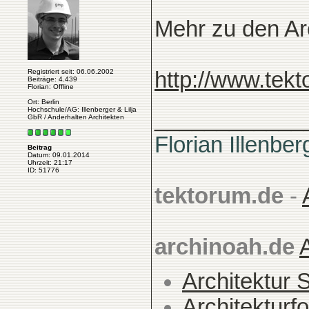
Mehr zu den Ar
Registriert seit: 06.06.2002
http://www.tekt
Beiträge: 4.439
Florian: Offline
Ort: Berlin
Hochschule/AG: Illenberger & Lilja
____________
GbR / Anderhalten Architekten
Florian Illenber
Beitrag
Datum: 09.01.2014
Uhrzeit: 21:17
ID: 51776
tektorum.de
-
archinoah.de
Architektur 
Architekturfo