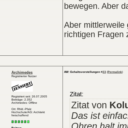
bewegen. Aber das
Aber mittlerweile 
richtigen Fragen z
Archimedes
AW: Gehaltsvorstellungen
#
23
(
Permalink
)
Registrierter Nutzer
Zitat:
Registriert seit: 26.07.2005
Beiträge: 2.352
Zitat von
Kol
Archimedes: Offline
Ort: Rhld.-Pfalz
Hochschule/AG: Architekt
Das ist einfac
freischaffend
Ohren halt im
Beitrag