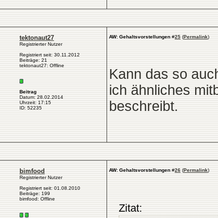
tektonaut27
AW: Gehaltsvorstellungen
#
25
(
Permalink
)
Registrierter Nutzer
Registriert seit: 30.11.2012
Beiträge: 21
tektonaut27: Offline
Kann das so auch
ich ähnliches mi
Beitrag
Datum: 28.02.2014
beschreibt.
Uhrzeit: 17:15
ID: 52235
bimfood
AW: Gehaltsvorstellungen
#
26
(
Permalink
)
Registrierter Nutzer
Registriert seit: 01.08.2010
Beiträge: 199
bimfood: Offline
Zitat: