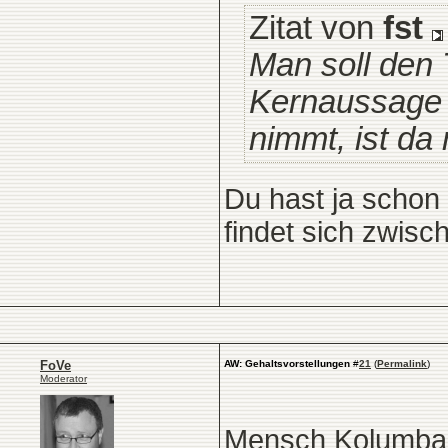
Zitat von
fst
Man soll den T
Kernaussage 
nimmt, ist da
Du hast ja schon
findet sich zwis
FoVe
AW: Gehaltsvorstellungen
#
21
(
Permalink
)
Moderator
Mensch Kolumba