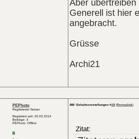
Aber übertreiben
Generell ist hie
angebracht.
Grüsse
Archi21
PEPhoto
AW: Gehaltsvorstellungen
#
28
(
Permalink
)
Registrierter Nutzer
Registriert seit: 20.03.2014
Beiträge: 3
PEPhoto: Offline
Zitat: