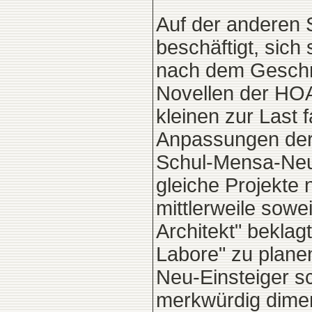
Auf der anderen S
beschäftigt, sic
nach dem Geschm
Novellen der HOA
kleinen zur Last f
Anpassungen der 
Schul-Mensa-Neub
gleiche Projekte
mittlerweile sowe
Architekt" bekla
Labore" zu plane
Neu-Einsteiger sc
merkwürdig dimen