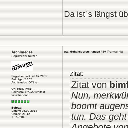
Da ist´s längst üb
Archimedes
AW: Gehaltsvorstellungen
#
20
(
Permalink
)
Registrierter Nutzer
Zitat:
Registriert seit: 26.07.2005
Beiträge: 2.352
Zitat von
bim
Archimedes: Offline
Ort: Rhld.-Pfalz
Hochschule/AG: Architekt
Nun, merkwürd
freischaffend
boomt augensc
Beitrag
Datum: 25.02.2014
tun. Das geht
Uhrzeit: 21:42
ID: 52204
Angebote von