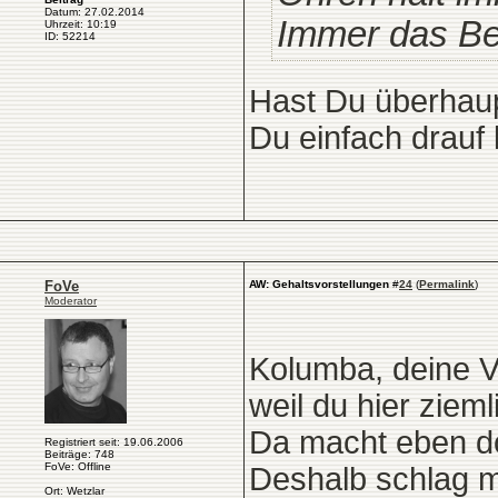
Datum: 27.02.2014
Immer das Bes
Uhrzeit: 10:19
ID: 52214
Hast Du überhau
Du einfach drauf 
FoVe
AW: Gehaltsvorstellungen
#
24
(
Permalink
)
Moderator
Kolumba, deine V
weil du hier ziemli
Da macht eben do
Registriert seit: 19.06.2006
Beiträge: 748
FoVe: Offline
Deshalb schlag m
Ort: Wetzlar