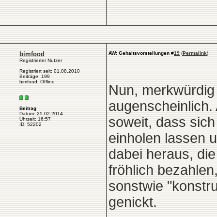
bimfood
AW: Gehaltsvorstellungen
#
19
(
Permalink
)
Registrierter Nutzer
Registriert seit: 01.08.2010
Beiträge: 199
bimfood: Offline
Nun, merkwürdig 
augenscheinlich. 
Beitrag
Datum: 25.02.2014
soweit, dass sic
Uhrzeit: 16:57
ID: 52202
einholen lassen
dabei heraus, di
fröhlich bezahlen
sonstwie "konstru
genickt.