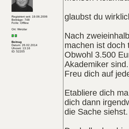
glaubst du wirkli
Registriert seit: 19.06.2006
Beiträge: 748
FoVe: Offline
Ort: Wetzlar
Nach zweieinhalb
Beitrag
machen ist doch t
Datum: 26.02.2014
Uhrzeit: 13:16
ID: 52205
Obwohl 3.500 Eur
Akademiker sind
Freu dich auf jed
Etabliere dich ma
dich dann irgend
die Sache siehst.