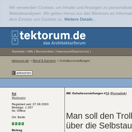
Wir verwenden Cookies, um Inhalte und Anzeigen zu personalisier
Websiteanalysen. Wir geben hierzu nur das Minimum an Informati
dem Einsatz von Cookies zu.
Weitere Details...
Startseite
|
Hilfe
|
Benutzerliste
|
Impressum/Datenschutz
|
tektorum.de
>
Beruf & Karriere
> Gehaltsvorstellungen
fst
AW: Gehaltsvorstellungen
#
16
(
Permalink
)
Moderator
Registriert seit: 07.08.2003
Beiträge: 1.267
fst: Offline
Man soll den Trol
Ort: Berlin
über die Selbstau
Beitrag