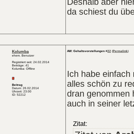
Deshalb aber hier
da schiest du übe
Kolumba
AW: Gehaltsvorstellungen
#
22
(
Permalink
)
ehem. Benutzer
Registriert seit: 24.02.2014
Beiträge: 41
Kolumba: Offline
Ich habe einfach 
alles schön zu re
Beitrag
Datum: 26.02.2014
dran genommen ha
Uhrzeit: 23:00
ID: 52212
auch in seiner let
Zitat: