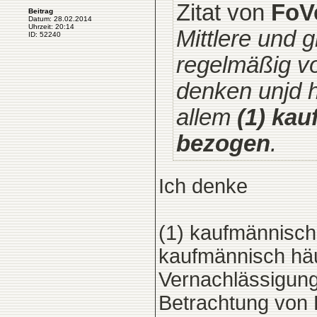
Zitat von
FoV
Beitrag
Datum: 28.02.2014
Uhrzeit: 20:14
Mittlere und 
ID: 52240
regelmäßig vo
denken unjd 
allem
(1) ka
bezogen
.
Ich denke
(1) kaufmännisc
kaufmännisch häu
Vernachlässigung
Betrachtung von 