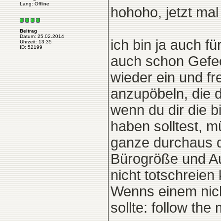
Lang: Offline
hohoho, jetzt ma
Beitrag
Datum: 25.02.2014
ich bin ja auch f
Uhrzeit: 13:35
ID: 52199
auch schon Gefech
wieder ein und fr
anzupöbeln, die d
wenn du dir die 
haben solltest, m
ganze durchaus di
Bürogröße und Auf
nicht totschreien
Wenns einem nicht
sollte: follow the