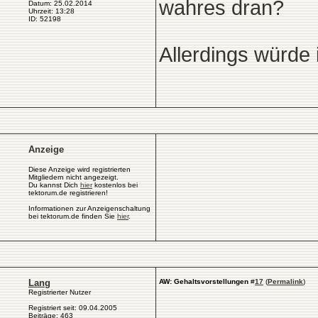
wahres dran?
Datum: 25.02.2014
Uhrzeit: 13:28
ID: 52198
Allerdings würde 
Anzeige
Diese Anzeige wird registrierten
Mitgliedern nicht angezeigt.
Du kannst Dich
hier
kostenlos bei
tektorum.de registrieren!
Informationen zur Anzeigenschaltung
bei tektorum.de finden Sie
hier
.
Lang
AW: Gehaltsvorstellungen
#
17
(
Permalink
)
Registrierter Nutzer
Registriert seit: 09.04.2005
Beiträge: 463