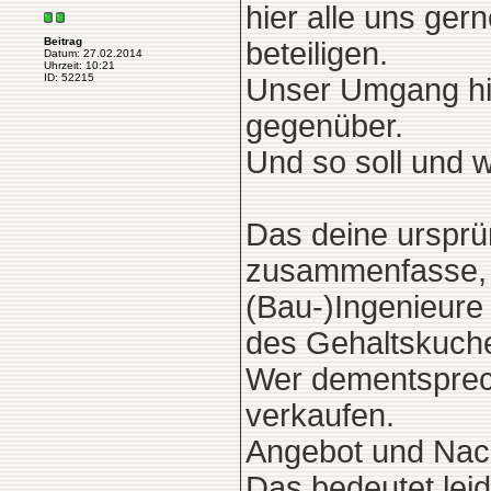
hier alle uns ge
Beitrag
beteiligen.
Datum: 27.02.2014
Uhrzeit: 10:21
ID: 52215
Unser Umgang hie
gegenüber.
Und so soll und w
Das deine ursprün
zusammenfasse, d
(Bau-)Ingenieure
des Gehaltskuche
Wer dementsprech
verkaufen.
Angebot und Nachf
Das bedeutet lei