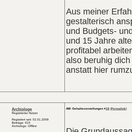
Aus meiner Erfah
gestalterisch ans
und Budgets- und
und 15 Jahre alte
profitabel arbeit
also beruhig dich
anstatt hier rumzu
Archiologe
AW: Gehaltsvorstellungen
#
18
(
Permalink
)
Registrierter Nutzer
Registriert seit: 02.01.2009
Beiträge: 615
Archiologe: Offline
Die Grundaussage 