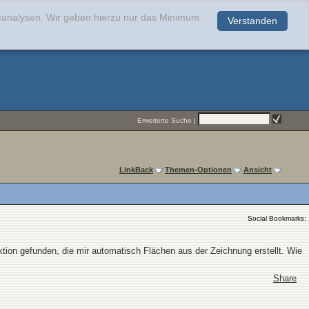
teanalysen. Wir geben hierzu nur das Minimum
Verstanden
.
Erweiterte Suche
|
LinkBack
Themen-Optionen
Ansicht
Social Bookmarks:
tion gefunden, die mir automatisch Flächen aus der Zeichnung erstellt. Wie
Share