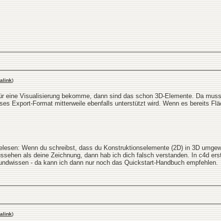
alink
)
für eine Visualisierung bekomme, dann sind das schon 3D-Elemente. Da muss 
eses Export-Format mitterweile ebenfalls unterstützt wird. Wenn es bereits F
elesen: Wenn du schreibst, dass du Konstruktionselemente (2D) in 3D umgew
ussehen als deine Zeichnung, dann hab ich dich falsch verstanden. In c4d ers
Grundwissen - da kann ich dann nur noch das Quickstart-Handbuch empfehlen.
alink
)