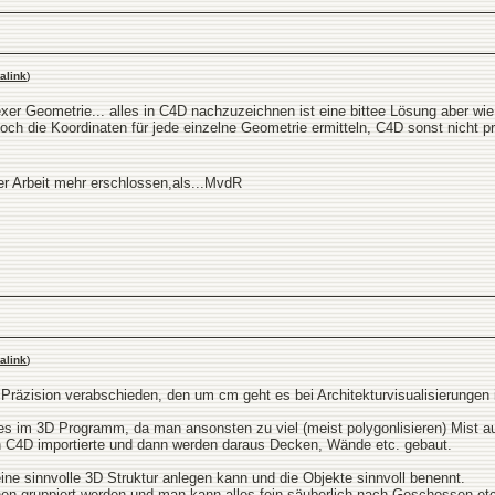
alink
)
lexer Geometrie... alles in C4D nachzuzeichnen ist eine bittee Lösung aber 
ch die Koordinaten für jede einzelne Geometrie ermitteln, C4D sonst nicht pr
rer Arbeit mehr erschlossen,als...MvdR
alink
)
Präzision verabschieden, den um cm geht es bei Architekturvisualisierungen i
lles im 3D Programm, da man ansonsten zu viel (meist polygonlisieren) Mis
 C4D importierte und dann werden daraus Decken, Wände etc. gebaut.
eine sinnvolle 3D Struktur anlegen kann und die Objekte sinnvoll benennt.
en gruppiert werden und man kann alles fein säuberlich nach Geschossen etc.