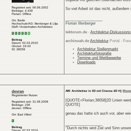
Registriert seit: 06.06.2002
So viel Arbeit ist das nicht, außerdem
Beiträge: 4.439
Florian: Offline
__________________
Ort: Berlin
Florian Illenberger
Hochschule/AG: Illenberger & Lilja
GbR / Anderhalten Architekten
tektorum.de
-
Architektur-Diskussion
Beitrag
archinoah.de
Architektur
Portal - Foru
Datum: 02.03.2010
Uhrzeit: 19:43
Architektur Stellenmarkt
ID: 38058
Architekturfotografie
Termine und Wettbewerbe
Downloads
devran
AW: Architektur in 3D mit Cinema 4D
#
9
(
Perm
Registrierter Nutzer
[QUOTE=Florian;38058]2D Linien werd
Registriert seit: 31.08.2008
QUOTE]
Beiträge: 236
devran: Offline
genau das hatte ich auch vor, aber wi
Ort: Bad Vilbel
__________________
Beitrag
"Durch nichts wird Ziel und Sinn unse
Datum: 02.03.2010