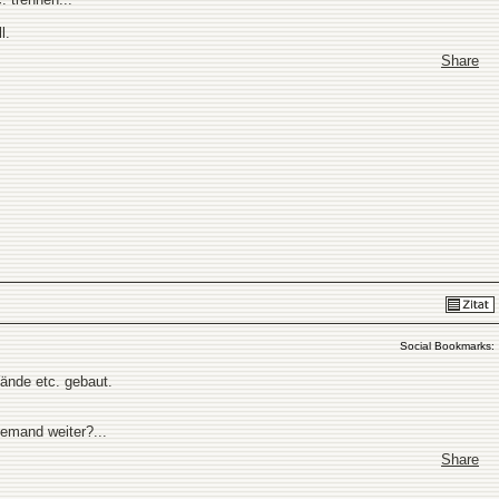
l.
Share
Social Bookmarks:
nde etc. gebaut.
jemand weiter?...
Share