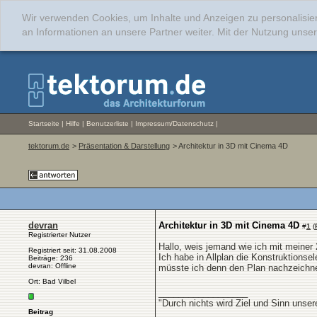
Wir verwenden Cookies, um Inhalte und Anzeigen zu personalisie
an Informationen an unsere Partner weiter. Mit der Nutzung uns
Startseite
|
Hilfe
|
Benutzerliste
|
Impressum/Datenschutz
|
tektorum.de
>
Präsentation & Darstellung
> Architektur in 3D mit Cinema 4D
devran
Architektur in 3D mit Cinema 4D
#
1
(
Registrierter Nutzer
Hallo, weis jemand wie ich mit meiner 
Registriert seit: 31.08.2008
Ich habe in Allplan die Konstruktions
Beiträge: 236
devran: Offline
müsste ich denn den Plan nachzeichn
Ort: Bad Vilbel
__________________
"Durch nichts wird Ziel und Sinn unse
Beitrag