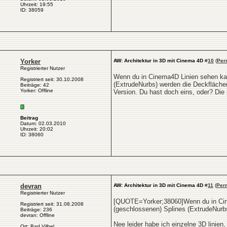
Uhrzeit: 19:55
ID: 38059
Yorker
AW: Architektur in 3D mit Cinema 4D
#
10
(
Per
Registrierter Nutzer
Wenn du in Cinema4D Linien sehen kan
Registriert seit: 30.10.2008
(ExtrudeNurbs) werden die Deckflächen
Beiträge: 42
Yorker: Offline
Version. Du hast doch eins, oder? Die i
Beitrag
Datum: 02.03.2010
Uhrzeit: 20:02
ID: 38060
devran
AW: Architektur in 3D mit Cinema 4D
#
11
(
Per
Registrierter Nutzer
[QUOTE=Yorker;38060]Wenn du in Cine
Registriert seit: 31.08.2008
(geschlossenen) Splines (ExtrudeNurb
Beiträge: 236
devran: Offline
Nee leider habe ich einzelne 3D linien
Ort: Bad Vilbel