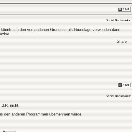
Social Bookmarks:
wie könnte ich den vorhandenen Grundriss als Grundlage verwenden dann
äzise...
Share
Social Bookmarks:
.d.R. nicht.
t aus den anderen Programmen übernehmen würde.
 trennen...