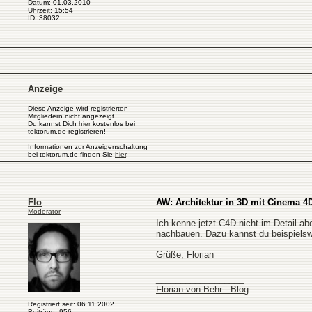
Datum: 01.03.2010
Uhrzeit: 15:54
ID: 38032
Anzeige
Diese Anzeige wird registrierten
Mitgliedern nicht angezeigt.
Du kannst Dich
hier
kostenlos bei
tektorum.de registrieren!
Informationen zur Anzeigenschaltung
bei tektorum.de finden Sie
hier
.
Flo
AW: Architektur in 3D mit Cinema 4
Moderator
Ich kenne jetzt C4D nicht im Detail ab
nachbauen. Dazu kannst du beispielswe
Grüße, Florian
__________________
Florian von Behr - Blog
Registriert seit: 06.11.2002
Beiträge: 956