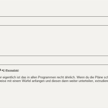
D
#
2
(
Permalink
)
er eigentlich ist das in allen Programmen recht ähnlich. Wenn du die Pläne s
ise mit einem Würfel anfangen und diesen dann weiter unterteilen, extrudier