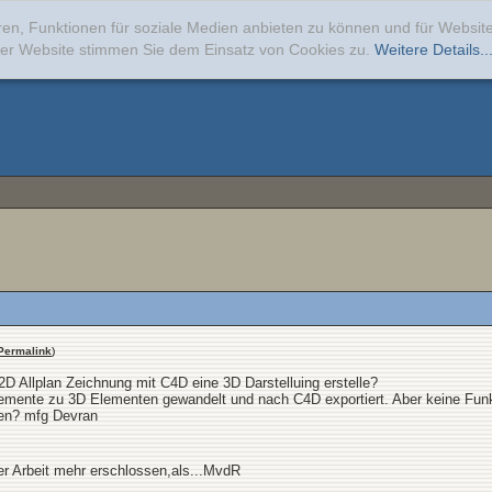
ren, Funktionen für soziale Medien anbieten zu können und für Websi
erer Website stimmen Sie dem Einsatz von Cookies zu.
Weitere Details..
Permalink
)
2D Allplan Zeichnung mit C4D eine 3D Darstelluing erstelle?
elemente zu 3D Elementen gewandelt und nach C4D exportiert. Aber keine Funk
en? mfg Devran
rer Arbeit mehr erschlossen,als...MvdR