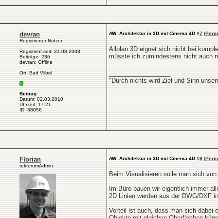
devran
AW: Architektur in 3D mit Cinema 4D
#
7
(
Perm
Registrierter Nutzer
Allplan 3D eignet sich nicht bei komp
Registriert seit: 31.08.2008
müsste ich zumindestens nicht auch no
Beiträge: 236
devran: Offline
__________________
Ort: Bad Vilbel
"Durch nichts wird Ziel und Sinn unse
Beitrag
Datum: 02.03.2010
Uhrzeit: 17:21
ID: 38056
Florian
AW: Architektur in 3D mit Cinema 4D
#
8
(
Perm
tektorumAdmin
Beim Visualisieren solle man sich von 
Im Büro bauen wir eigentlich immer a
2D Linien werden aus der DWG/DXF in
Vorteil ist auch, dass man sich dabei 
Objekte mit gleichen Oberflächen könn