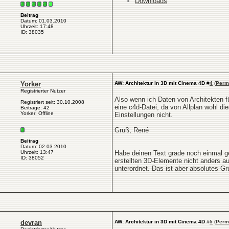
Downloads
Beitrag
Datum: 01.03.2010
Uhrzeit: 17:48
ID: 38035
Yorker
AW: Architektur in 3D mit Cinema 4D
#
4
(
Perm
Registrierter Nutzer
Also wenn ich Daten von Architekten 
Registriert seit: 30.10.2008
eine c4d-Datei, da von Allplan wohl di
Beiträge: 42
Yorker: Offline
Einstellungen nicht.
Gruß, René
Beitrag
Datum: 02.03.2010
Uhrzeit: 13:47
Habe deinen Text grade noch einmal g
ID: 38052
erstellten 3D-Elemente nicht anders a
unterordnet. Das ist aber absolutes 
devran
AW: Architektur in 3D mit Cinema 4D
#
5
(
Perm