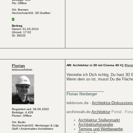
Flo: Offline
Ort: Bremen
Hochschule/AG: 3D Grafiker
Beitrag
Datum: 01.03.2010
Uhrzeit: 17:02
ID: 38033
Florian
AW: Architektur in 3D mit Cinema 4D
#
3
(
Perm
tektorumAdmin
Verstehe ich Dich richtig, Du hast 3D 
Wenn dem so ist, musst Du die Flächen
__________________
Florian Illenberger
tektorum.de
-
Architektur-Diskussion
Registriert seit: 06.06.2002
archinoah.de
Architektur
Portal - Foru
Beiträge: 4.439
Florian: Offline
Architektur Stellenmarkt
Ort: Berlin
Architekturfotografie
Hochschule/AG: Illenberger & Lilja
Termine und Wettbewerbe
GbR / Anderhalten Architekten