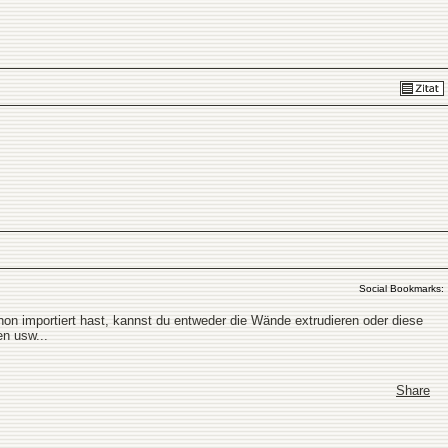
Social Bookmarks:
chon importiert hast, kannst du entweder die Wände extrudieren oder diese
en usw...
Share