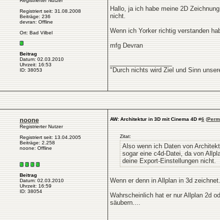
Registrierter Nutzer
Hallo, ja ich habe meine 2D Zeichnung 
Registriert seit: 31.08.2008
nicht.
Beiträge: 236
devran: Offline
Wenn ich Yorker richtig verstanden ha
Ort: Bad Vilbel
mfg Devran
Beitrag
Datum: 02.03.2010
__________________
Uhrzeit: 16:53
"Durch nichts wird Ziel und Sinn unse
ID: 38053
noone
AW: Architektur in 3D mit Cinema 4D
#
6
(
Perm
Registrierter Nutzer
Zitat:
Registriert seit: 13.04.2005
Beiträge: 2.258
Also wenn ich Daten von Architek
noone: Offline
sogar eine c4d-Datei, da von Allp
deine Export-Einstellungen nicht.
Beitrag
Wenn er denn in Allplan in 3d zeichne
Datum: 02.03.2010
Uhrzeit: 16:59
ID: 38054
Wahrscheinlich hat er nur Allplan 2d od
säubern....