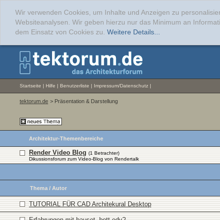
Wir verwenden Cookies, um Inhalte und Anzeigen zu personalisier
Websiteanalysen. Wir geben hierzu nur das Minimum an Informati
dem Einsatz von Cookies zu.
Weitere Details...
Startseite
|
Hilfe
|
Benutzerliste
|
Impressum/Datenschutz
|
tektorum.de
> Präsentation & Darstellung
Architektur-Themenbereiche
Render Video Blog
(1 Betrachter)
Dikussionsforum zum Video-Blog von Rendertalk
Thema
/
Autor
TUTORIAL FÜR CAD Architekural Desktop
Erfahrungen mit bauset, bott-edv?