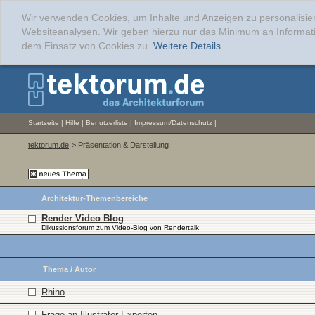
Wir verwenden Cookies, um Inhalte und Anzeigen zu personalisier
Websiteanalysen. Wir geben hierzu nur das Minimum an Informati
dem Einsatz von Cookies zu.
Weitere Details...
Startseite
|
Hilfe
|
Benutzerliste
|
Impressum/Datenschutz
|
tektorum.de
> Präsentation & Darstellung
Architektur-Themenbereiche
Render Video Blog
Dikussionsforum zum Video-Blog von Rendertalk
Thema
/
Autor
Rhino
Frage an Illustrator-Experten