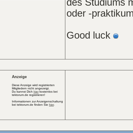
des Studiums m
oder -praktikum
Good luck
Anzeige
Diese Anzeige wird registrierten
Mitgliedern nicht angezeigt.
Du kannst Dich
hier
kostenlos bei
tektorum.de registrieren!
Informationen zur Anzeigenschaltung
bei tektorum.de finden Sie
hier
.