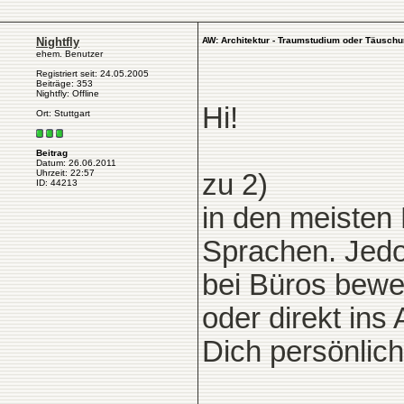
Nightfly
AW: Architektur - Traumstudium oder Täusch
ehem. Benutzer
Registriert seit: 24.05.2005
Beiträge: 353
Nightfly: Offline
Hi!
Ort: Stuttgart
Beitrag
Datum: 26.06.2011
Uhrzeit: 22:57
zu 2)
ID: 44213
in den meisten F
Sprachen. Jedoc
bei Büros bewer
oder direkt ins 
Dich persönlich