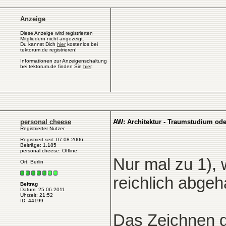
Anzeige
Diese Anzeige wird registrierten
Mitgliedern nicht angezeigt.
Du kannst Dich
hier
kostenlos bei
tektorum.de registrieren!
Informationen zur Anzeigenschaltung
bei tektorum.de finden Sie
hier
.
personal cheese
AW: Architektur - Traumstudium od
Registrierter Nutzer
Registriert seit: 07.08.2006
Beiträge: 1.185
personal cheese: Offline
Nur mal zu 1), 
Ort: Berlin
reichlich abgeh
Beitrag
Datum: 25.06.2011
Uhrzeit: 21:52
ID: 44199
Das Zeichnen d