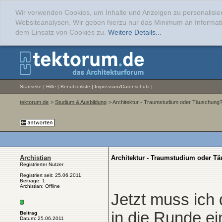
Wir verwenden Cookies, um Inhalte und Anzeigen zu personalisier
Websiteanalysen. Wir geben hierzu nur das Minimum an Informati
dem Einsatz von Cookies zu.
Weitere Details...
Startseite
|
Hilfe
|
Benutzerliste
|
Impressum/Datenschutz
|
tektorum.de
>
Studium & Ausbildung
> Architektur - Traumstudium oder Täuschung
Archistian
Architektur - Traumstudium oder T
Registrierter Nutzer
Registriert seit: 25.06.2011
Beiträge: 1
Archistian: Offline
Jetzt muss ich 
in die Runde ei
Beitrag
Datum: 25.06.2011