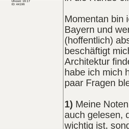
Uhrzeit: 16:17
ID: 44196
Momentan bin i
Bayern und wer
(hoffentlich) a
beschäftigt mic
Architektur find
habe ich mich h
paar Fragen bl
1)
Meine Noten s
auch gelesen, d
wichtig ist, s