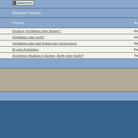
Ähnliche Themen
Thema
Au
Studium, Architektur oder Design?
En
Architektur oder nicht?
ke
Architektur oder das System der Connections
Sp
BI oder Architektur
Ka
Architektur Studium in Aachen, Berlin oder Koeln?
To