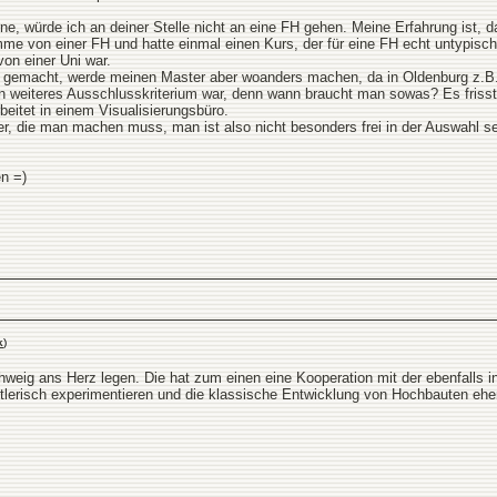
e, würde ich an deiner Stelle nicht an eine FH gehen. Meine Erfahrung ist, d
e von einer FH und hatte einmal einen Kurs, der für eine FH echt untypisch wa
von einer Uni war.
 gemacht, werde meinen Master aber woanders machen, da in Oldenburg z.B.
in weiteres Ausschlusskriterium war, denn wann braucht man sowas? Es frisst 
beitet in einem Visualisierungsbüro.
r, die man machen muss, man ist also nicht besonders frei in der Auswahl se
en =)
k
)
chweig ans Herz legen. Die hat zum einen eine Kooperation mit der ebenfall
stlerisch experimentieren und die klassische Entwicklung von Hochbauten eher v