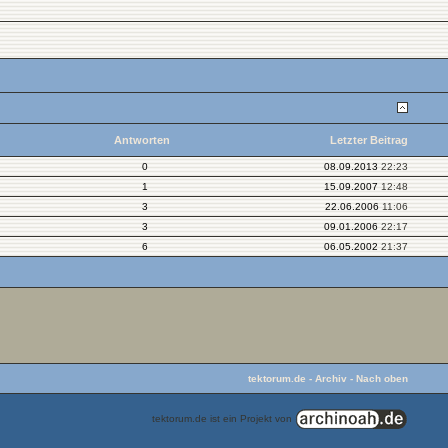
Antworten
Letzter Beitrag
0
08.09.2013
22:23
1
15.09.2007
12:48
3
22.06.2006
11:06
3
09.01.2006
22:17
6
06.05.2002
21:37
tektorum.de
-
Archiv
-
Nach oben
tektorum.de ist ein Projekt von