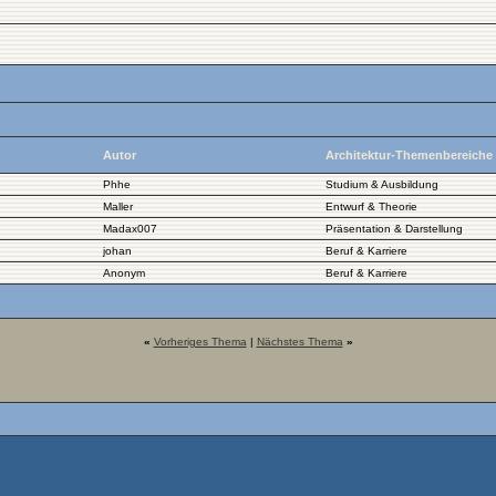
Autor
Architektur-Themenbereiche
Phhe
Studium & Ausbildung
Maller
Entwurf & Theorie
Madax007
Präsentation & Darstellung
johan
Beruf & Karriere
Anonym
Beruf & Karriere
«
Vorheriges Thema
|
Nächstes Thema
»