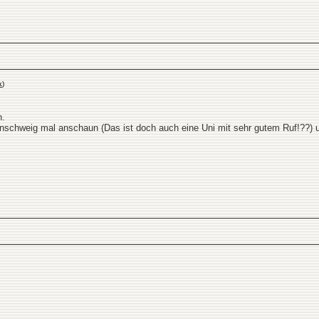
k
)
n.
unschweig mal anschaun (Das ist doch auch eine Uni mit sehr gutem Ruf!??) u