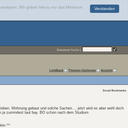
teanalysen. Wir geben hierzu nur das Minimum
Verstanden
.
Erweiterte Suche
|
LinkBack
Themen-Optionen
Ansicht
Social Bookmarks:
rieben, Wohnung gebaut und solche Sachen.... jetzt wird es aber wohl doch
man ja zumindest laut bay. BO schon nach dem Studium
hin ^^