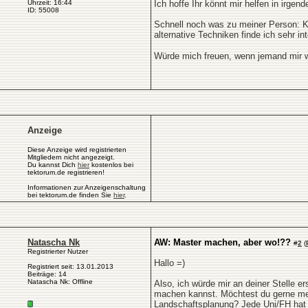
Uhrzeit: 16:44
Ich hoffe Ihr könnt mir helfen in irgen
ID: 55008
Schnell noch was zu meiner Person: Kur
alternative Techniken finde ich sehr in
Würde mich freuen, wenn jemand mir w
Anzeige
Diese Anzeige wird registrierten
Mitgliedern nicht angezeigt.
Du kannst Dich
hier
kostenlos bei
tektorum.de registrieren!
Informationen zur Anzeigenschaltung
bei tektorum.de finden Sie
hier
.
Natascha Nk
AW: Master machen, aber wo!??
#
2
(
Registrierter Nutzer
Hallo =)
Registriert seit: 13.01.2013
Beiträge: 14
Natascha Nk: Offline
Also, ich würde mir an deiner Stelle
machen kannst. Möchtest du gerne meh
Landschaftsplanung? Jede Uni/FH hat