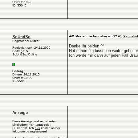
Uhrzeit: 18:23
ID: 55040
SoUndSo
AW: Master machen, aber wo!??
#
4
(
Permalin
Registrierter Nutzer
Danke Ihr beiden ^^
Registriert seit: 24.11.2009
Hat schon ein bisschen weiter geholfe
Beiträge: 5
SoUndSo: Offline
Ich werde mir dann auf jeden Fall Bra
Beitrag
Datum: 26.11.2015
Uhrzeit: 19:00
ID: 55046
Anzeige
Diese Anzeige wird registrierten
Mitgliedern nicht angezeigt.
Du kannst Dich
hier
kostenlos bei
tektorum.de registrieren!