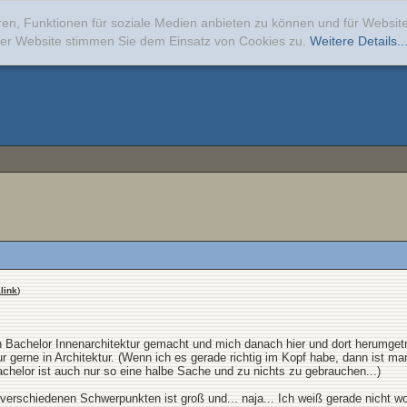
ren, Funktionen für soziale Medien anbieten zu können und für Websi
erer Website stimmen Sie dem Einsatz von Cookies zu.
Weitere Details..
link
)
en Bachelor Innenarchitektur gemacht und mich danach hier und dort herumget
 gerne in Architektur. (Wenn ich es gerade richtig im Kopf habe, dann ist 
achelor ist auch nur so eine halbe Sache und zu nichts zu gebrauchen...)
erschiedenen Schwerpunkten ist groß und... naja... Ich weiß gerade nicht wo