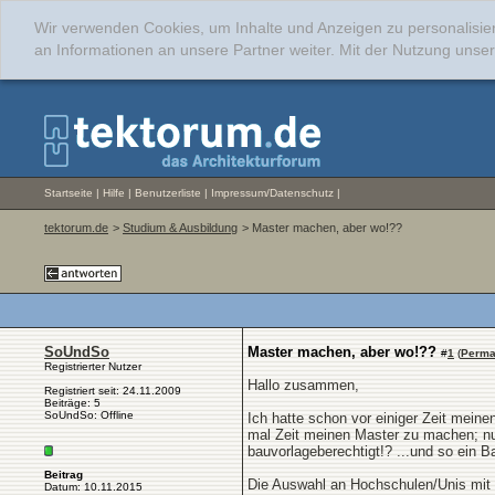
Wir verwenden Cookies, um Inhalte und Anzeigen zu personalisie
an Informationen an unsere Partner weiter. Mit der Nutzung uns
Startseite
|
Hilfe
|
Benutzerliste
|
Impressum/Datenschutz
|
tektorum.de
>
Studium & Ausbildung
> Master machen, aber wo!??
SoUndSo
Master machen, aber wo!??
#
1
(
Perma
Registrierter Nutzer
Hallo zusammen,
Registriert seit: 24.11.2009
Beiträge: 5
SoUndSo: Offline
Ich hatte schon vor einiger Zeit mein
mal Zeit meinen Master zu machen; nur
bauvorlageberechtigt!? ...und so ein B
Beitrag
Die Auswahl an Hochschulen/Unis mit v
Datum: 10.11.2015