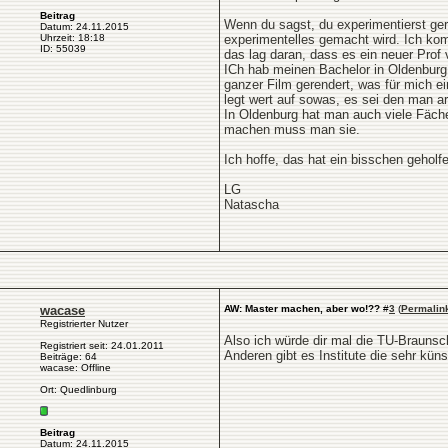
Beitrag
Wenn du sagst, du experimentierst gern
Datum: 24.11.2015
Uhrzeit: 18:18
experimentelles gemacht wird. Ich komm
ID: 55039
das lag daran, dass es ein neuer Prof 
ICh hab meinen Bachelor in Oldenburg
ganzer Film gerendert, was für mich e
legt wert auf sowas, es sei den man ar
In Oldenburg hat man auch viele Fäche
machen muss man sie.
Ich hoffe, das hat ein bisschen geholf
LG
Natascha
wacase
AW: Master machen, aber wo!??
#
3
(
Permalin
Registrierter Nutzer
Also ich würde dir mal die TU-Brauns
Registriert seit: 24.01.2011
Anderen gibt es Institute die sehr kün
Beiträge: 64
wacase: Offline
Ort: Quedlinburg
Beitrag
Datum: 24.11.2015