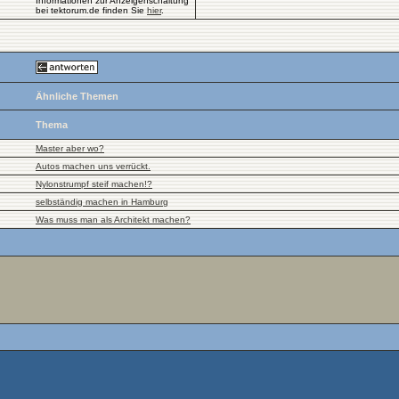
Informationen zur Anzeigenschaltung
bei tektorum.de finden Sie
hier
.
Ähnliche Themen
Thema
Master aber wo?
Autos machen uns verrückt.
Nylonstrumpf steif machen!?
selbständig machen in Hamburg
Was muss man als Architekt machen?