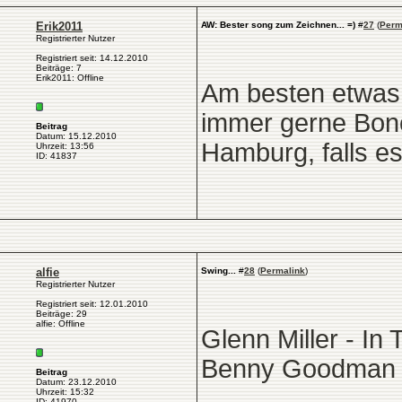
Erik2011
AW: Bester song zum Zeichnen... =)
#
27
(
Perm
Registrierter Nutzer
Registriert seit: 14.12.2010
Beiträge: 7
Erik2011: Offline
Am besten etwas, 
immer gerne Bono
Beitrag
Datum: 15.12.2010
Hamburg, falls es
Uhrzeit: 13:56
ID: 41837
alfie
Swing...
#
28
(
Permalink
)
Registrierter Nutzer
Registriert seit: 12.01.2010
Beiträge: 29
alfie: Offline
Glenn Miller - In
Benny Goodman - 
Beitrag
Datum: 23.12.2010
Uhrzeit: 15:32
ID: 41970