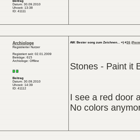
Beitrag
Datum: 30.09.2010
Uhrzeit: 13:38
ID: 41111
Archiologe
AW: Bester song zum Zeichnen... =)
#
26
(
Perm
Registrierter Nutzer
Registriert seit: 02.01.2009
Beiträge: 615
Archiologe: Offline
Stones - Paint it 
Beitrag
Datum: 30.09.2010
Uhrzeit: 14:39
ID: 41112
I see a red door a
No colors anymore