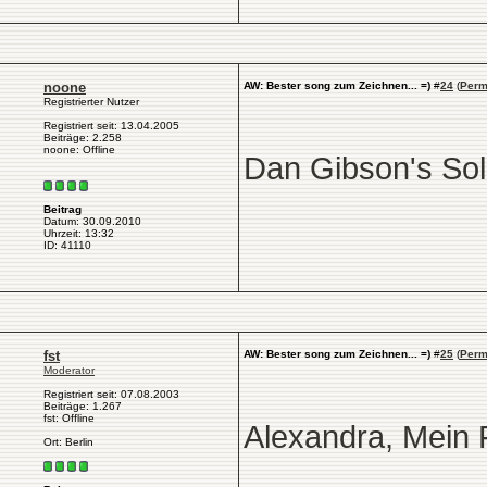
noone
AW: Bester song zum Zeichnen... =)
#
24
(
Perm
Registrierter Nutzer
Registriert seit: 13.04.2005
Beiträge: 2.258
noone: Offline
Dan Gibson's Solit
Beitrag
Datum: 30.09.2010
Uhrzeit: 13:32
ID: 41110
fst
AW: Bester song zum Zeichnen... =)
#
25
(
Perm
Moderator
Registriert seit: 07.08.2003
Beiträge: 1.267
fst: Offline
Alexandra, Mein
Ort: Berlin