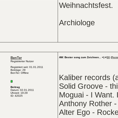
Weihnachtsfest.
Archiologe
BenTer
AW: Bester song zum Zeichnen... =)
#
30
(
Perm
Registrierter Nutzer
Registriert seit: 01.01.2011
Beiträge: 29
BenTer: Offline
Kaliber records (a
Solid Groove - thi
Beitrag
Datum: 02.01.2011
Moguai - I Want. 
Uhrzeit: 19:29
ID: 42025
Anthony Rother -
Alter Ego - Rocke