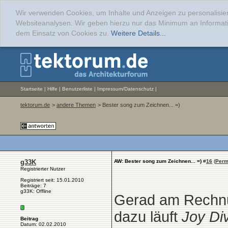
Wir verwenden Cookies, um Inhalte und Anzeigen zu personalisier
Websiteanalysen. Wir geben hierzu nur das Minimum an Informati
dem Einsatz von Cookies zu.
Weitere Details...
Startseite
|
Hilfe
|
Benutzerliste
|
Impressum/Datenschutz
|
tektorum.de
>
andere Themen
> Bester song zum Zeichnen... =)
g33K
AW: Bester song zum Zeichnen... =)
#
16
(
Perm
Registrierter Nutzer
Registriert seit: 15.01.2010
Beiträge: 7
g33K: Offline
Gerad am Rechnu
dazu läuft
Joy Div
Beitrag
Datum: 02.02.2010