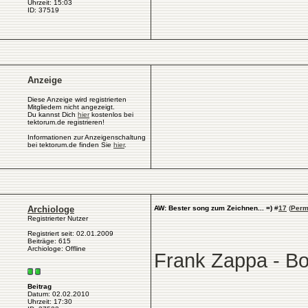
Uhrzeit: 15:03
ID: 37519
Anzeige
Diese Anzeige wird registrierten
Mitgliedern nicht angezeigt.
Du kannst Dich
hier
kostenlos bei
tektorum.de registrieren!
Informationen zur Anzeigenschaltung
bei tektorum.de finden Sie
hier
.
Archiologe
AW: Bester song zum Zeichnen... =)
#
17
(
Perm
Registrierter Nutzer
Registriert seit: 02.01.2009
Beiträge: 615
Archiologe: Offline
Frank Zappa - B
Beitrag
Datum: 02.02.2010
Uhrzeit: 17:30