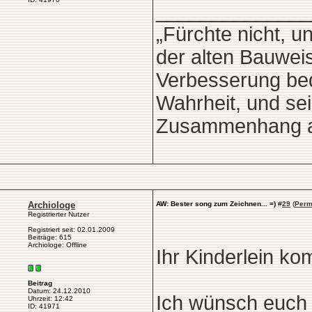
______________
„Fürchte nicht, 
der alten Bauweis
Verbesserung bed
Wahrheit, und sei
Zusammenhang als
Archiologe
AW: Bester song zum Zeichnen... =)
#
29
(
Perm
Registrierter Nutzer
Registriert seit: 02.01.2009
Beiträge: 615
Archiologe: Offline
Ihr Kinderlein ko
Beitrag
Datum: 24.12.2010
Ich wünsch euch 
Uhrzeit: 12:42
ID: 41971