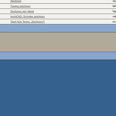
Zeichnen
wat
Treppe zeichnen
Mi
Zeichnen von Hand
Nig
ArchiCAD: Schnitte zeichnen
mi
Tisch fürs Techn. Zeichnen?!
te