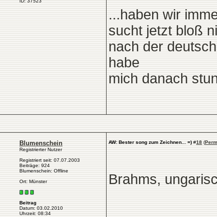
ID: 37523
...haben wir imme
sucht jetzt bloß n
nach der deutsch
habe
mich danach stu
Blumenschein
AW: Bester song zum Zeichnen... =)
#
18
(
Perm
Registrierter Nutzer
Registriert seit: 07.07.2003
Beiträge: 924
Blumenschein: Offline
Brahms, ungaris
Ort: Münster
Beitrag
Datum: 03.02.2010
Uhrzeit: 08:34