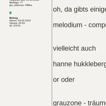
Beiträge: 77
gin_tektorum: Offline
oh, da gibts eini
Beitrag
Datum: 04.02.2010
melodium - compo
Uhrzeit: 20:53
ID: 37579
vielleicht auch
hanne hukkleberg 
or oder
grauzone - träum