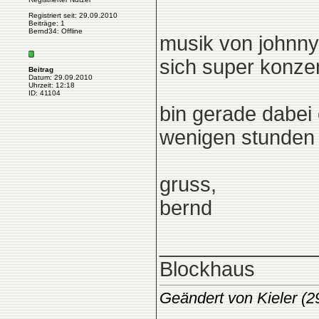
Registriert seit: 29.09.2010
Beiträge: 1
Bernd34: Offline
musik von johnny
sich super konzen
Beitrag
Datum: 29.09.2010
Uhrzeit: 12:18
ID: 41104
bin gerade dabei 
wenigen stunden i
gruss,
bernd
______________
Blockhaus
Geändert von Kieler (