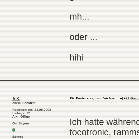
mh...
oder ...
hihi
A.K.
AW: Bester song zum Zeichnen... =)
#
21
(
Perm
ehem. Benutzer
Registriert seit: 24.08.2005
Beiträge: 12
A.K.: Offline
Ich hatte währen
Ort: Bayern
tocotronic, ramm
Beitrag