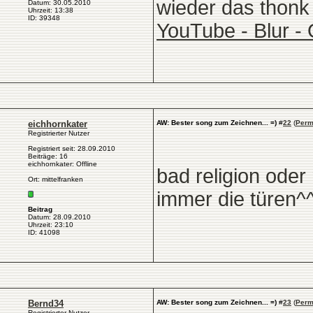
wieder das thonk 
Datum: 30.05.2010
Uhrzeit: 13:38
ID: 39348
YouTube - Blur -
eichhornkater
AW: Bester song zum Zeichnen... =)
#
22
(
Perm
Registrierter Nutzer
Registriert seit: 28.09.2010
Beiträge: 16
eichhornkater: Offline
bad religion oder
Ort: mittelfranken
immer die türen^
Beitrag
Datum: 28.09.2010
Uhrzeit: 23:10
ID: 41098
Bernd34
AW: Bester song zum Zeichnen... =)
#
23
(
Perm
Registrierter Nutzer