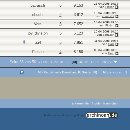
18.04.2008
10:38
patrasch
6
9.153
von
Florian
18.04.2008
00:18
chuchi
2
3.612
von
chuchi02
15.04.2008
19:58
Vera
3
7.652
von
Florian
15.04.2008
10:25
joy_division
5
5.123
von
patrasch
11.04.2008
16:44
aa4
5
7.851
von
Sadi
08.04.2008
18:36
Florian
4
8.150
von
flash
Seite 33 von 56
«
Erste
<
23
31
32
[33]
34
35
43
>
Letzte
»
58 (Registrierte Benutzer: 0, Gäste: 58)
Moderatoren : 1
tektorum.de
-
Archiv
-
Nach oben
tektorum.de ist ein Projekt von