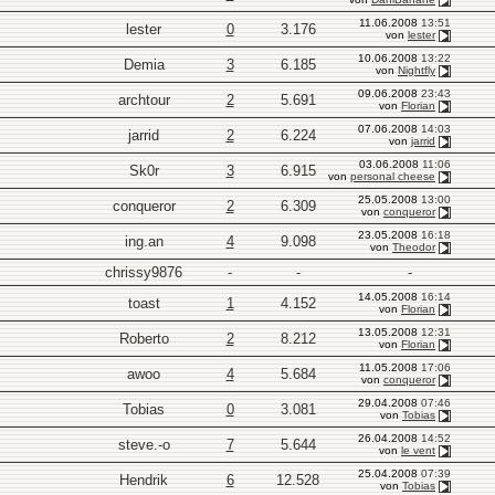
11.06.2008
13:51
lester
0
3.176
von
lester
10.06.2008
13:22
Demia
3
6.185
von
Nightfly
09.06.2008
23:43
archtour
2
5.691
von
Florian
07.06.2008
14:03
jarrid
2
6.224
von
jarrid
03.06.2008
11:06
Sk0r
3
6.915
von
personal cheese
25.05.2008
13:00
conqueror
2
6.309
von
conqueror
23.05.2008
16:18
ing.an
4
9.098
von
Theodor
chrissy9876
-
-
-
14.05.2008
16:14
toast
1
4.152
von
Florian
13.05.2008
12:31
Roberto
2
8.212
von
Florian
11.05.2008
17:06
awoo
4
5.684
von
conqueror
29.04.2008
07:46
Tobias
0
3.081
von
Tobias
26.04.2008
14:52
steve.-o
7
5.644
von
le vent
25.04.2008
07:39
Hendrik
6
12.528
von
Tobias