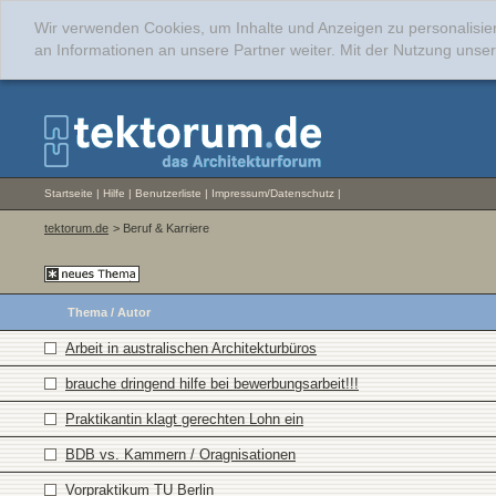
Wir verwenden Cookies, um Inhalte und Anzeigen zu personalisie
an Informationen an unsere Partner weiter. Mit der Nutzung uns
Startseite
|
Hilfe
|
Benutzerliste
|
Impressum/Datenschutz
|
tektorum.de
> Beruf & Karriere
Thema
/
Autor
Arbeit in australischen Architekturbüros
brauche dringend hilfe bei bewerbungsarbeit!!!
Praktikantin klagt gerechten Lohn ein
BDB vs. Kammern / Oragnisationen
Vorpraktikum TU Berlin