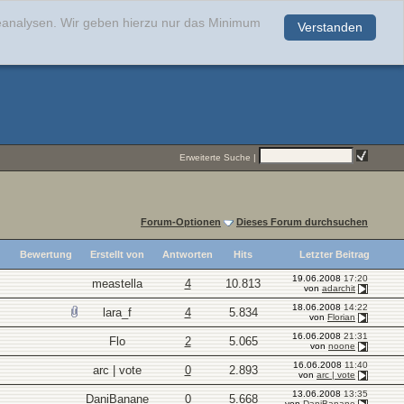
teanalysen. Wir geben hierzu nur das Minimum
Verstanden
.
Erweiterte Suche
|
Forum-Optionen
Dieses Forum durchsuchen
Bewertung
Erstellt von
Antworten
Hits
Letzter Beitrag
19.06.2008
17:20
meastella
4
10.813
von
adarchit
18.06.2008
14:22
lara_f
4
5.834
von
Florian
16.06.2008
21:31
Flo
2
5.065
von
noone
16.06.2008
11:40
arc | vote
0
2.893
von
arc | vote
13.06.2008
13:35
DaniBanane
0
5.668
von
DaniBanane