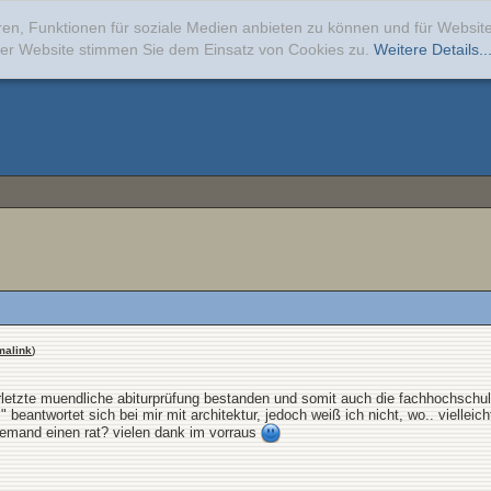
ren, Funktionen für soziale Medien anbieten zu können und für Websi
erer Website stimmen Sie dem Einsatz von Cookies zu.
Weitere Details..
malink
)
letzte muendliche abiturprüfung bestanden und somit auch die fachhochschulrei
 beantwortet sich bei mir mit architektur, jedoch weiß ich nicht, wo.. vielleic
 jemand einen rat? vielen dank im vorraus