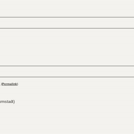
2
(
Permalink
)
rmstadt)