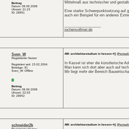
Mittelmaß aus technischer und gestalt
Beitrag
Datum: 08.06.2008
Uhrzeit: 21:15
Eine starke Schwerpunktsetzung auf g
ID: 28951
auch ein Beispiel für ein anderes Extr
__________________
jochenvollmer.de
Sven_W
AW: architekturstudium in hessen
#
5
(
Permali
Registrierter Nutzer
In Kassel ist eher die künstlerische A
Registriert seit: 15.02.2004
Man kann sich dort aber auch auf tech
Beiträge: 91
Sven_W: Offline
Mir liegt mehr der Bereich Bauwirtscha
Beitrag
Datum: 08.06.2008
Uhrzeit: 22:03
ID: 28952
schneider2k
AW: architekturstudium in hessen
#
6
(
Permali
Registrierter Nutzer