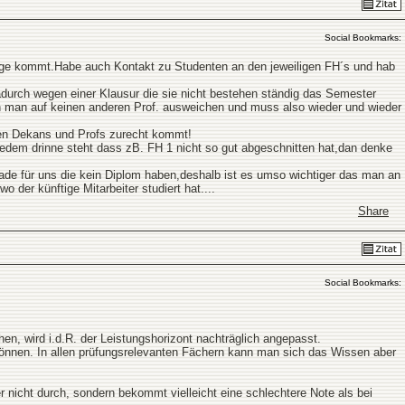
Social Bookmarks:
rage kommt.Habe auch Kontakt zu Studenten an den jeweiligen FH´s und hab
adurch wegen einer Klausur die sie nicht bestehen ständig das Semester
n man auf keinen anderen Prof. ausweichen und muss also wieder und wieder
 den Dekans und Profs zurecht kommt!
jedem drinne steht dass zB. FH 1 nicht so gut abgeschnitten hat,dan denke
,grade für uns die kein Diplom haben,deshalb ist es umso wichtiger das man an
 der künftige Mitarbeiter studiert hat....
Share
Social Bookmarks:
en, wird i.d.R. der Leistungshorizont nachträglich angepasst.
können. In allen prüfungsrelevanten Fächern kann man sich das Wissen aber
nicht durch, sondern bekommt vielleicht eine schlechtere Note als bei