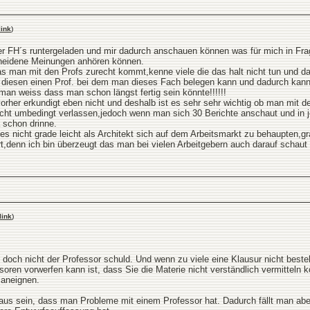
ink
)
 der FH´s runtergeladen und mir dadurch anschauen können was für mich in F
cheidene Meinungen anhören können.
as man mit den Profs zurecht kommt,kenne viele die das halt nicht tun und d
r diesen einen Prof. bei dem man dieses Fach belegen kann und dadurch kan
man weiss dass man schon längst fertig sein könnte!!!!!!
orher erkundigt eben nicht und deshalb ist es sehr sehr wichtig ob man mit
icht umbedingt verlassen,jedoch wenn man sich 30 Berichte anschaut und in 
 schon drinne.
st es nicht grade leicht als Architekt sich auf dem Arbeitsmarkt zu behaupten
,denn ich bin überzeugt das man bei vielen Arbeitgebern auch darauf schaut wo
link
)
 doch nicht der Professor schuld. Und wenn zu viele eine Klausur nicht besteh
en vorwerfen kann ist, dass Sie die Materie nicht verständlich vermitteln 
 aneignen.
us sein, dass man Probleme mit einem Professor hat. Dadurch fällt man aber 