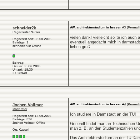
schneider2k
AW: architekturstudium in hessen
#
3
(
Permali
Registrierter Nutzer
vielen dank! vielleicht sollte ich auch
Registriert seit: 08.06.2008
eventuell angedacht mich in darmstadt
Beiträge: 3
schneider2k: Offline
lieben gruß
Beitrag
Datum: 08.06.2008
Uhrzeit: 18:30
ID: 28949
Jochen Vollmer
AW: architekturstudium in hessen
#
4
(
Permali
Moderator
Ich studiere in Darmstadt an der TU!
Registriert seit: 13.05.2003
Beiträge: 836
Jochen Vollmer: Offline
Generell findet man an Technischen Un
man z. B. an den Studentenzahlen und 
Ort: Kassel
Das Architekturstudium an der TU Darm