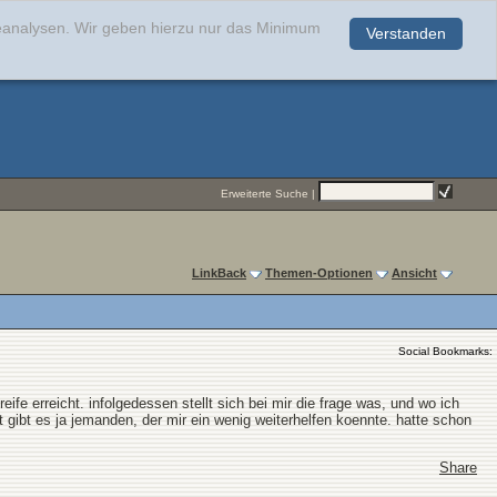
teanalysen. Wir geben hierzu nur das Minimum
Verstanden
.
Erweiterte Suche
|
LinkBack
Themen-Optionen
Ansicht
Social Bookmarks:
fe erreicht. infolgedessen stellt sich bei mir die frage was, und wo ich
ht gibt es ja jemanden, der mir ein wenig weiterhelfen koennte. hatte schon
Share