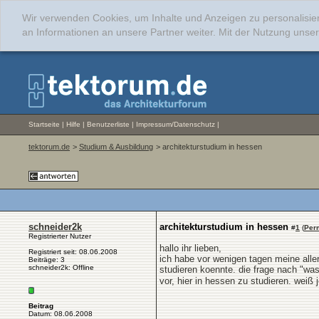
Wir verwenden Cookies, um Inhalte und Anzeigen zu personalisie
an Informationen an unsere Partner weiter. Mit der Nutzung uns
Startseite
|
Hilfe
|
Benutzerliste
|
Impressum/Datenschutz
|
tektorum.de
>
Studium & Ausbildung
> architekturstudium in hessen
schneider2k
architekturstudium in hessen
#
1
(
Per
Registrierter Nutzer
hallo ihr lieben,
Registriert seit: 08.06.2008
ich habe vor wenigen tagen meine aller
Beiträge: 3
schneider2k: Offline
studieren koennte. die frage nach "was"
vor, hier in hessen zu studieren. weiß
Beitrag
Datum: 08.06.2008