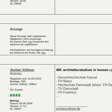
Uhrzeit: 14:01
ID: 28945
Anzeige
Diese Anzeige wird registrierten
Mitgliedern nicht angezeigt.
Du kannst Dich
hier
kostenlos bei
tektorum.de registrieren!
Informationen zur Anzeigenschaltung
bei tektorum.de finden Sie
hier
.
Jochen Vollmer
AW: architekturstudium in hessen
#
Moderator
- Gesamthochschule Kassel
Registriert seit: 13.05.2003
- FH Mainz
Beiträge: 836
Jochen Vollmer: Offline
- Hochschule Darmstadt (ehem. FH Da
- TU Darmstadt
Ort: Kassel
- FH Frankfurt
- ...
Beitrag
Datum: 08.06.2008
__________________
Uhrzeit: 17:13
jochenvollmer.de
ID: 28947