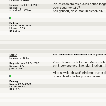
ich interessiere mich auch schon länge
Registriert seit: 08.06.2008
oder sogar vorteile?
Beiträge: 3
schneider2k: Offline
hab gehoert, dass man in siegen ein 8 
Beitrag
Datum: 09.06.2008
Uhrzeit: 13:33
ID: 28956
jarrid
AW: architekturstudium in hessen
#
7
(
Permali
Registrierter Nutzer
Zum Thema Bachelor und Master habe ic
Registriert seit: 29.04.2008
ein 8 semestriges Bachelor Studium n
Beiträge: 276
jarrid: Offline
Also soweit ich weiß wird man nur in
unterschiedliche Reglungen haben.
Beitrag
Datum: 10.06.2008
Uhrzeit: 03:32
ID: 28972