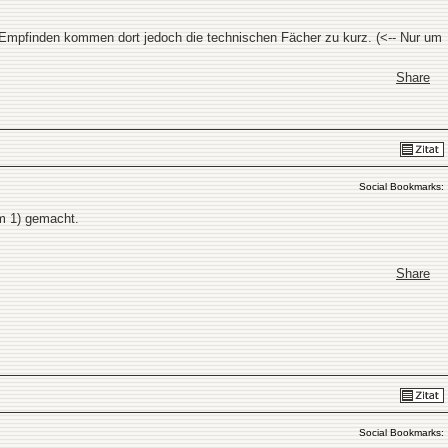
 Empfinden kommen dort jedoch die technischen Fächer zu kurz. (<-- Nur um
Share
Social Bookmarks:
om 1) gemacht.
Share
Social Bookmarks: