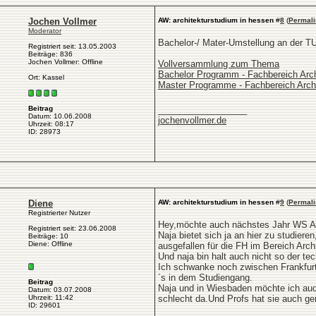
Jochen Vollmer
AW: architekturstudium in hessen
#
8
(
Permali
Moderator
Bachelor-/ Mater-Umstellung an der T
Registriert seit: 13.05.2003
Beiträge: 836
Jochen Vollmer: Offline
Vollversammlung zum Thema
Bachelor Programm - Fachbereich Arch
Ort: Kassel
Master Programme - Fachbereich Archi
__________________
Beitrag
Datum: 10.06.2008
jochenvollmer.de
Uhrzeit: 08:17
ID: 28973
Diene
AW: architekturstudium in hessen
#
9
(
Permali
Registrierter Nutzer
Hey,möchte auch nächstes Jahr WS Arc
Registriert seit: 23.06.2008
Naja bietet sich ja an hier zu studiere
Beiträge: 10
Diene: Offline
ausgefallen für die FH im Bereich Archi
Und naja bin halt auch nicht so der te
Ich schwanke noch zwischen Frankfurt 
´s in dem Studiengang.
Beitrag
Naja und in Wiesbaden möchte ich auc
Datum: 03.07.2008
Uhrzeit: 11:42
schlecht da.Und Profs hat sie auch ge
ID: 29601