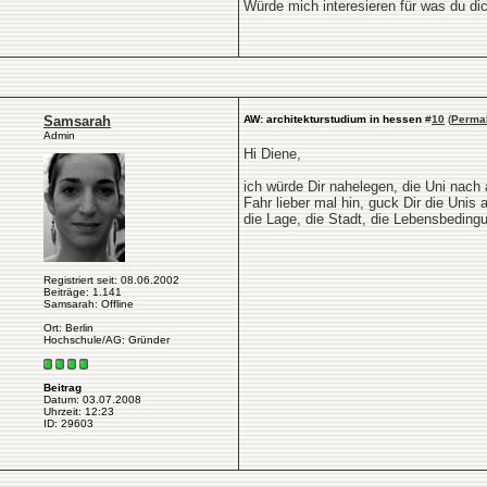
Würde mich interesieren für was du di
Samsarah
AW: architekturstudium in hessen
#
10
(
Perma
Admin
Hi Diene,
ich würde Dir nahelegen, die Uni nach 
Fahr lieber mal hin, guck Dir die Unis
die Lage, die Stadt, die Lebensbeding
Registriert seit: 08.06.2002
Beiträge: 1.141
Samsarah: Offline
Ort: Berlin
Hochschule/AG: Gründer
Beitrag
Datum: 03.07.2008
Uhrzeit: 12:23
ID: 29603