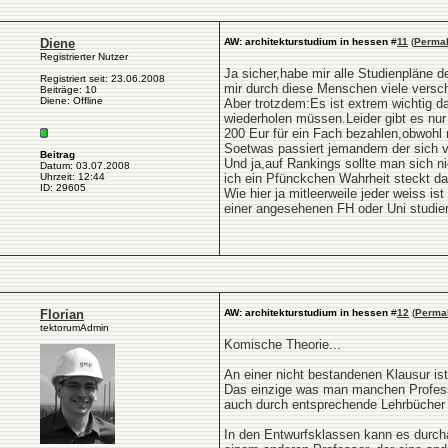
Diene
AW: architekturstudium in hessen
#
11
(
Permal
Registrierter Nutzer
Ja sicher,habe mir alle Studienpläne
Registriert seit: 23.06.2008
mir durch diese Menschen viele vers
Beiträge: 10
Diene: Offline
Aber trotzdem:Es ist extrem wichtig d
wiederholen müssen.Leider gibt es nu
200 Eur für ein Fach bezahlen,obwohl 
Soetwas passiert jemandem der sich v
Beitrag
Und ja,auf Rankings sollte man sich n
Datum: 03.07.2008
Uhrzeit: 12:44
ich ein Pfünckchen Wahrheit steckt da
ID: 29605
Wie hier ja mitleerweile jeder weiss i
einer angesehenen FH oder Uni studiert
Florian
AW: architekturstudium in hessen
#
12
(
Perma
tektorumAdmin
Komische Theorie...
An einer nicht bestandenen Klausur ist
Das einzige was man manchen Professor
auch durch entsprechende Lehrbücher
In den Entwurfsklassen kann es durcha