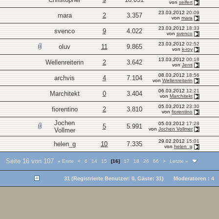
von
seifert
23.03.2012
20:09
mara
2
3.357
von
mara
23.03.2012
18:33
svenco
9
4.022
von
svenco
23.03.2012
02:52
oluv
11
9.865
von
k-roy
13.03.2012
00:18
Wellenreiterin
2
3.642
von
Jens
08.03.2012
18:56
archvis
4
7.104
von
Wellenreiterin
06.03.2012
12:21
Marchitekt
0
3.404
von
Marchitekt
05.03.2012
23:30
fiorentino
2
3.810
von
fiorentino
Jochen
05.03.2012
17:28
5
5.991
von
Jochen Vollmer
Vollmer
29.02.2012
15:01
helen_g
10
7.335
von
helen_g
Seite 16 von 107
«
Erste
<
6
14
15
[16]
17
18
26
66
>
Letzte
»
31 (Registrierte Benutzer: 0, Gäste: 31)
Moderatoren : 4