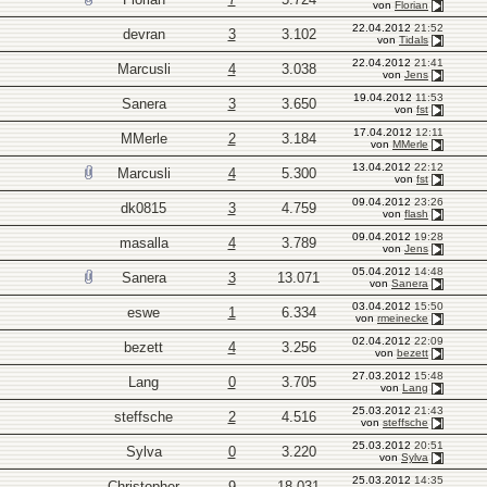
von
Florian
22.04.2012
21:52
devran
3
3.102
von
Tidals
22.04.2012
21:41
Marcusli
4
3.038
von
Jens
19.04.2012
11:53
Sanera
3
3.650
von
fst
17.04.2012
12:11
MMerle
2
3.184
von
MMerle
13.04.2012
22:12
Marcusli
4
5.300
von
fst
09.04.2012
23:26
dk0815
3
4.759
von
flash
09.04.2012
19:28
masalla
4
3.789
von
Jens
05.04.2012
14:48
Sanera
3
13.071
von
Sanera
03.04.2012
15:50
eswe
1
6.334
von
rmeinecke
02.04.2012
22:09
bezett
4
3.256
von
bezett
27.03.2012
15:48
Lang
0
3.705
von
Lang
25.03.2012
21:43
steffsche
2
4.516
von
steffsche
25.03.2012
20:51
Sylva
0
3.220
von
Sylva
25.03.2012
14:35
Christopher
9
18.031