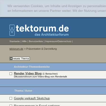
Wir verwenden Cookies, um Inhalte und Anzeigen zu personalisie
an Informationen an unsere Partner weiter. Mit der Nutzung uns
Startseite
|
Hilfe
|
Benutzerliste
|
Impressum/Datenschutz
|
tektorum.de
> Präsentation & Darstellung
Architektur-Themenbereiche
Render Video Blog
(1 Betrachter)
Dikussionsforum zum Video-Blog von Rendertalk
Thema
/
Autor
Google verkauft Sketchup
Raumnummern in Excel sortieren