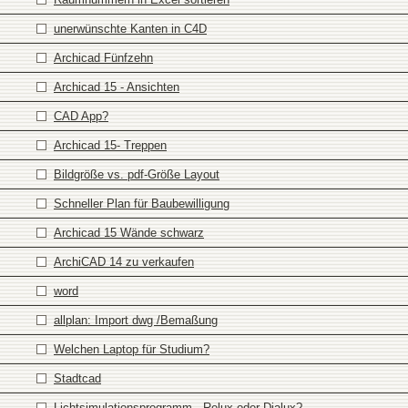
unerwünschte Kanten in C4D
Archicad Fünfzehn
Archicad 15 - Ansichten
CAD App?
Archicad 15- Treppen
Bildgröße vs. pdf-Größe Layout
Schneller Plan für Baubewilligung
Archicad 15 Wände schwarz
ArchiCAD 14 zu verkaufen
word
allplan: Import dwg /Bemaßung
Welchen Laptop für Studium?
Stadtcad
Lichtsimulationsprogramm - Relux oder Dialux?