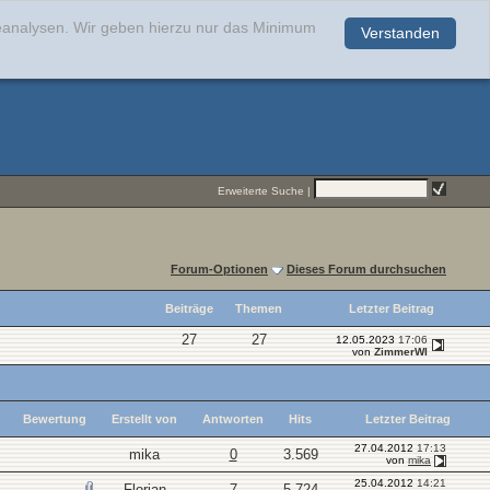
teanalysen. Wir geben hierzu nur das Minimum
Verstanden
.
Erweiterte Suche
|
Forum-Optionen
Dieses Forum durchsuchen
Beiträge
Themen
Letzter Beitrag
27
27
12.05.2023
17:06
von
ZimmerWI
Bewertung
Erstellt von
Antworten
Hits
Letzter Beitrag
27.04.2012
17:13
mika
0
3.569
von
mika
25.04.2012
14:21
Florian
7
5.724