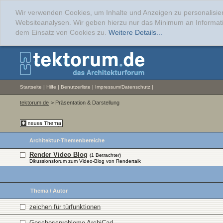
Wir verwenden Cookies, um Inhalte und Anzeigen zu personalisier
Websiteanalysen. Wir geben hierzu nur das Minimum an Informati
dem Einsatz von Cookies zu.
Weitere Details...
Startseite
|
Hilfe
|
Benutzerliste
|
Impressum/Datenschutz
|
tektorum.de
> Präsentation & Darstellung
Architektur-Themenbereiche
Render Video Blog
(1 Betrachter)
Dikussionsforum zum Video-Blog von Rendertalk
Thema
/
Autor
zeichen für türfunktionen
Geschossprobleme ArchiCad