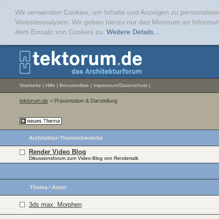
Wir verwenden Cookies, um Inhalte und Anzeigen zu personalisier
Websiteanalysen. Wir geben hierzu nur das Minimum an Informati
dem Einsatz von Cookies zu.
Weitere Details...
Startseite
|
Hilfe
|
Benutzerliste
|
Impressum/Datenschutz
|
tektorum.de
> Präsentation & Darstellung
Architektur-Themenbereiche
Render Video Blog
Dikussionsforum zum Video-Blog von Rendertalk
Thema
/
Autor
3ds max: Morphen