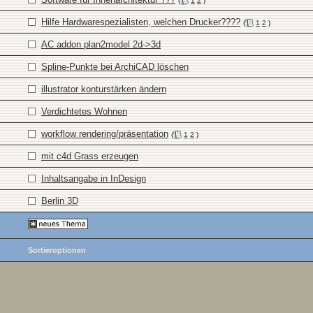
(
1
2
)
Hilfe Hardwarespezialisten, welchen Drucker????
(
1
2
)
AC addon plan2model 2d->3d
Spline-Punkte bei ArchiCAD löschen
illustrator konturstärken ändern
Verdichtetes Wohnen
workflow rendering/präsentation
(
1
2
)
mit c4d Grass erzeugen
Inhaltsangabe in InDesign
Berlin 3D
Sortieroptionen