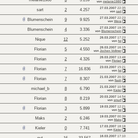
von
melanie1980
27.03.2007
22:35
sart
2
4.257
von
sart
27.03.2007
22:23
Blumenschein
9
9.925
von
Wera
27.03.2007
19:35
Blumenschein
4
3.336
von
Blumenschein
26.03.2007
17:23
Nique
12
5.252
von
fst
26.03.2007
16:15
Florian
5
4.550
von
Jochen Vollmer
26.03.2007
13:48
Florian
2
4.326
von
Florian
23.03.2007
15:21
Florian
7
16.836
von
fst
21.03.2007
20:32
Florian
7
8.307
von
flash
21.03.2007
10:58
michael_b
8
6.790
von
Kieler
20.03.2007
14:54
Florian
8
8.219
von
smurf
19.03.2007
12:21
Florian
3
5.899
von
fst
19.03.2007
00:39
Maks
2
6.246
von
Maks
17.03.2007
18:18
Kieler
0
7.741
von
Kieler
16.03.2007
17:10
nyt
16
33.567