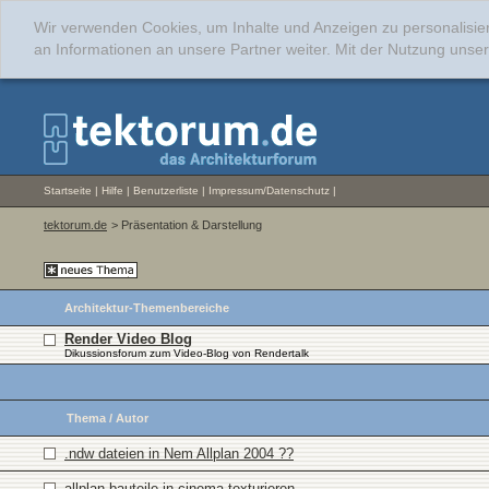
Wir verwenden Cookies, um Inhalte und Anzeigen zu personalisie
an Informationen an unsere Partner weiter. Mit der Nutzung uns
Startseite
|
Hilfe
|
Benutzerliste
|
Impressum/Datenschutz
|
tektorum.de
> Präsentation & Darstellung
Architektur-Themenbereiche
Render Video Blog
Dikussionsforum zum Video-Blog von Rendertalk
Thema
/
Autor
.ndw dateien in Nem Allplan 2004 ??
allplan bauteile in cinema texturieren