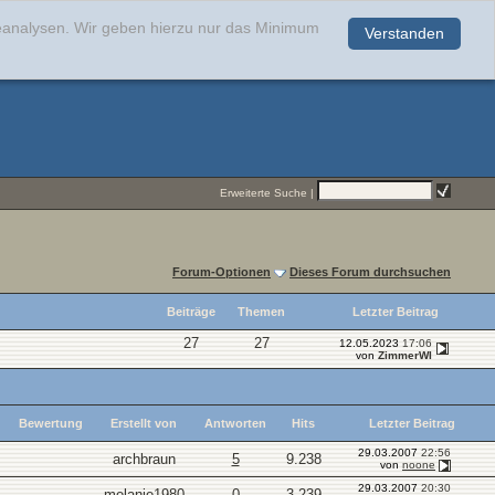
teanalysen. Wir geben hierzu nur das Minimum
Verstanden
.
Erweiterte Suche
|
Forum-Optionen
Dieses Forum durchsuchen
Beiträge
Themen
Letzter Beitrag
27
27
12.05.2023
17:06
von
ZimmerWI
Bewertung
Erstellt von
Antworten
Hits
Letzter Beitrag
29.03.2007
22:56
archbraun
5
9.238
von
noone
29.03.2007
20:30
melanie1980
0
3.239