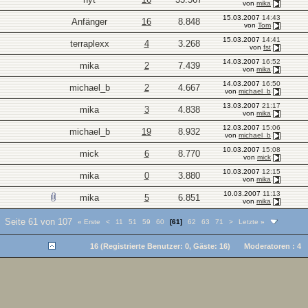
von
mika
15.03.2007
14:43
Anfänger
16
8.848
von
Tom
15.03.2007
14:41
terraplexx
4
3.268
von
fst
14.03.2007
16:52
mika
2
7.439
von
mika
14.03.2007
16:50
michael_b
2
4.667
von
michael_b
13.03.2007
21:17
mika
3
4.838
von
mika
12.03.2007
15:06
michael_b
19
8.932
von
michael_b
10.03.2007
15:08
mick
6
8.770
von
mick
10.03.2007
12:15
mika
0
3.880
von
mika
10.03.2007
11:13
mika
5
6.851
von
mika
Seite 61 von 107
«
Erste
<
11
51
59
60
[61]
62
63
71
>
Letzte
»
16 (Registrierte Benutzer: 0, Gäste: 16)
Moderatoren : 4