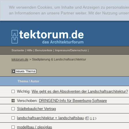
Wir verwenden Cookies, um Inhalte und Anzeigen zu personalisie
an Informationen an unsere Partner weiter. Mit der Nutzung uns
Startseite
|
Hilfe
|
Benutzerliste
|
Impressum/Datenschutz
|
tektorum.de
> Stadtplanung & Landschaftsarchitektur
Thema
/
Autor
Wichtig:
Wie geht es den Absolventen der Landschaftsarchitektur?
Verschoben:
DRINGEND-Info für Bewerbung-Software
Städtebaulicher Vertrag
landschaftsarchitektur + landschaftsbau
(
1
2
)
modellbau / plexiglas