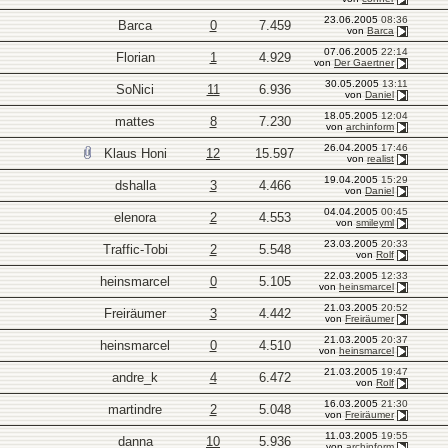
23.06.2005
08:36
Barca
0
7.459
von
Barca
07.06.2005
22:14
Florian
1
4.929
von
Der Gaertner
30.05.2005
13:11
SoNici
11
6.936
von
Daniel
18.05.2005
12:04
mattes
8
7.230
von
archinform
26.04.2005
17:46
Klaus Honi
12
15.597
von
realist
19.04.2005
15:29
dshalla
3
4.466
von
Daniel
04.04.2005
00:45
elenora
2
4.553
von
smileyml
23.03.2005
20:33
Traffic-Tobi
2
5.548
von
Rolf
22.03.2005
12:33
heinsmarcel
0
5.105
von
heinsmarcel
21.03.2005
20:52
Freiräumer
3
4.442
von
Freiräumer
21.03.2005
20:37
heinsmarcel
0
4.510
von
heinsmarcel
21.03.2005
19:47
andre_k
4
6.472
von
Rolf
16.03.2005
21:30
martindre
2
5.048
von
Freiräumer
11.03.2005
19:55
danna
10
5.936
von
archinform