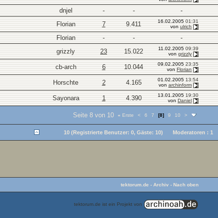
dnjel
-
-
-
16.02.2005
01:31
Florian
7
9.411
von
ulrich
Florian
-
-
-
11.02.2005
09:39
grizzly
23
15.022
von
grizzly
09.02.2005
23:35
cb-arch
6
10.044
von
Florian
01.02.2005
13:54
Horschte
2
4.165
von
archinform
13.01.2005
19:30
Sayonara
1
4.390
von
Daniel
Seite 8 von 10
«
Erste
<
6
7
[8]
9
10
>
10 (Registrierte Benutzer: 0, Gäste: 10)
Moderatoren : 1
tektorum.de
-
Archiv
-
Nach oben
tektorum.de ist ein Projekt von