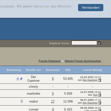
teanalysen. Wir geben hierzu nur das Minimum
Verstanden
.
Erweiterte Suche
|
Forum-Optionen
Dieses Forum durchsuchen
Bewertung
Erstellt von
Antworten
Hits
Letzter Beitrag
Der
22.02.2022
23:22
6
53.605
von
Der Gaertner
Gaertner
chrisly
-
-
-
12.07.2005
19:52
martindre
5
5.929
von
Tom
06.07.2005
17:24
realist
17
12.006
von
Der Gaertner
29.06.2005
16:44
conner
4
6.415
von
conner