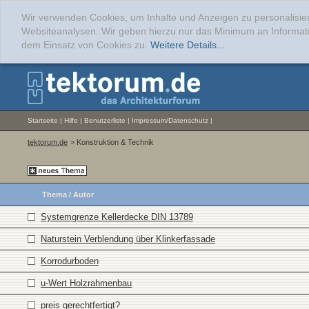
Wir verwenden Cookies, um Inhalte und Anzeigen zu personalisier
Websiteanalysen. Wir geben hierzu nur das Minimum an Informati
dem Einsatz von Cookies zu.
Weitere Details...
Startseite
|
Hilfe
|
Benutzerliste
|
Impressum/Datenschutz
|
tektorum.de
> Konstruktion & Technik
Thema
/
Autor
Systemgrenze Kellerdecke DIN 13789
Naturstein Verblendung über Klinkerfassade
Korrodurboden
u-Wert Holzrahmenbau
preis gerechtfertigt?