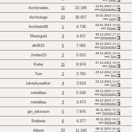
12.01.2013
17:48
Archimedes
11
22.195
von
Archimedes
10.01.2013
15:21
Archiologe
33
36.927
von
Lang
04.01.2013
19:48
Architekt89
1
4.736
von
Florian
30.12.2012
17:37
Rheingold
3
4.437
von
Archimedes
30.12.2012
15:12
dk0815
5
7.065
von
Archimedes
29.12.2012
18:34
Jordan23
2
5.615
von
Tom
27.12.2012
19:04
Kieler
11
8.974
von
Tidals
23.12.2012
19:09
Tom
2
3.765
von
Tom
23.12.2012
12:47
lukeskywalker
4
3.610
von
Tom
09.12.2012
17:40
metalbau
3
5.540
von
Archimedes
09.12.2012
17:35
metalbau
3
3.473
von
Archimedes
30.11.2012
15:10
gin_tektorum
5
7.976
von
Thomas.G
30.11.2012
09:47
Bobbele
6
4.377
von
Bobbele
09.11.2012
08:40
Alberti
20
11.240
von
Archimedes