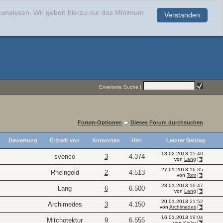
teanalysen. Wir geben hierzu nur das Minimum
Verstanden
.
Erweiterte Suche
|
Forum-Optionen
Dieses Forum durchsuchen
Bewertung
Erstellt von
Antworten
Hits
Letzter Beitrag
13.02.2013
15:40
svenco
3
4.374
von
Lang
27.01.2013
16:35
Rheingold
2
4.513
von
Tom
23.01.2013
10:47
Lang
6
6.500
von
Lang
20.01.2013
21:52
Archimedes
3
4.150
von
Archimedes
16.01.2013
19:04
Mitchotektur
9
6.555
von
Kieler