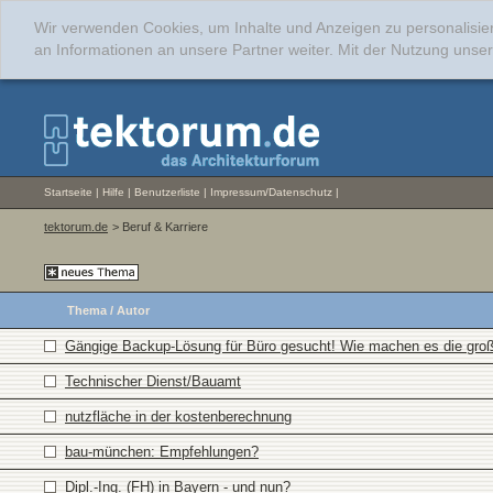
Wir verwenden Cookies, um Inhalte und Anzeigen zu personalisie
an Informationen an unsere Partner weiter. Mit der Nutzung uns
Startseite
|
Hilfe
|
Benutzerliste
|
Impressum/Datenschutz
|
tektorum.de
> Beruf & Karriere
Thema
/
Autor
Gängige Backup-Lösung für Büro gesucht! Wie machen es die gro
Technischer Dienst/Bauamt
nutzfläche in der kostenberechnung
bau-münchen: Empfehlungen?
Dipl.-Ing. (FH) in Bayern - und nun?