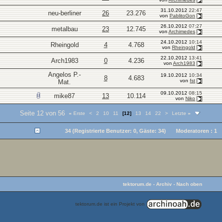
31.10.2012
22:47
neu-berliner
26
23.276
von
PablitoGon
26.10.2012
07:27
metalbau
23
12.745
von
Archimedes
24.10.2012
10:14
Rheingold
4
4.768
von
Rheingold
22.10.2012
13:41
Arch1983
0
4.236
von
Arch1983
Angelos P.-
19.10.2012
10:34
8
4.683
von
fst
Mat.
09.10.2012
08:15
mike87
13
10.114
von
Niko
Seite 12 von 56
«
Erste
<
2
10
11
[12]
13
14
22
>
Letzte
»
34 (Registrierte Benutzer: 0, Gäste: 34)
Moderatoren : 1
tektorum.de
-
Archiv
-
Nach oben
tektorum.de ist ein Projekt von